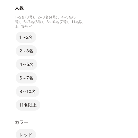
人数
1~2名(3号)、2~3名(4号)、4~5名(5
号)、6~7名(6号)、8~10名(7号)、11名以
上（8号~）
1〜2名
2～3名
4～5名
6～7名
8～10名
11名以上
カラー
レッド