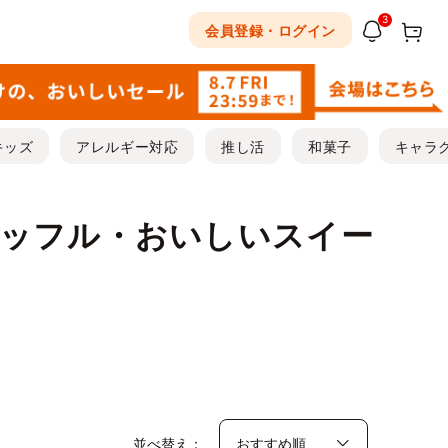
3
会員登録・ログイン
キッズ
アレルギー対応
推し活
和菓子
キャラ
ワッフル・おいしいスイー
並べ替え：