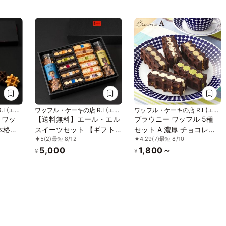
.L(エー
ワッフル・ケーキの店 R.L(エー
ワッフル・ケーキの店 R.L(エー
ル・エル)
ル・エル)
 ワッ
【送料無料】エール・エル
ブラウニー ワッフル 5種
本格リ
スイーツセット 【ギフト
セット A 濃厚 チョコレー
5
(2)
最短 8/12
4.29
(7)
最短 8/10
に◎】
ト
5,000
1,800～
¥
¥