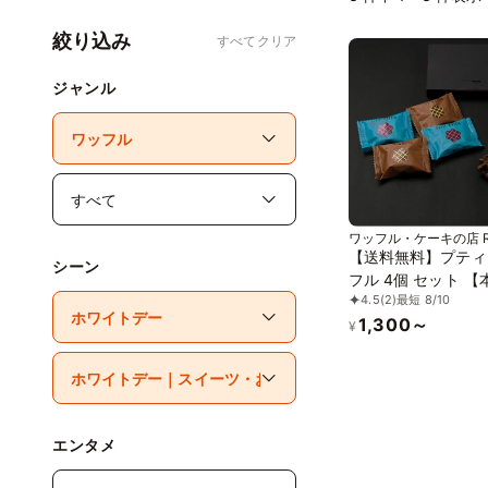
絞り込み
すべてクリア
ジャンル
ワッフル・ケーキの店 R
ル・エル)
【送料無料】プティ
シーン
フル 4個 セット 【
4.5
(2)
最短 8/10
エージュワッフル】
1,300～
¥
エンタメ