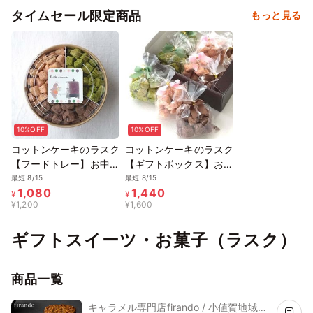
タイムセール限定商品
もっと見る
10%OFF
10%OFF
コットンケーキのラスク
コットンケーキのラスク
【フードトレー】お中元
【ギフトボックス】お中
2026
元2026
最短 8/15
最短 8/15
1,080
1,440
¥
¥
¥
1,200
¥
1,600
ギフトスイーツ・お菓子（ラスク）
商品一覧
キャラメル専門店firando / 小値賀地域ブ