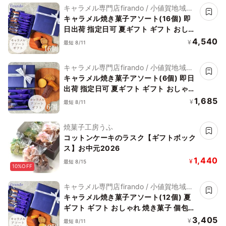
キャラメル専門店firando / 小値賀地域ブ
ランド製作所株式会社
キャラメル焼き菓子アソート(16個) 即
日出荷 指定日可 夏ギフト ギフト おしゃ
れ 焼き菓子 個包装 お中元2026
4,540
¥
最短 8/11
キャラメル専門店firando / 小値賀地域ブ
ランド製作所株式会社
キャラメル焼き菓子アソート(6個) 即日
出荷 指定日可 夏ギフト ギフト おしゃれ
焼き菓子 個包装 お中元2026
1,685
¥
最短 8/11
焼菓子工房うふ
コットンケーキのラスク【ギフトボック
ス】お中元2026
1,440
¥
最短 8/15
10%OFF
キャラメル専門店firando / 小値賀地域ブ
ランド製作所株式会社
キャラメル焼き菓子アソート(12個) 夏
ギフト ギフト おしゃれ 焼き菓子 個包装
お中元2026
3,405
¥
最短 8/11