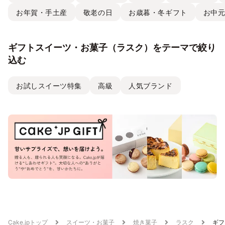
お年賀・手土産
敬老の日
お歳暮・冬ギフト
お中
ギフトスイーツ・お菓子（ラスク）をテーマで絞り
込む
お試しスイーツ特集
高級
人気ブランド
Cake.jpトップ
スイーツ・お菓子
焼き菓子
ラスク
ギフ