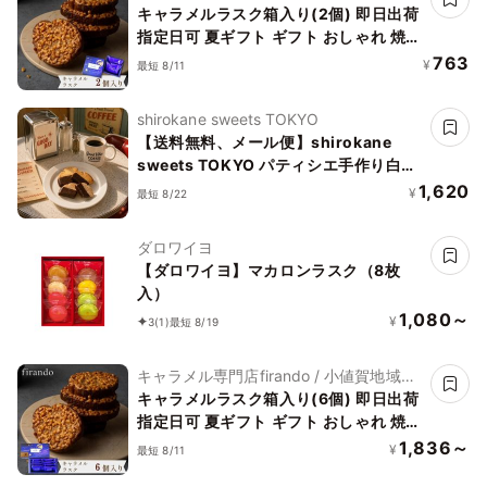
ランド製作所株式会社
キャラメルラスク箱入り(2個) 即日出荷
指定日可 夏ギフト ギフト おしゃれ 焼き
菓子 個包装 お中元2026
763
¥
最短 8/11
shirokane sweets TOKYO
【送料無料、メール便】shirokane
sweets TOKYO パティシエ手作り白金
ラスク（ショコラ）4枚入
1,620
¥
最短 8/22
ダロワイヨ
【ダロワイヨ】マカロンラスク（8枚
入）
1,080～
¥
3
(1)
最短 8/19
キャラメル専門店firando / 小値賀地域ブ
ランド製作所株式会社
キャラメルラスク箱入り(6個) 即日出荷
指定日可 夏ギフト ギフト おしゃれ 焼き
菓子 個包装 お中元2026
1,836～
¥
最短 8/11