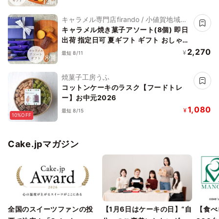
キャラメル専門店firando / 小値賀地域ブ
ランド製作所株式会社
キャラメル焼き菓子アソート(8個) 即日
出荷 指定日可 夏ギフト ギフト おしゃれ
焼き菓子 個包装 お中元2026
2,270
¥
最短 8/11
焼菓子工房うふ
コットンケーキのラスク【フードトレ
ー】お中元2026
1,080
¥
最短 8/15
10%OFF
Cake.jpマガジン
全国のスイーツファンの投
【1月6日はケーキの日】“自
【食べ