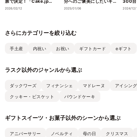
票で決定！「Cake.jp
分へのご褒美にしたいギフ
300
Award 2026」受賞店舗を
トスイーツ・ケーキ”5選
スイー
2026/02/12
2025/01/06
2024/12/
発表― 心の温度が上がる誕
を、Cake.jpでお取り寄せ
気フレ
生日ケーキ・ギフトスイー
ストラ
ツの名店が集結 ―
チーズケ
さらにカテゴリーを絞り込む
て取り
手土産
内祝い
お祝い
ギフトカード
eギフト
ラスク以外のジャンルから選ぶ
ダックワーズ
フィナンシェ
マドレーヌ
アイシン
クッキー・ビスケット
パウンドケーキ
ギフトスイーツ・お菓子以外のシーンから選ぶ
アニバーサリー
ノベルティ
母の日
クリスマス