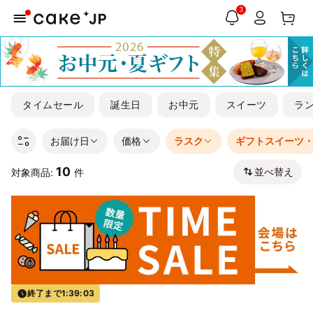
3
タイムセール
誕生日
お中元
スイーツ
ラ
お届け日
価格
ラスク
ギフトスイーツ
10
並べ替え
対象商品:
件
終了まで
1:39:03