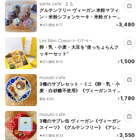
sante cafe` まる
グルテンフリー ヴィーガン 米粉マフィ
ン・米粉シフォンケーキ・米粉ガトーシ
ョコラセット(NEW07）《ヴィーガン
3,480
¥
5
(1)
最短 8/17
スイーツ》
Les Mon Coeur~ﾚ･ﾓﾝｸｰﾙ〜
卵・乳・小麦・大豆を”使っちょらんク
ッキーセット”
1,500
¥
5
(1)
最短 8/12
musubi-cafe
3種のサブレセット・ミニ《卵・乳・小
麦・白砂糖不使用》《ヴィーガンスイー
ツ》《グルテンフリー》《アレルギー配
1,780
¥
最短 8/22
慮》
musubi-cafe
3種のサブレ缶 ヴィーガン《ヴィーガン
スイーツ》《グルテンフリー》《アレル
ギー配慮》
3,550
¥
4
(1)
最短 8/22