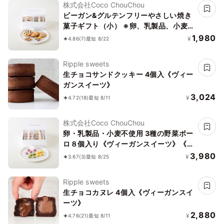
株式会社Coco ChouChou
ビーガン&グルテンフリーやさしい焼き
菓子ギフト（小） ※卵、乳製品、小麦
粉、白砂糖不使用 《ヴィーガンスイー
1,980
¥
4.86
(7)
最短 8/22
ツ》《グルテンフリー》
Ripple sweets
生チョコサンドクッキー 4個入《ヴィー
ガンスイーツ》
3,024
¥
4.72
(18)
最短 8/11
株式会社Coco ChouChou
卵・乳製品・小麦不使用 3種の野菜ボー
ロ８個入り《ヴィーガンスイーツ》《グ
ルテンフリー》
3,980
¥
3.67
(3)
最短 8/25
Ripple sweets
生チョコカヌレ 4個入《ヴィーガンスイ
ーツ》
2,880
¥
4.76
(21)
最短 8/11