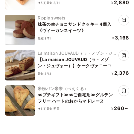
2,880
¥
5
(1)
最短 8/11
Ripple sweets
抹茶の生チョコサンドクッキー 4個入
《ヴィーガンスイーツ》
3,168
¥
最短 8/11
La maison JOUVAUD（ラ・メゾン・ジュ
ヴォー）
【La maison JOUVAUD（ラ・メゾ
ン・ジュヴォー）】ケークヴァニーユ
2,376
¥
最短 8/18
米粉パン米来（べえぐる）
≪プチギフト≫≪ご自宅用≫グルテン
フリー ハートのおからマドレーヌ
260～
¥
5
(1)
最短 明日