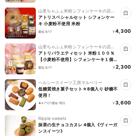
山里ちゃふぇ米粉シフォンケーキの店
アトリ
アトリスペシャルセット シフォンケー
キ 小麦粉不使用 米粉
4,300
¥
最短 8/17
山里ちゃふぇ米粉シフォンケーキの店
アトリ
アトリバラエティセット 米粉１００％
【小麦粉不使用】シフォンケーキ１個
ジャム ラスク 米粉クッキー
2,300
¥
最短 8/17
ヘルシースイーツ工房マルベリー
低糖質焼き菓子セット☆8個入り 砂糖不
使用！
3,600
¥
4.71
(7)
最短 明日
Ripple sweets
抹茶の生チョコカヌレ 4個入《ヴィーガ
ンスイーツ》