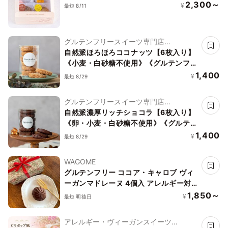
2,300～
¥
最短 8/11
グルテンフリースイーツ専門店
NachuRa(ナチュラ)-南青山-
自然派ほろほろココナッツ【6枚入り】
《小麦・白砂糖不使用》《グルテンフリ
ー》《アレルギー配慮》
1,400
¥
最短 8/29
グルテンフリースイーツ専門店
NachuRa(ナチュラ)-南青山-
自然派濃厚リッチショコラ【6枚入り】
《卵・小麦・白砂糖不使用》《グルテン
フリー》《アレルギー配慮》
1,400
¥
最短 8/29
WAGOME
グルテンフリー ココア・キャロブ ヴィ
ーガンマドレーヌ 4個入 アレルギー対
応《ヴィーガンスイーツ》《グルテンフ
1,850～
¥
最短 明後日
リー》
アレルギー・ヴィーガンスイーツ