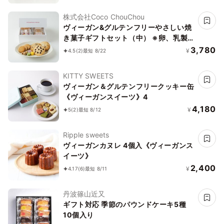
株式会社Coco ChouChou
ヴィーガン&グルテンフリーやさしい焼
き菓子ギフトセット（中） ※卵、乳製
品、小麦粉、白砂糖不使用 《ヴィーガ
3,780
¥
4.5
(2)
最短 8/22
ンスイーツ》《グルテンフリー》
KITTY SWEETS
ヴィーガン＆グルテンフリークッキー缶
《ヴィーガンスイーツ》4
4,180
¥
5
(2)
最短 8/12
Ripple sweets
ヴィーガンカヌレ 4個入《ヴィーガンス
イーツ》
2,400
¥
4.17
(6)
最短 8/11
丹波篠山近又
ギフト対応 季節のパウンドケーキ5種
10個入り