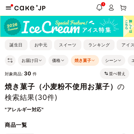
3
誕生日
お中元
スイーツ
ランキング
アイ
お届け日
価格
焼き菓子
シーン
30
並べ替え
対象商品:
件
焼き菓子（小麦粉不使用お菓子）
の
検索結果(
30
件)
"アレルギー対応"
商品一覧