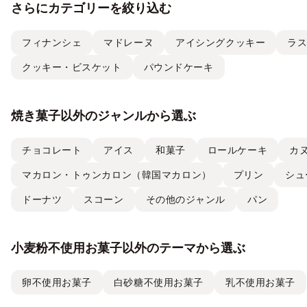
さらにカテゴリーを絞り込む
フィナンシェ
マドレーヌ
アイシングクッキー
ラ
クッキー・ビスケット
パウンドケーキ
焼き菓子以外のジャンルから選ぶ
チョコレート
アイス
和菓子
ロールケーキ
カ
マカロン・トゥンカロン（韓国マカロン）
プリン
シュ
ドーナツ
スコーン
その他のジャンル
パン
小麦粉不使用お菓子以外のテーマから選ぶ
卵不使用お菓子
白砂糖不使用お菓子
乳不使用お菓子