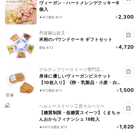
L'AURA(ローラ)
ヴィーガン・ハートメレンゲクッキー8
個入
2,300
¥
4
(1)
最短 8/11
丹波篠山近又
米粉のパウンドケーキ ギフトセット
4,720
¥
最短 8/13
グルテンフリースイーツ専門店
NachuRa(ナチュラ)-南青山-
身体に優しいヴィーガンビスケット
【10枚入り】《卵・乳製品・小麦・白
砂糖不使用》《ヴィーガンスイーツ》
1,500
¥
5
(1)
最短 8/11
《グルテンフリー》《アレルギー配慮》
ヘルシースイーツ工房マルベリー
【糖質制限・低糖質スイーツ】くまちゃ
んおからフィナンシェ 16粒入
1,620
¥
4.67
(3)
最短 8/12