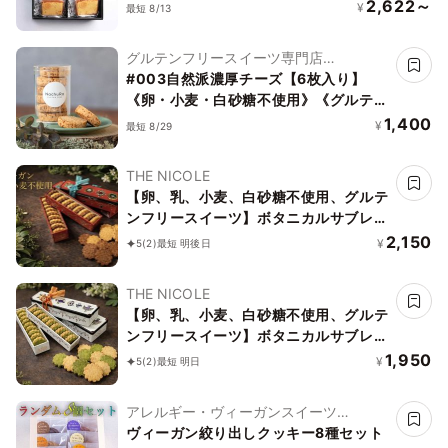
2,622～
¥
最短 8/13
グルテンフリースイーツ専門店
NachuRa(ナチュラ)-南青山-
#003自然派濃厚チーズ【6枚入り】
《卵・小麦・白砂糖不使用》《グルテン
フリー》《アレルギー配慮》
1,400
¥
最短 8/29
THE NICOLE
【卵、乳、小麦、白砂糖不使用、グルテ
ンフリースイーツ】ボタニカルサブレ
カカオ、黒糖バニラサブレ缶 2種アソー
2,150
¥
5
(2)
最短 明後日
ト 《ヴィーガンスイーツ》 《無添加》
《アレルギー配慮》
THE NICOLE
【卵、乳、小麦、白砂糖不使用、グルテ
ンフリースイーツ】ボタニカルサブレ
京抹茶、黒糖バニラサブレ缶 2種アソー
1,950
¥
5
(2)
最短 明日
ト 《ヴィーガンスイーツ》《無添加》
《アレルギー配慮》
アレルギー・ヴィーガンスイーツ
L'AURA(ローラ)
ヴィーガン絞り出しクッキー8種セット