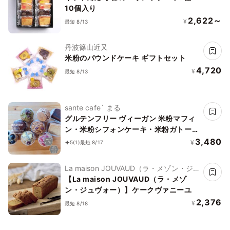
10個入り
2,622～
¥
最短 8/13
丹波篠山近又
米粉のパウンドケーキ ギフトセット
4,720
¥
最短 8/13
sante cafe` まる
グルテンフリー ヴィーガン 米粉マフィ
ン・米粉シフォンケーキ・米粉ガトーシ
ョコラセット(NEW07）《ヴィーガン
3,480
¥
5
(1)
最短 8/17
スイーツ》
La maison JOUVAUD（ラ・メゾン・ジュ
ヴォー）
【La maison JOUVAUD（ラ・メゾ
ン・ジュヴォー）】ケークヴァニーユ
2,376
¥
最短 8/18