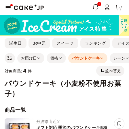
3
誕生日
お中元
スイーツ
ランキング
アイ
お届け日
価格
パウンドケーキ
シーン
4
並べ替え
対象商品:
件
パウンドケーキ（小麦粉不使用お菓
子）
商品一覧
丹波篠山近又
ギフト対応 季節のパウンドケーキ5種