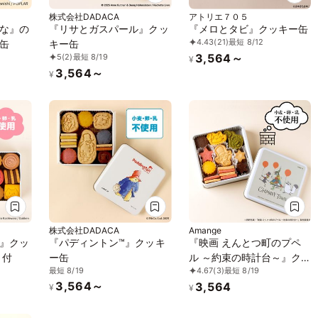
株式会社DADACA
アトリエ７０５
な』の
『リサとガスパール』クッ
『メロとタビ』クッキー缶
4.43
(21)
最短 8/12
缶
キー缶
3,564～
5
(2)
最短 8/19
¥
3,564～
¥
株式会社DADACA
Amange
』クッ
『パディントン™』クッキ
『映画 えんとつ町のプペ
ト付
ー缶
ル ～約束の時計台～』ク
最短 8/19
4.67
(3)
最短 8/19
ッキー缶
3,564～
3,564
¥
¥