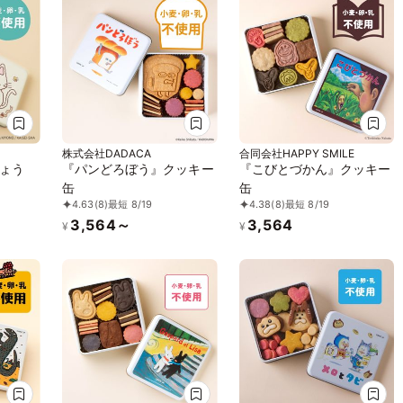
株式会社DADACA
合同会社HAPPY SMILE
ょう
『パンどろぼう』クッキー
『こびとづかん』クッキー
缶
缶
4.63
(8)
最短 8/19
4.38
(8)
最短 8/19
3,564～
3,564
¥
¥