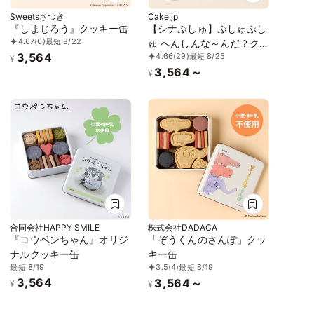
Sweetsさつき
Cake.jp
『しまじろう』クッキー缶
【シナぷしゅ】ぷしゅぷし
4.67
(6)
最短 8/22
ゅ へんしんな～んだ？ク
3,564
4.66
(29)
最短 8/25
ッキー缶
¥
3,564～
¥
合同会社HAPPY SMILE
株式会社DADACA
『コウペンちゃん』オリジ
「ぞうくんのさんぽ」クッ
ナルクッキー缶
キー缶
最短 8/19
3.5
(4)
最短 8/19
3,564
3,564～
¥
¥