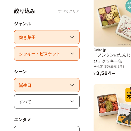
絞り込み
すべてクリア
ジャンル
Cake.jp
「ノンタンのたんじ
び」クッキー缶
4.31
(85)
最短 8/19
シーン
3,564～
¥
エンタメ