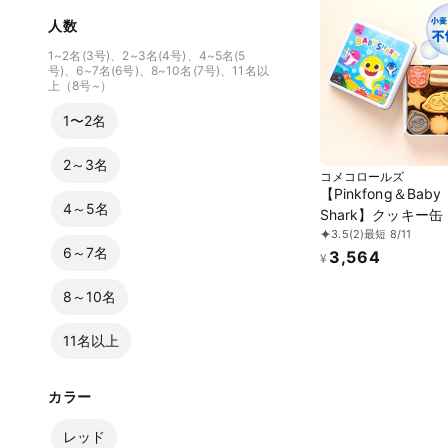
人数
1~2名(3号)、2~3名(4号)、4~5名(5
号)、6~7名(6号)、8~10名(7号)、11名以
上（8号~）
1〜2名
2～3名
コメコロールズ
【Pinkfong＆Baby
4～5名
Shark】クッキー缶
3.5
(2)
最短 8/11
6～7名
3,564
¥
8～10名
11名以上
カラー
レッド