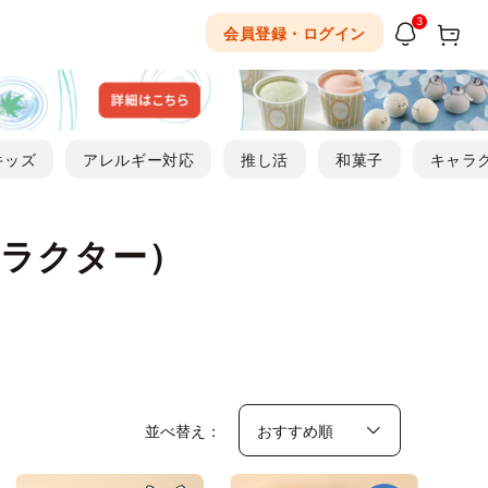
3
会員登録・ログイン
キッズ
アレルギー対応
推し活
和菓子
キャラ
ラクター）
並べ替え：