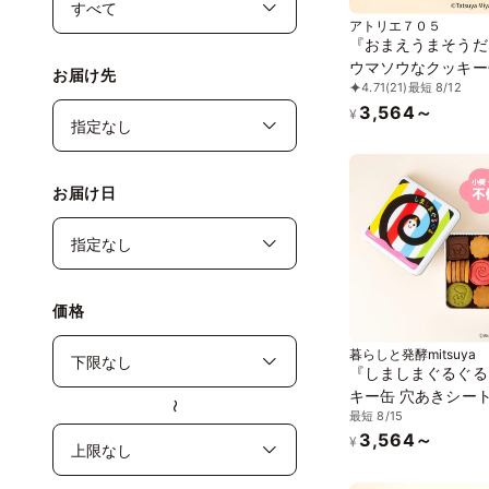
アトリエ７０５
『おまえうまそうだ
ウマソウなクッキー
お届け先
4.71
(21)
最短 8/12
3,564～
¥
お届け日
価格
暮らしと発酵mitsuya
『しましまぐるぐる
キー缶 穴あきシー
〜
最短 8/15
3,564～
¥