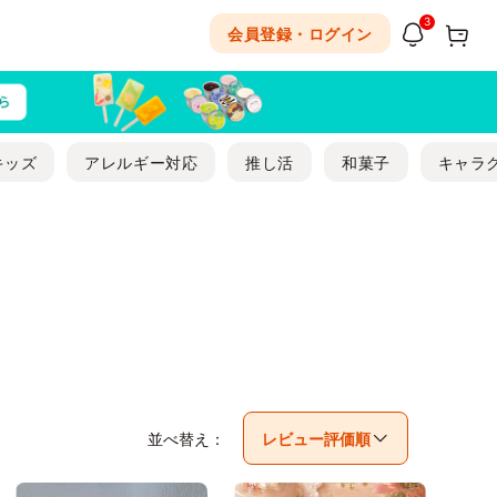
3
会員登録・ログイン
キッズ
アレルギー対応
推し活
和菓子
キャラ
並べ替え：