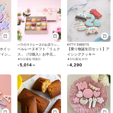
バラのマドレーヌのお店ランジ
KITTY SWEETS
ェラ
ホイッ
ベルレーヌギフト「リュク
【乗り物誕生日セット】ア
アイシ
ス」（12個入）お中元
イシングクッキー
5
(3)
最短 明後日
5
(5)
最短 8/12
り
2026
5,014～
4,290
¥
¥