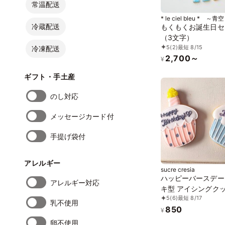
常温配送
* le ciel bleu * ～青
冷蔵配送
もくもくお誕生日セ
（3文字）
5
(2)
最短 8/15
冷凍配送
2,700～
¥
ギフト・手土産
のし対応
メッセージカード付
手提げ袋付
アレルギー
sucre cresia
ハッピーバースデー
アレルギー対応
キ型 アイシングク
5
(6)
最短 8/17
ー！
乳不使用
850
¥
卵不使用