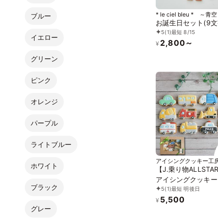
* le ciel bleu * ～青
ブルー
お誕生日セット(9文
5
(1)
最短 8/15
イエロー
2,800～
¥
グリーン
ピンク
オレンジ
パープル
ライトブルー
アイシングクッキー工房
ホワイト
【J.乗り物ALLSTA
アイシングクッキー
ブラック
5
(1)
最短 明後日
キー 救急車 消防車
5,500
ー 車 プチギフト 
¥
グレー
コレーション パトカ