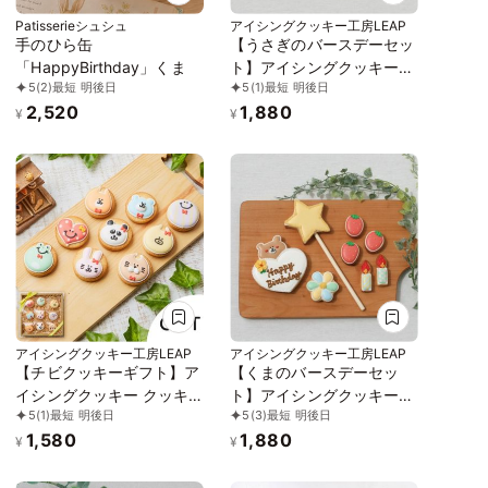
Patisserieシュシュ
アイシングクッキー工房LEAP
手のひら缶
【うさぎのバースデーセッ
「HappyBirthday」くま
ト】アイシングクッキー
5
(2)
最短 明後日
5
(1)
最短 明後日
クッキー ケーキデコレー
2,520
1,880
ション バースデーケーキ
¥
¥
誕生日 ケーキトッピング
ケーキデコレーション か
わいい お菓子 うさぎ 女の
子 男の子
アイシングクッキー工房LEAP
アイシングクッキー工房LEAP
【チビクッキーギフト】ア
【くまのバースデーセッ
イシングクッキー クッキ
ト】アイシングクッキー
5
(1)
最短 明後日
5
(3)
最短 明後日
ー ギフト 詰め合わせ ブタ
クッキー ケーキデコレー
1,580
1,880
イヌ 犬 クマ ネコ 猫 スマ
ション バースデーケーキ
¥
¥
イル ハート ウサギ パンダ
誕生日 ケーキトッピング
カエル かわいい お菓子
ケーキデコレーション か