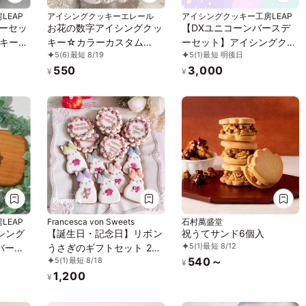
LEAP
アイシングクッキーエレール
アイシングクッキー工房LEAP
キーセッ
お花の数字アイシングクッ
【DXユニコーンバースデ
キー
キー☆カラーカスタム
ーセット】アイシングクッ
5
(6)
最短 8/19
5
(1)
最短 明後日
防車 パ
OK！
キー クッキー ケーキデコ
550
3,000
ト ケー
レーション バースデーケ
¥
¥
パトカ
ーキ 誕生日 ケーキトッピ
ケーキト
ング ケーキデコレーショ
お菓子
ン かわいい お菓子 ユニコ
ーン 女の子 男の子
LEAP
Francesca von Sweets
石村萬盛堂
シング
【誕生日・記念日】リボン
祝うてサンド6個入
5
(1)
最短 8/12
バース
うさぎのギフトセット 2枚
540～
5
(1)
最短 8/18
入り
¥
1,200
誕生日 デ
¥
 オリ
い お