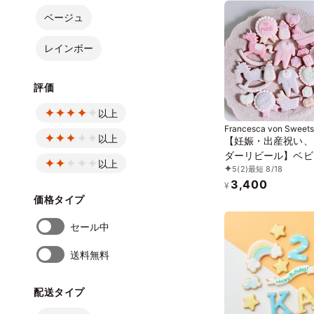
の子 誕生日 ケーキ
ベージュ
ング かわいい お菓
レインボー
評価
以上
Francesca von Sweets
以上
【妊娠・出産祝い、
ダーリビール】ベビ
以上
5
(2)
最短 8/18
シングクッキーセッ
3,400
ミオーダー 5枚入り
¥
価格タイプ
セール中
送料無料
配送タイプ