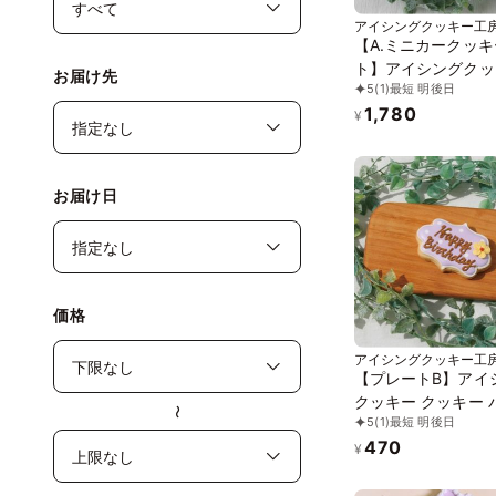
アイシングクッキー工房
【A.ミニカークッ
ト】アイシングクッ
お届け先
5
(1)
最短 明後日
クッキー 救急車 消
1,780
トカー 車 プチギフ
¥
キデコレーション 
ー 男の子 誕生日 
ッピング かわいい 
お届け日
価格
アイシングクッキー工房
【プレートB】アイ
クッキー クッキー 
〜
5
(1)
最短 明後日
デープレート
470
HappyBirthday 
¥
コレーションケーキ
ジナルケーキ かわい