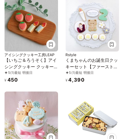
わいい お菓子 くま 女の子
男の子
アイシングクッキー工房LEAP
Rstyle
【いちご＆ろうそく】アイ
くまちゃんのお誕生日クッ
シングクッキー クッキー
キーセット【ファーストバ
5
(1)
最短 明後日
5
(1)
最短 明後日
誕生日 デコレーションケ
ースデー】
450
4,390
ーキ オリジナルケーキ 誕
¥
¥
生日 いちご 苺 イチゴ バー
スデー ケーキ かわいい お
菓子 推し活 推しケーキ