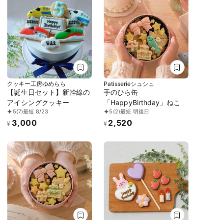
クッキー工房ゆめらら
Patisserieシュシュ
【誕生日セット】新幹線の
手のひら缶
アイシングクッキー
「HappyBirthday」ねこ
5
(7)
最短 8/23
5
(2)
最短 明後日
3,000
2,520
¥
¥