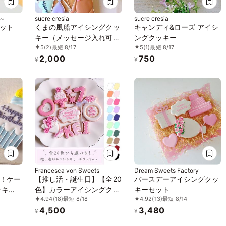
空～
sucre cresia
sucre cresia
ット
くまの風船アイシングクッ
キャンディ&ローズ アイシ
キー（メッセージ入れ可
ングクッキー
5
(2)
最短 8/17
5
(1)
最短 8/17
能）
2,000
750
¥
¥
Francesca von Sweets
Dream Sweets Factory
！ケー
【推し活・誕生日】【全20
バースデーアイシングクッ
ッキ
色】カラーアイシングクッ
キーセット
4.94
(18)
最短 8/18
4.92
(13)
最短 8/14
キーギフトセット セミオ
4,500
3,480
ーダー 7枚～入り お中元
¥
¥
2026