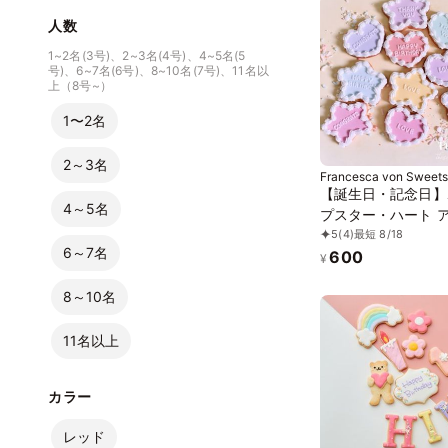
菓子
人数
1~2名(3号)、2~3名(4号)、4~5名(5
号)、6~7名(6号)、8~10名(7号)、11名以
上（8号~）
1〜2名
2～3名
Francesca von Sweets
【誕生日・記念日】
4～5名
プスター・ハート 
5
(4)
最短 8/18
ングクッキー 1枚入
6～7名
600
¥
8～10名
11名以上
カラー
レッド