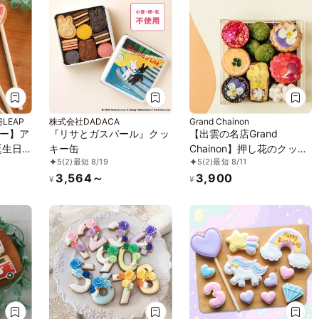
LEAP
株式会社DADACA
Grand Chainon
ー】ア
『リサとガスパール』クッ
【出雲の名店Grand
キー缶
Chainon】押し花のクッキ
5
(2)
最短 8/19
5
(2)
最短 8/11
字 デコ
ー缶 ママルニー
3,564～
3,900
オリジ
¥
¥
 お菓
キ