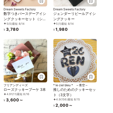
Dream Sweets Factory
Dream Sweets Factory
数字つきバースデーアイシ
ジェンダーリビールアイシ
ングクッキーセット（シン
ングクッキー
5
(5)
最短 8/14
5
(1)
最短 8/14
プルバージョン）
3,780
1,980
¥
¥
フリアンディーズ
* le ciel bleu * ～青空～
ローズクッキーブーケ 3本
推しのためのクッキーセッ
4.91
(11)
最短 8/16
ト（3文字）
3,600～
4.9
(156)
最短 8/15
¥
2,000～
¥