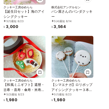
クッキー工房ゆめらら
株式会社アンデルセン
【誕生日セット】海のアイ
パン屋さんのパンダクッキ
シングクッキー
ー
5
(1)
最短 8/23
5
(4)
最短 8/14
3,000
3,564
¥
¥
クッキー工房ゆめらら
クッキー工房ゆめらら
【和風ミニギフト】還暦・
【シマエナガ】ロリポップ
古希・喜寿・傘寿・米寿・
アイシングクッキー３本セ
5
(3)
最短 8/23
5
(1)
最短 8/23
卒寿・白寿のアイシングク
ット
1,980
1,980
ッキーセット
¥
¥