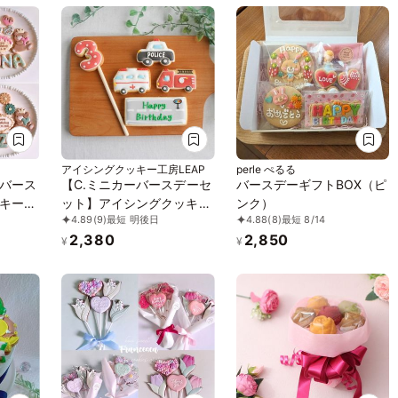
アイシングクッキー工房LEAP
perle ぺるる
バース
【C.ミニカーバースデーセ
バースデーギフトBOX（ピ
キーセ
ット】アイシングクッキー
ンク）
4.89
(9)
最短 明後日
4.88
(8)
最短 8/14
7枚～入
クッキー 救急車 消防車 パ
2,380
2,850
トカー 車 プチギフト ケー
¥
¥
キデコレーション パトカ
ー 男の子 誕生日 ケーキト
ッピング かわいい お菓子