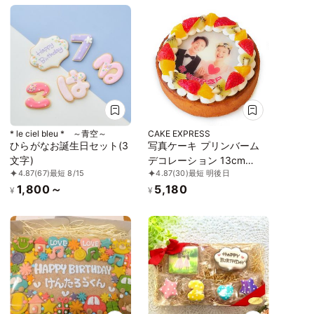
* le ciel bleu * ～青空～
CAKE EXPRESS
ひらがなお誕生日セット(3
写真ケーキ プリンバーム
文字)
デコレーション 13cm
4.87
(67)
最短 8/15
4.87
(30)
最短 明後日
pudding-baum-p2
1,800～
5,180
¥
¥