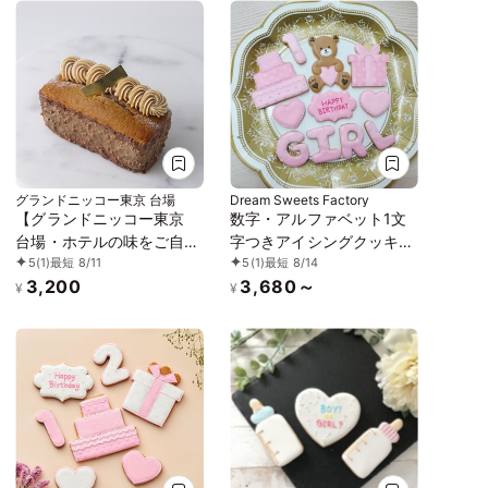
グランドニッコー東京 台場
Dream Sweets Factory
【グランドニッコー東京
数字・アルファベット1文
台場・ホテルの味をご自宅
字つきアイシングクッキー
5
(1)
最短 8/11
5
(1)
最短 8/14
で】ガトーマロン
セット（女の子用くまさ
3,200
3,680～
ん）
¥
¥