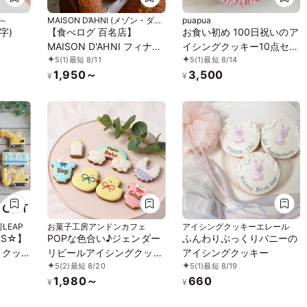
空～
MAISON D’AHNI (メゾン・ダー
puapua
ニ)
字)
【食べログ 百名店】
お食い初め 100日祝いのア
MAISON D'AHNI フィナン
イシングクッキー10点セッ
5
(1)
最短 8/11
5
(1)
最短 8/14
シェ 5個入り お中元2026
ト
1,950～
3,500
¥
¥
LEAP
お菓子工房アンドンカフェ
アイシングクッキーエレール
RS☆】
POPな色合い♪ジェンダー
ふんわりぷっくりバニーの
 クッ
リビールアイシングクッキ
アイシングクッキー
5
(2)
最短 8/20
5
(1)
最短 8/19
 パトカ
ーセット
1,980～
660
ケーキデ
¥
¥
ー 男