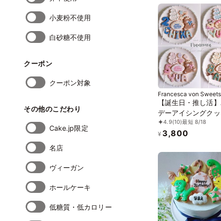
小麦粉不使用
白砂糖不使用
クーポン
クーポン対象
Francesca von Sweets
【誕生日・推し活】
その他のこだわり
デーアイシングクッ
4.9
(10)
最短 8/18
ット セミオーダー 
Cake.jp限定
3,800
り
¥
名店
ヴィーガン
ホールケーキ
低糖質・低カロリー