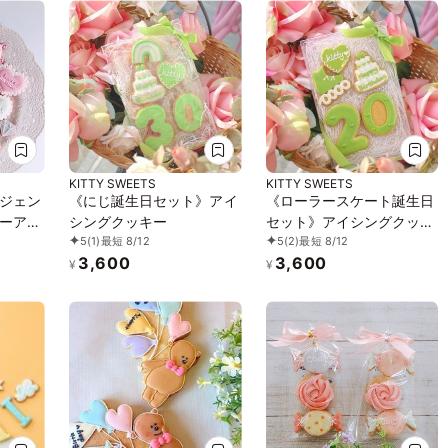
トッピ
子
KITTY SWEETS
KITTY SWEETS
ジェン
《にじ誕生日セット》アイ
《ローラースケート誕生日
ーアイ
シングクッキー
セット》アイシングクッキ
5
(1)
最短 8/12
5
(2)
最短 8/12
ト セ
ー
3,600
3,600
～
¥
¥