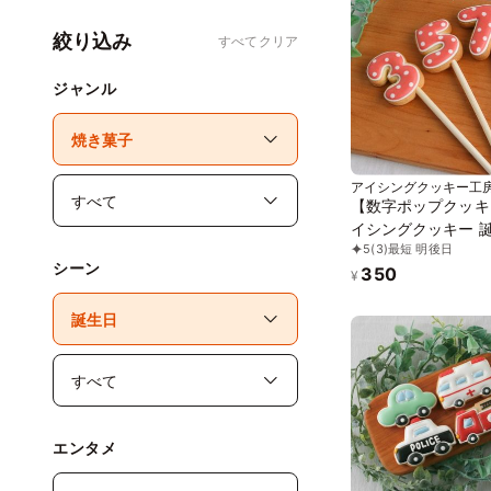
絞り込み
すべてクリア
ジャンル
アイシングクッキー工房
【数字ポップクッキ
イシングクッキー 誕生日
5
(3)
最短 明後日
ケーキ クッキー 数
シーン
350
レーションケーキ 
¥
ナルケーキ かわいい
子 推し活 推しケー
エンタメ