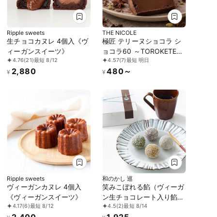
Ripple sweets
THE NICOLE
生チョコカヌレ 4個入《ヴ
極匠 テリーヌショコラ シ
ィーガンスイーツ》
ョコラ60 ～TOROKETERU
4.76
(21)
最短 8/12
4.57
(7)
最短 明日
～ グルテンフリー 【濃厚
2,880
480～
な口溶けは美味さとな
¥
¥
る】・・・【美味宣言】比
べたらわかる、美味さで
す。
Ripple sweets
和のかし 巡
ヴィーガンカヌレ 4個入
笑みこぼれる餡（ヴィーガ
《ヴィーガンスイーツ》
ン生チョコレート入り餡子
4.17
(6)
最短 8/12
4.5
(2)
最短 8/14
玉 4個入り）《ヴィーガン
2,400
1,925