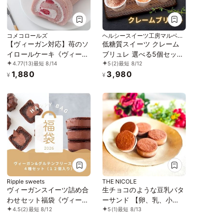
コメコロールズ
ヘルシースイーツ工房マルベリ
ー
【ヴィーガン対応】苺のソ
低糖質スイーツ クレーム
イロールケーキ《ヴィーガ
ブリュレ 選べる5個セット
4.77
(13)
最短 8/14
5
(2)
最短 8/12
ン》《グルテンフリー》
「アイス 2026」「お中元
1,880
3,980
2026」
¥
¥
Ripple sweets
THE NICOLE
ヴィーガンスイーツ詰め合
生チョコのような豆乳バタ
わせセット福袋《ヴィーガ
ーサンド 【卵、乳、小
4.5
(2)
最短 8/12
5
(1)
最短 8/13
ンスイーツ》
麦、白砂糖不使用、グルテ