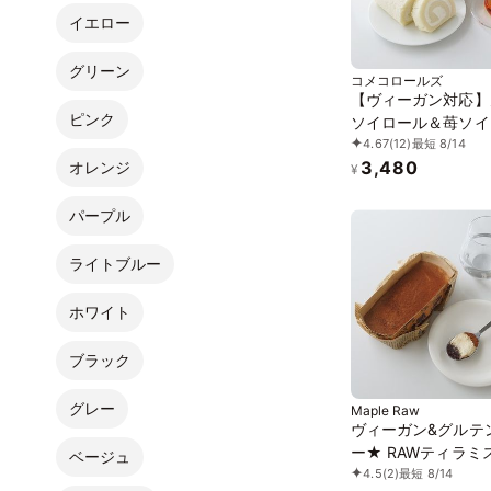
イエロー
グリーン
コメコロールズ
【ヴィーガン対応】
ピンク
ソイロール＆苺ソイ
4.67
(12)
最短 8/14
《ヴィーガン》《グ
3,480
オレンジ
フリー》
¥
パープル
ライトブルー
ホワイト
ブラック
グレー
Maple Raw
ヴィーガン&グルテ
ー★ RAWティラミ
ベージュ
4.5
(2)
最短 8/14
ーズケーキ《ヴィー