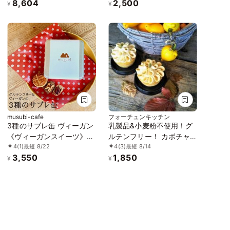
8,604
2,500
ンフリースイーツ】ボタニ
¥
¥
カルカカオサンド 《ヴィ
ーガンスイーツ》《無添
加》《アレルギー配慮》
musubi-cafe
フォーチュンキッチン
3種のサブレ缶 ヴィーガン
乳製品&小麦粉不使用！グ
《ヴィーガンスイーツ》
ルテンフリー！ カボチャ
4
(1)
最短 8/22
4
(3)
最短 8/14
《グルテンフリー》《アレ
のチーズケーキ 2個セット
3,550
1,850
ルギー配慮》
《ヴィーガンスイーツ》
¥
¥