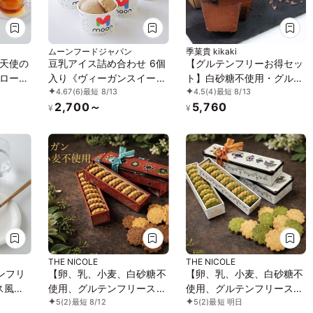
ムーンフードジャパン
季菓貴 kikaki
天使の
豆乳アイス詰め合わせ 6個
【グルテンフリーお得セッ
ロール
入り《ヴィーガンスイー
ト】白砂糖不使用・グルテ
4.67
(6)
最短 8/13
4.5
(4)
最短 8/13
ルテン
ツ》
ンフリー・無添加 テリー
2,700～
5,760
ヌショコラとバスクチーズ
¥
¥
ケーキ 米粉パウンドケー
キ２個おまけつき！
THE NICOLE
THE NICOLE
ンフリ
【卵、乳、小麦、白砂糖不
【卵、乳、小麦、白砂糖不
ス風チ
使用、グルテンフリースイ
使用、グルテンフリースイ
5
(2)
最短 8/12
5
(2)
最短 明日
ガンス
ーツ】ボタニカルサブレ
ーツ】ボタニカルサブレ