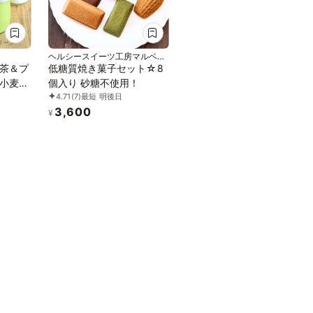
ヘルシースイーツ工房マルベリ
ー
茶＆プ
低糖質焼き菓子セット☆8
小麦・
個入り 砂糖不使用！
4.71
(7)
最短 明後日
ィーガ
3,600
テンフ
¥
アレル