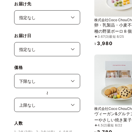
お届け先
株式会社Coco ChouCh
卵・乳製品・小麦不
種の野菜ボーロ８個
お届け日
3.67
(3)
最短 8/25
《ヴィーガンスイー
3,980
《グルテンフリー》
¥
価格
〜
株式会社Coco ChouCh
ヴィーガン&グルテ
ーやさしい焼き菓子
人数
4.5
(2)
最短 8/22
セット（中） ※卵
3,780
1~2名(3号)、2~3名(4号)、4~5名(5