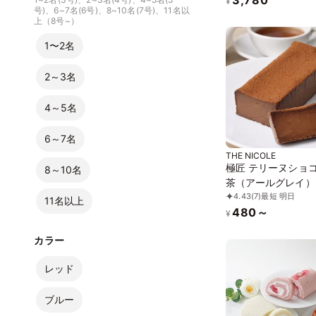
品、小麦粉、白砂糖
¥
号)、6~7名(6号)、8~10名(7号)、11名以
《ヴィーガンスイー
上（8号~）
《グルテンフリー》
1〜2名
2～3名
4～5名
6～7名
THE NICOLE
極匠 テリーヌショコ
8～10名
茶（アールグレイ）
4.43
(7)
最短 明日
テンフリー ～
11名以上
480～
TOROKETERU～
¥
口溶けは美味さとな
カラー
る】・・・。 アー
イの爽やかな口溶け
レッド
ブルー