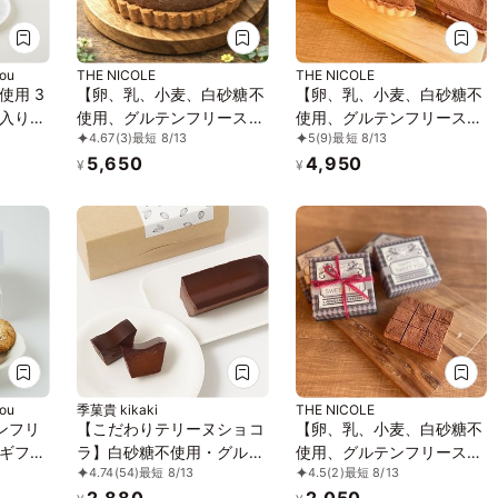
ou
THE NICOLE
THE NICOLE
使用 3
【卵、乳、小麦、白砂糖不
【卵、乳、小麦、白砂糖不
入り
使用、グルテンフリースイ
使用、グルテンフリースイ
4.67
(3)
最短 8/13
5
(9)
最短 8/13
ツ》
ーツ】キャラメルナッツバ
ーツ】タルトショコラ 5号
5,650
4,950
ナーヌショコラ【京豆腐仕
15cm【京豆腐仕込み】
¥
¥
込み】 5号 15cm ～京豆腐
《ヴィーガンスイーツ・ヴ
をベース作り上げたショコ
ィーガンケーキ》《無添
ラケーキ～《ヴィーガンス
加》《アレルギー配慮》
イーツ・ヴィーガンケー
キ》 《無添加》《アレル
ギー配慮》
ou
季菓貴 kikaki
THE NICOLE
ンフリ
【こだわりテリーヌショコ
【卵、乳、小麦、白砂糖不
ギフト
ラ】白砂糖不使用・グルテ
使用、グルテンフリースイ
4.74
(54)
最短 8/13
4.5
(2)
最短 8/13
、乳製
ンフリー・無添加 濃厚チ
ーツ】ボタニカルショコラ
2,880
2,050