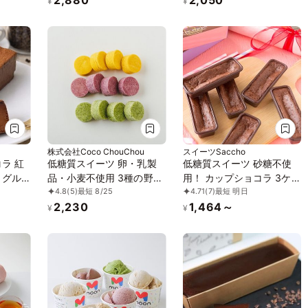
不使用
ョコレートケーキ ガトー
京豆腐生チョコ 《ヴィー
¥
¥
ツ》
ショコラ
ガンスイーツ・ヴィーガン
ケーキ》《無添加》《アレ
ルギー配慮》
株式会社Coco ChouChou
スイーツSaccho
ラ 紅
低糖質スイーツ 卵・乳製
低糖質スイーツ 砂糖不使
 グル
品・小麦不使用 3種の野菜
用！ カップショコラ 3ケ入
4.8
(5)
最短 8/25
4.71
(7)
最短 明日
ボーロ 4個セット《ヴィー
り
2,230
1,464～
【濃厚な
ガンスイーツ》《グルテン
¥
¥
フリー》《アレルギー配
ルグレ
慮》