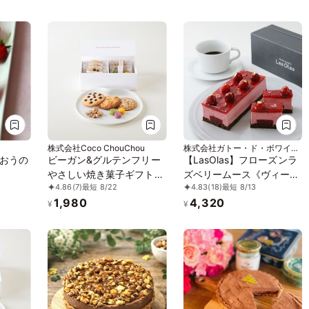
株式会社Coco ChouChou
株式会社ガトー・ド・ボワイヤ
ージュ ブランドLasolas
おうの
ビーガン&グルテンフリー
【LasOlas】フローズンラ
やさしい焼き菓子ギフト
ズベリームース《ヴィーガ
4.86
(7)
最短 8/22
4.83
(18)
最短 8/13
（小） ※卵、乳製品、小麦
ンスイーツ》
1,980
4,320
粉、白砂糖不使用 《ヴィ
¥
¥
ーガンスイーツ》《グルテ
ンフリー》