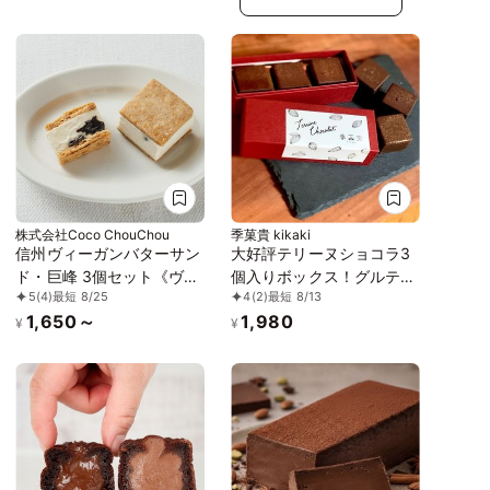
株式会社Coco ChouChou
季菓貴 kikaki
信州ヴィーガンバターサン
大好評テリーヌショコラ3
ド・巨峰 3個セット《ヴィ
個入りボックス！グルテン
5
(4)
最短 8/25
4
(2)
最短 8/13
ーガンスイーツ》《グルテ
フリー・白砂糖不使用
1,650～
1,980
ンフリー》
¥
¥