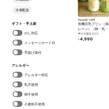
冷凍配送
musubi-cafe
ギフト・手土産
有機豆乳プリン（抹
レーン）《卵・乳・
のし対応
5
(4)
最短 8/22
白砂糖不使用》《ヴ
4,990
ンスイーツ》《グル
¥
メッセージカード付
リー》《無添加》《
ギー配慮》
手提げ袋付
アレルギー
アレルギー対応
乳不使用
卵不使用
小麦粉不使用