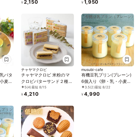
2,150
1,950
カカオ、黒糖バニラサブレ
京抹茶、黒糖バニラサブレ
¥
¥
缶 2種アソート 《ヴィーガ
缶 2種アソート 《ヴィーガ
ンスイーツ》 《無添加》
ンスイーツ》《無添加》
《アレルギー配慮》
《アレルギー配慮》
チャヤマクロビ
musubi-cafe
乳バタ
チャヤマクロビ 米粉のマ
有機豆乳プリン(プレーン)
小麦、
クロビバターサンド２種セ
6個入り《卵・乳・小麦・
5
(4)
最短 8/15
3.5
(2)
最短 8/22
テンフ
ット メイプルラムレーズ
白砂糖不使用》《ヴィーガ
4,210
4,990
ニカル
ン5個入＋カフェモカ 5個
ンスイーツ》《グルテンフ
¥
¥
 《ヴ
入（計10個入）《ヴィーガ
リー》《アレルギー配慮》
ヴィー
ンスイーツ》
加》