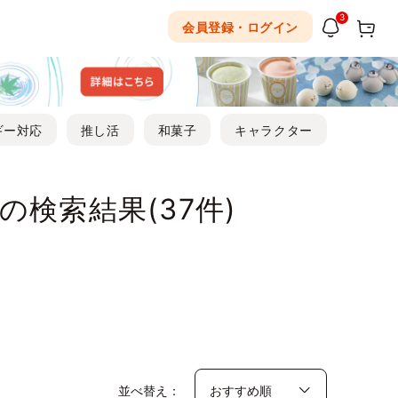
3
会員登録・ログイン
ギー対応
推し活
和菓子
キャラクター
の検索結果(
37
件)
並べ替え：