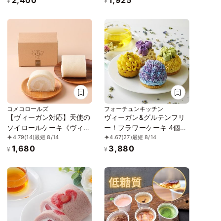
スイーツ》
¥
¥
コメコロールズ
フォーチュンキッチン
【ヴィーガン対応】天使の
ヴィーガン&グルテンフリ
ソイロールケーキ《ヴィー
ー！フラワーケーキ 4個セ
4.79
(14)
最短 8/14
4.67
(27)
最短 8/14
ガンスイーツ》《グルテン
ット《ヴィーガンスイー
1,680
3,880
フリー》
ツ》
¥
¥