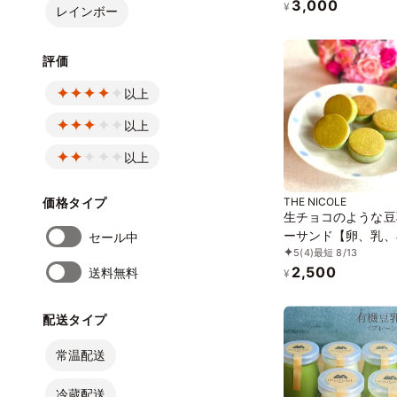
3,000
イーツ》
¥
レインボー
評価
以上
以上
以上
価格タイプ
THE NICOLE
生チョコのような豆
ーサンド【卵、乳、
セール中
5
(4)
最短 8/13
白砂糖不使用、グル
2,500
送料無料
リースイーツ】ボタ
¥
サンド 京抹茶サンド
ィーガンスイーツ・
配送タイプ
ガンケーキ》《無添
《アレルギー配慮》
常温配送
冷蔵配送