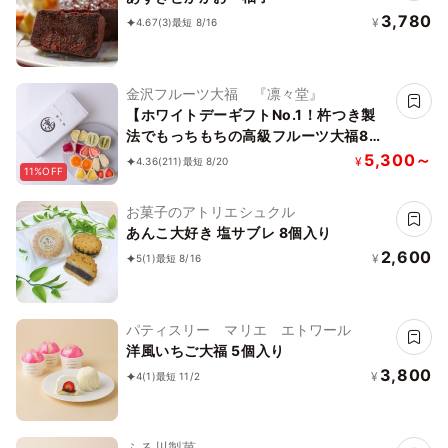
3,780
¥
4.67
(3)
最短 8/16
金沢フルーツ大福 『凛々堂』
【ホワイトデーギフトNo.1！杵つき製
法でもっちもちの高級フルーツ大福8
種】 新食感！と旬のフルーツの甘み引
5,300～
¥
4.36
(211)
最短 8/20
11%OFF
き出す金沢産の特製白あんのハーモニー
をどうぞ！
お菓子のアトリエシュクル
あんこ大好き 塩サブレ 8個入り
2,600
¥
5
(1)
最短 8/16
パティスリー マリエ エトワール
洋風いちご大福 5個入り
3,800
¥
4
(1)
最短 11/2
ふる川製菓