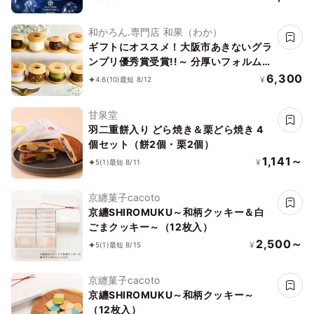
う 大福 お取り寄せ テレビで話題
和かろん.専門店 和果（わか）
ギフトにオススメ！大阪市あきないグラ
ンプリ優秀賞受賞!!～ 分厚いフォルムが
人気の生どらやき 和スイーツ「和かろ
6,300
¥
4.6
(10)
最短 8/12
ん。」12個入りお中元2026
甘泉堂
羽二重餅入り どら焼き＆栗どら焼き 4
個セット（餅2個・栗2個）
1,141～
¥
5
(1)
最短 8/11
京纏菓子cacoto
京纏SHIROMUKU～和柄クッキー＆白
ごまクッキー～（12枚入）
2,500～
¥
5
(1)
最短 8/15
京纏菓子cacoto
京纏SHIROMUKU～和柄クッキー～
（12枚入）