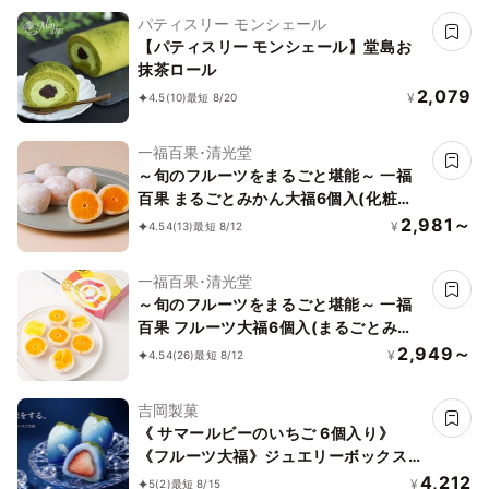
パティスリー モンシェール
【パティスリー モンシェール】堂島お
抹茶ロール
2,079
¥
4.5
(10)
最短 8/20
一福百果･清光堂
～旬のフルーツをまるごと堪能～ 一福
百果 まるごとみかん大福6個入(化粧箱
入り)
2,981～
¥
4.54
(13)
最短 8/12
一福百果･清光堂
～旬のフルーツをまるごと堪能～ 一福
百果 フルーツ大福6個入(まるごとみか
ん3個、紅まどんな大福、島八朔大福、
2,949～
¥
4.54
(26)
最短 8/12
甘夏大福各1個づつ)
吉岡製菓
《 サマールビーのいちご 6個入り》
《フルーツ大福》ジュエリーボックス
《ルビーのいちご》 DAIFUKU ありがと
4,212
¥
5
(2)
最短 8/15