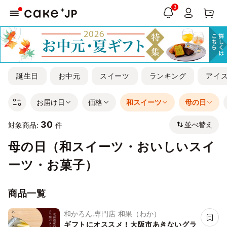
3
誕生日
お中元
スイーツ
ランキング
アイ
お届け日
価格
和スイーツ
母の日
30
並べ替え
対象商品:
件
母の日（和スイーツ・おいしいスイ
ーツ・お菓子）
商品一覧
和かろん.専門店 和果（わか）
ギフトにオススメ！大阪市あきないグラ