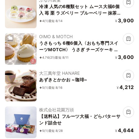
冷凍 人気の6種類セット ムース大福6個
入 苺 栗 ラズベリー ブルーベリー 抹茶
桃 クリーム大福 フルーツ大福
3,900
¥
4
(1)
最短 8/14
OIMO & MOTCH
うさもっち 6種6個入〈おもち専門スイ
ーツMOTCH〉 うさぎ チーズケーキ 和
洋菓子 個包装 もちもち チーズムース お
3,600
¥
4.76
(21)
最短 8/11
もち レアチーズ 餅 お中元2026 アイス
2026
大三萬年堂 HANARE
あずきとかかお ~珈琲~
4,212
¥
5
(1)
最短 8/16
株式会社花園万頭
【送料込】フルーツ大福・どらバターサ
ンド詰合せ
4,644
¥
5
(1)
最短 8/28