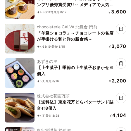
ンプリ優秀賞受賞!!～ メディアで人気の
生どら焼き 和スイーツ～「和かろ
3,600
¥
4.56
(112)
最短 8/12
ん。」6個入りお中元2026
chocolaterie CALVA 北鎌倉 門前
「羊羹ショコラ」～チョコレートの名店
が手掛ける和と洋の新食感～
3,070
¥
4.63
(19)
最短 8/15
あずきの里
【上生菓子】季節の上生菓子おまかせ６
個入
2,200
¥
5
(1)
最短 8/16
株式会社花園万頭
【送料込】東京花万どらバターサンド詰
合せ8個入
4,104
¥
4
(1)
最短 8/28
奥出雲讃菓 松葉屋