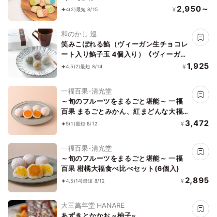
2,950～
¥
4
(2)
最短 8/15
和のかし 巡
笑みこぼれる餡（ヴィーガン生チョコレ
ート入り餡子玉 4個入り）《ヴィーガン
スイーツ》
1,925
¥
4.5
(2)
最短 8/14
一福百果･清光堂
～旬のフルーツをまるごと堪能～ 一福
百果 まるごとみかん、紅まどんな大福
セット(各3個づつ)6個セット
3,472
¥
5
(1)
最短 8/12
一福百果･清光堂
～旬のフルーツをまるごと堪能～ 一福
百果 柑橘大福食べ比べセット(6個入)
2,895
¥
4.5
(14)
最短 8/12
大三萬年堂 HANARE
あずきとかかお ~柚子~