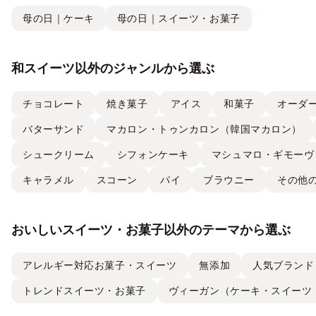
母の日｜ケーキ
母の日｜スイーツ・お菓子
和スイーツ以外のジャンルから選ぶ
チョコレート
焼き菓子
アイス
和菓子
オーダ
バターサンド
マカロン・トゥンカロン（韓国マカロン）
シュークリーム
シフォンケーキ
マシュマロ・ギモーヴ
キャラメル
スコーン
パイ
ブラウニー
その他
おいしいスイーツ・お菓子以外のテーマから選ぶ
アレルギー対応お菓子・スイーツ
無添加
人気ブランド
トレンドスイーツ・お菓子
ヴィーガン（ケーキ・スイーツ