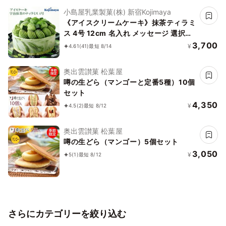
小島屋乳業製菓(株) 新宿Kojimaya
《アイスクリームケーキ》抹茶ティラミ
ス 4号 12cm 名入れ メッセージ 選択可
チョコプレート お中元 2026 アイス
3,700
¥
4.61
(41)
最短 8/14
2026
奥出雲讃菓 松葉屋
噂の生どら（マンゴーと定番5種）10個
セット
4,350
¥
4.5
(2)
最短 8/12
奥出雲讃菓 松葉屋
噂の生どら（マンゴー）5個セット
3,050
¥
5
(1)
最短 8/12
さらにカテゴリーを絞り込む