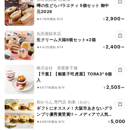
噂の生どらバラエティ 5個セット 御中
元2026
2,900～
¥
4.78
(9)
最短 8/12
丸田屋総本店
生クリーム大福6個セット×2箱
2,400～
¥
4.4
(25)
最短 8/14
株式会社 虎屋菓子舗
【千葉】【御菓子司虎屋】TORA3° 6個
入
2,505～
¥
4.67
(18)
最短 8/14
和かろん.専門店 和果（わか）
ギフトにオススメ！大阪市あきないグラ
ンプリ優秀賞受賞!!～ メディアで人気の
生どらやき、和スイーツ～「和かろ
5,000
¥
4.68
(19)
最短 8/12
ん。」8個入お中元2026