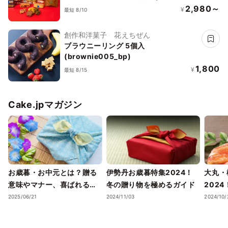
2,980～
¥
最短 8/10
創作和洋菓子 花えちぜん
ブラウニーリング 5個入
(brownie005_bp)
1,800
¥
最短 8/15
Cake.jpマガジン
お歳暮・お中元とは？贈る
伊勢丹お歳暮特集2024！
大丸・
意味やマナー、喜ばれるギ
冬の贈り物を極めるガイド
202
フトのポイントまで徹底解
ェック
2025/06/21
2024/11/03
2024/10/
説！