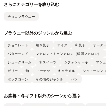
さらにカテゴリーを絞り込む
チョコブラウニー
ブラウニー以外のジャンルから選ぶ
チョコレート
焼き菓子
アイス
和菓子
オーダ
バターサンド
マカロン・トゥンカロン（韓国マカロン）
シュークリーム
和スイーツ
シフォンケーキ
マシ
ゼリー
飴
ドーナツ
キャラメル
シュトーレン
ポップコーン
その他のジャンル
パン
お歳暮・冬ギフト以外のシーンから選ぶ