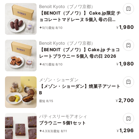
Benoit Kyoto（ブノワ京都）
【BENOIT（ブノワ）】 Cake.jp限定 チ
ョコレートマドレーヌ 5個入 母の日
2026
1,980
¥
5
(1)
最短 8/10
Benoit Kyoto（ブノワ京都）
【BENOIT（ブノワ）】Cake.jp チョコ
レートブラウニー 5個入 母の日 2026
1,980
¥
4
(1)
最短 8/10
メゾン・ショーダン
【メゾン・ショーダン】焼菓子アソート
B
2,700
¥
最短 8/15
パティスリーモアオシィ
ブラウニー 5個1セット
1,296
¥
4.33
(3)
最短 8/11