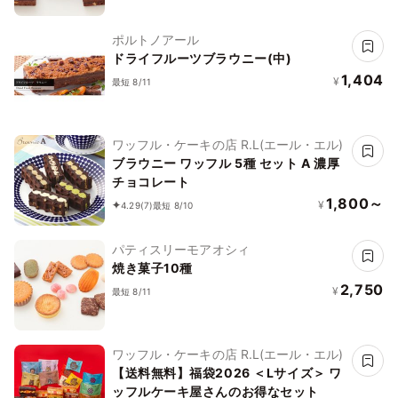
ポルトノアール
ドライフルーツブラウニー(中)
1,404
¥
最短 8/11
ワッフル・ケーキの店 R.L(エール・エル)
ブラウニー ワッフル 5種 セット A 濃厚
チョコレート
1,800～
¥
4.29
(7)
最短 8/10
パティスリーモアオシィ
焼き菓子10種
2,750
¥
最短 8/11
ワッフル・ケーキの店 R.L(エール・エル)
【送料無料】福袋2026 ＜Lサイズ＞ ワ
ッフルケーキ屋さんのお得なセット