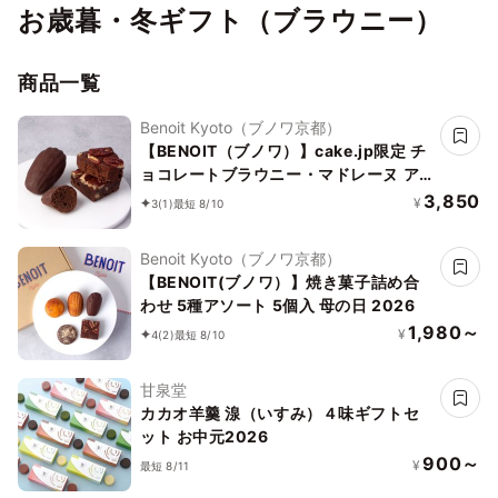
お歳暮・冬ギフト（ブラウニー）
商品一覧
Benoit Kyoto（ブノワ京都）
【BENOIT（ブノワ）】cake.jp限定 チ
ョコレートブラウニー・マドレーヌ ア
ソート 10個入
3,850
¥
3
(1)
最短 8/10
Benoit Kyoto（ブノワ京都）
【BENOIT(ブノワ）】焼き菓子詰め合
わせ 5種アソート 5個入 母の日 2026
1,980～
¥
4
(2)
最短 8/10
甘泉堂
カカオ羊羹 湶（いすみ）４味ギフトセ
ット お中元2026
900～
¥
最短 8/11