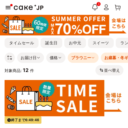
3
タイムセール
誕生日
お中元
スイーツ
ラ
お届け日
価格
ブラウニー
お歳暮・冬
12
並べ替え
対象商品:
件
終了まで
6:49:45