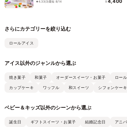
4,400
¥
4.33
(3)
最短 8/14
さらにカテゴリーを絞り込む
ロールアイス
アイス以外のジャンルから選ぶ
焼き菓子
和菓子
オーダースイーツ・お菓子
ロー
カップケーキ
ワッフル
和スイーツ
シフォンケー
ベビー＆キッズ以外のシーンから選ぶ
誕生日
ギフトスイーツ・お菓子
結婚記念日
アニ