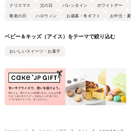
クリスマス
父の日
バレンタイン
ホワイトデー
敬老の日
ハロウィン
お歳暮・冬ギフト
お中元・
ベビー＆キッズ（アイス）をテーマで絞り込む
おいしいスイーツ・お菓子
Cake.jpトップ
スイーツ・お菓子
アイス
ベビー＆キッズ