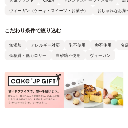
人気ブランド
CREA
トレンドスイーツ・お菓子
話
ヴィーガン（ケーキ・スイーツ・お菓子）
おしゃれなお菓
こだわり条件で絞り込む
無添加
アレルギー対応
乳不使用
卵不使用
名
低糖質・低カロリー
白砂糖不使用
ヴィーガン