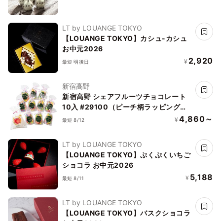
LT by LOUANGE TOKYO
【LOUANGE TOKYO】カシュ-カシュ
お中元2026
2,920
¥
最短 明後日
新宿高野
新宿高野 シェアフルーツチョコレート
10入 #29100（ピーチ柄ラッピング袋
付）
4,860～
¥
最短 8/12
LT by LOUANGE TOKYO
【LOUANGE TOKYO】ぷくぷくいちご
ショコラ お中元2026
5,188
¥
最短 8/11
LT by LOUANGE TOKYO
【LOUANGE TOKYO】バスクショコラ