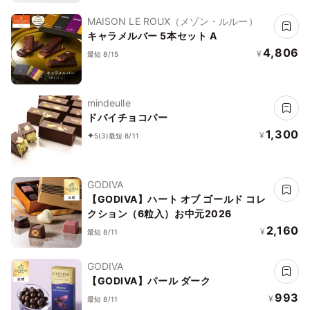
MAISON LE ROUX（メゾン・ルルー）
キャラメルバー 5本セット A
4,806
¥
最短 8/15
mindeulle
ドバイチョコバー
1,300
¥
5
(3)
最短 8/11
GODIVA
【GODIVA】ハート オブ ゴールド コレ
クション（6粒入）お中元2026
2,160
¥
最短 8/11
GODIVA
【GODIVA】パール ダーク
993
¥
最短 8/11