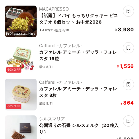
MACAPRESSO
【話題】ドバイ もっちりクッキー ピス
タチオ 6個セット お中元2026
3,980
¥
4.62
(21)
最短 8/18
Caffarel -カファレル-
カファレル アミーチ・デッラ・フォレ
スタ 16粒
1,556
¥
最短 8/11
60%OFF
Caffarel -カファレル-
カファレル アミーチ・デッラ・フォレ
スタ 8粒
864
¥
最短 8/11
60%OFF
シルスマリア
公園通りの石畳 シルスミルク（20粒入
り）