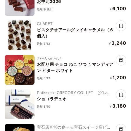
お中元2026
6,100
¥
最短 明後日
CLARET
ピスタチオアールグレイキャラメル（６
個入）
3,240
¥
最短 8/12
わらいみらい
お配り用 チョコ ねこ ひつじ マンディア
ン ビター ホワイト
1,200
¥
最短 8/13
Patisserie GREGORY COLLET (グレゴ
リー・コレ)
ショコラデュオ
3,180
¥
最短 8/10
宝石店直営の食べる宝石スイーツ店ビジ