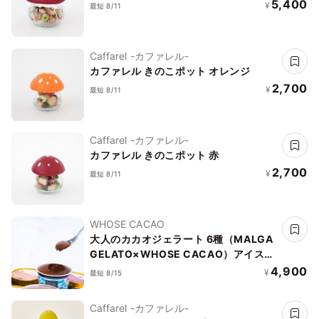
5,400
¥
最短 8/11
Caffarel -カファレル-
カファレル きのこポット オレンジ
2,700
¥
最短 8/11
Caffarel -カファレル-
カファレル きのこポット 赤
2,700
¥
最短 8/11
WHOSE CACAO
大人のカカオジェラート 6種（MALGA
GELATO×WHOSE CACAO）アイス
2026
4,900
¥
最短 8/15
Caffarel -カファレル-