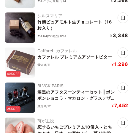
2,268
¥
4.71
(52)
最短 8/14
シルスマリア
竹鶴ピュアモルト生チョコレート（16
粒入り）
3,348
¥
4.64
(22)
最短 8/14
Caffarel -カファレル-
カファレル プレミアムアソートビター
1,296
¥
最短 8/11
60%OFF
BLVCK PARIS
漆黒のアフタヌーンティーセット | ボン
ボンショコラ・マカロン・グラスデザー
ト
7,452
¥
最短 8/12
25%OFF
苺が主役
恋するいちごプレミアム10個入～とち