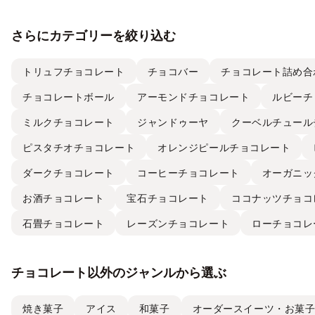
さらにカテゴリーを絞り込む
トリュフチョコレート
チョコバー
チョコレート詰め合
チョコレートボール
アーモンドチョコレート
ルビーチ
ミルクチョコレート
ジャンドゥーヤ
クーベルチュール
ピスタチオチョコレート
オレンジピールチョコレート
ダークチョコレート
コーヒーチョコレート
オーガニッ
お酒チョコレート
宝石チョコレート
ココナッツチョコ
石畳チョコレート
レーズンチョコレート
ローチョコレ
チョコレート以外のジャンルから選ぶ
焼き菓子
アイス
和菓子
オーダースイーツ・お菓