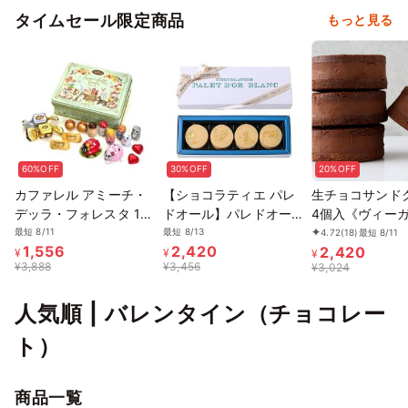
タイムセール限定商品
もっと見る
60%OFF
30%OFF
20%OFF
カファレル アミーチ・
【ショコラティエ パレ
生チョコサンド
デッラ・フォレスタ 16
ドオール】パレドオール
4個入《ヴィー
粒
ブラン 4個入
ーツ》
最短 8/11
最短 8/13
4.72
(18)
最短 8/11
1,556
2,420
2,420
¥
¥
¥
¥
3,888
¥
3,456
¥
3,024
人気順 | バレンタイン（チョコレー
ト）
商品一覧