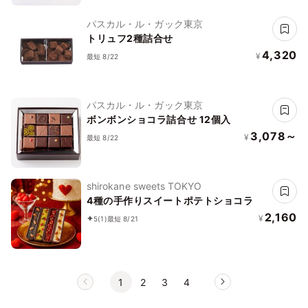
パスカル・ル・ガック東京
トリュフ2種詰合せ
4,320
¥
最短 8/22
パスカル・ル・ガック東京
ボンボンショコラ詰合せ 12個入
3,078～
¥
最短 8/22
shirokane sweets TOKYO
4種の手作りスイートポテトショコラ
2,160
¥
5
(1)
最短 8/21
1
2
3
4