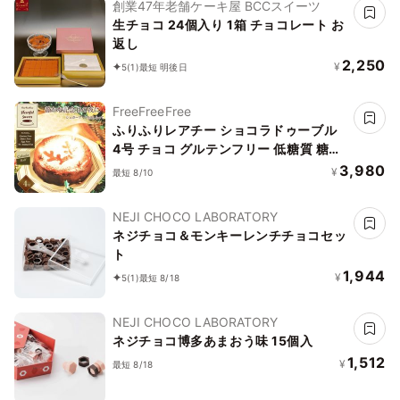
創業47年老舗ケーキ屋 BCCスイーツ
生チョコ 24個入り 1箱 チョコレート お
返し
2,250
¥
5
(1)
最短 明後日
FreeFreeFree
ふりふりレアチー ショコラドゥーブル
4号 チョコ グルテンフリー 低糖質 糖質
制限 スイーツ チーズケーキ お菓子 乳製
3,980
¥
最短 8/10
品不使用 誕生日 送料無料 ケーキ 誕生日
ケーキ バースデー プチギフト アソート
NEJI CHOCO LABORATORY
糖質オフ バレンタイン
ネジチョコ＆モンキーレンチチョコセッ
ト
1,944
¥
5
(1)
最短 8/18
NEJI CHOCO LABORATORY
ネジチョコ博多あまおう味 15個入
1,512
¥
最短 8/18