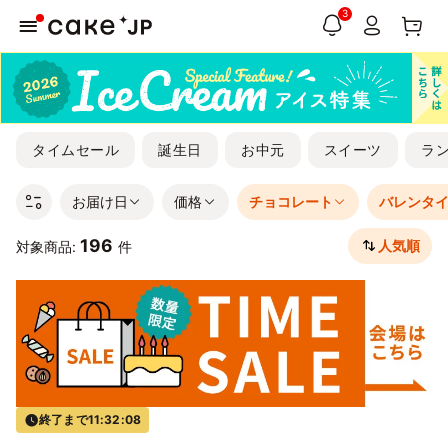
3
タイムセール
誕生日
お中元
スイーツ
ラ
お届け日
価格
チョコレート
バレンタ
196
人気順
対象商品:
件
終了まで
11:32:07