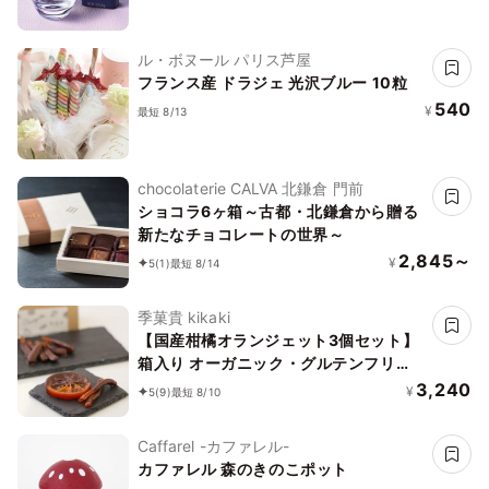
ル・ボヌール パリス芦屋
フランス産 ドラジェ 光沢ブルー 10粒
540
¥
最短 8/13
chocolaterie CALVA 北鎌倉 門前
ショコラ6ヶ箱～古都・北鎌倉から贈る
新たなチョコレートの世界～
2,845～
¥
5
(1)
最短 8/14
季菓貴 kikaki
【国産柑橘オランジェット3個セット】
箱入り オーガニック・グルテンフリ
ー・添加物不使用・動物性食品不使用
3,240
¥
5
(9)
最短 8/10
Caffarel -カファレル-
カファレル 森のきのこポット