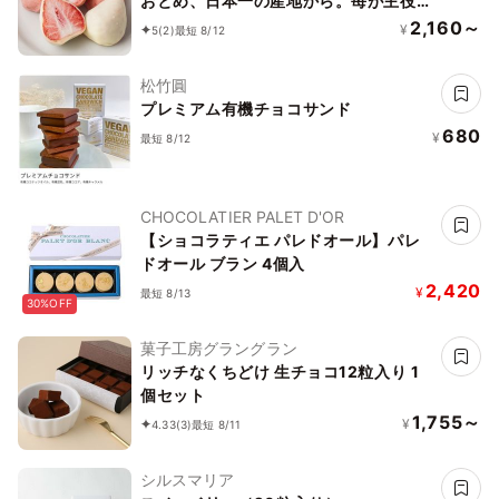
おとめ、日本一の産地から。苺が主役
の美味しいお菓子～お中元・夏ギフト
2,160～
¥
5
(2)
最短 8/12
2026
松竹圓
プレミアム有機チョコサンド
680
¥
最短 8/12
CHOCOLATIER PALET D'OR
【ショコラティエ パレドオール】パレ
ドオール ブラン 4個入
2,420
¥
最短 8/13
30%OFF
菓子工房グラングラン
リッチなくちどけ 生チョコ12粒入り 1
個セット
1,755～
¥
4.33
(3)
最短 8/11
シルスマリア