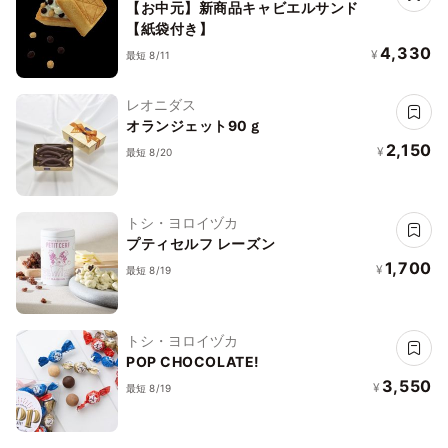
ュエルパフェ
【お中元】新商品キャビエルサンド
【紙袋付き】
4,330
¥
最短 8/11
レオニダス
オランジェット90ｇ
2,150
¥
最短 8/20
トシ・ヨロイヅカ
プティセルフ レーズン
1,700
¥
最短 8/19
トシ・ヨロイヅカ
POP CHOCOLATE!
3,550
¥
最短 8/19