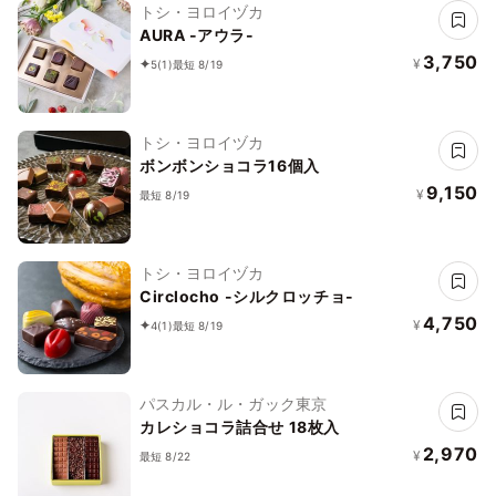
トシ・ヨロイヅカ
AURA -アウラ-
3,750
¥
5
(1)
最短 8/19
トシ・ヨロイヅカ
ボンボンショコラ16個入
9,150
¥
最短 8/19
トシ・ヨロイヅカ
Circlocho -シルクロッチョ-
4,750
¥
4
(1)
最短 8/19
パスカル・ル・ガック東京
カレショコラ詰合せ 18枚入
2,970
¥
最短 8/22