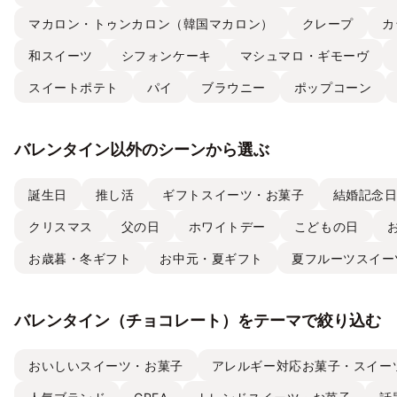
マカロン・トゥンカロン（韓国マカロン）
クレープ
カ
和スイーツ
シフォンケーキ
マシュマロ・ギモーヴ
スイートポテト
パイ
ブラウニー
ポップコーン
バレンタイン以外のシーンから選ぶ
誕生日
推し活
ギフトスイーツ・お菓子
結婚記念
クリスマス
父の日
ホワイトデー
こどもの日
お歳暮・冬ギフト
お中元・夏ギフト
夏フルーツスイー
バレンタイン（チョコレート）をテーマで絞り込む
おいしいスイーツ・お菓子
アレルギー対応お菓子・スイー