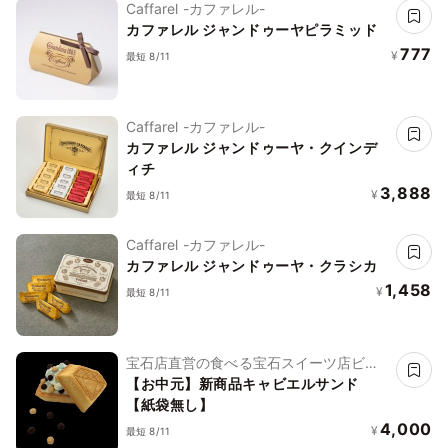
Caffarel -カファレル-
カファレル ジャンドゥーヤピラミッド
777
¥
最短 8/11
Caffarel -カファレル-
カファレル ジャンドゥーヤ・クインデ
ィチ
3,888
¥
最短 8/11
Caffarel -カファレル-
カファレル ジャンドゥーヤ・クラシカ
1,458
¥
最短 8/11
宝石店直営の食べる宝石スイーツ店ビジ
ュエルパフェ
【お中元】新商品キャビエルサンド
【紙袋無し】
4,000
¥
最短 8/11