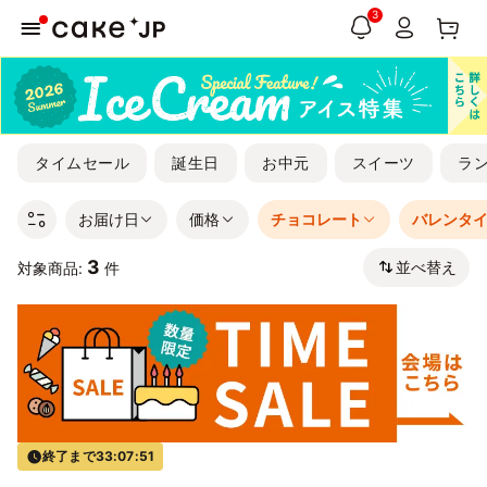
3
タイムセール
誕生日
お中元
スイーツ
ラ
お届け日
価格
チョコレート
バレンタ
3
並べ替え
対象商品:
件
終了まで
33:07:51