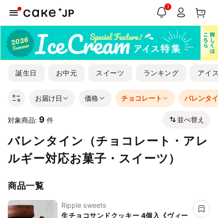
3
誕生日
お中元
スイーツ
ランキング
アイ
お届け日
価格
チョコレート
バレンタ
9
並べ替え
対象商品:
件
バレンタイン（チョコレート・アレ
ルギー対応お菓子・スイーツ）
商品一覧
Ripple sweets
生チョコサンドクッキー 4個入《ヴィー