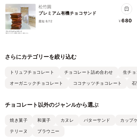
松竹圓
プレミアム有機チョコサンド
680
¥
最短 8/12
さらにカテゴリーを絞り込む
トリュフチョコレート
チョコレート詰め合わせ
生チョ
オーガニックチョコレート
ココナッツチョコレート
石
チョコレート以外のジャンルから選ぶ
焼き菓子
和菓子
カヌレ
バターサンド
カップ
テリーヌ
ブラウニー