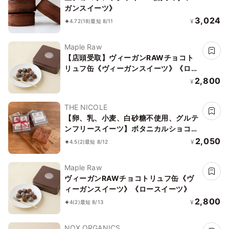
ガンスイーツ》
3,024
¥
4.72
(18)
最短 8/11
Maple Raw
【店頭受取】ヴィーガンRAWチョコト
リュフ缶《ヴィーガンスイーツ》《ロー
スイーツ》
2,800
¥
THE NICOLE
【卵、乳、小麦、白砂糖不使用、グルテ
ンフリースイーツ】ボタニカルショコラ
京豆腐生チョコ 《ヴィーガンスイー
2,050
¥
4.5
(2)
最短 8/12
ツ・ヴィーガンケーキ》《無添加》《ア
レルギー配慮》
Maple Raw
ヴィーガンRAWチョコトリュフ缶《ヴ
ィーガンスイーツ》《ロースイーツ》
2,800
¥
4
(2)
最短 8/13
NOX ORGANICS