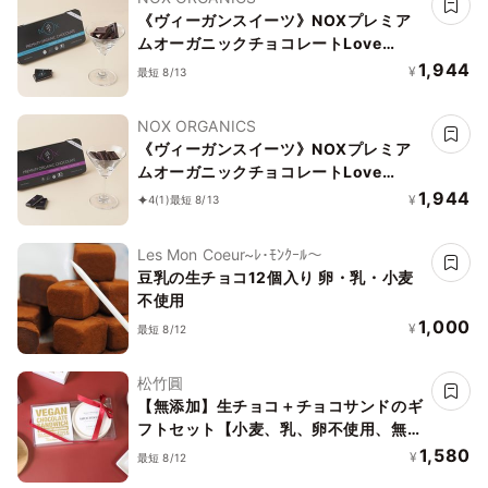
《ヴィーガンスイーツ》NOXプレミア
ムオーガニックチョコレートLove
Editionアーモンド＆チアシード12粒
1,944
¥
最短 8/13
NOX ORGANICS
《ヴィーガンスイーツ》NOXプレミア
ムオーガニックチョコレートLove
Editionクランベリー12粒
1,944
¥
4
(1)
最短 8/13
Les Mon Coeur~ﾚ･ﾓﾝｸｰﾙ〜
豆乳の生チョコ12個入り 卵・乳・小麦
不使用
1,000
¥
最短 8/12
松竹圓
【無添加】生チョコ＋チョコサンドのギ
フトセット【小麦、乳、卵不使用、無添
加、有機】
1,580
¥
最短 8/12