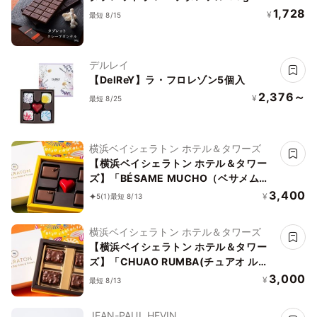
1,728
¥
最短 8/15
デルレイ
【DelReY】ラ・フロレゾン5個入
2,376～
¥
最短 8/25
横浜ベイシェラトン ホテル＆タワーズ
【横浜ベイシェラトン ホテル＆タワー
ズ】「BÉSAME MUCHO（ベサメムー
チョ）」※5ピース
3,400
¥
5
(1)
最短 8/13
横浜ベイシェラトン ホテル＆タワーズ
【横浜ベイシェラトン ホテル＆タワー
ズ】「CHUAO RUMBA(チュアオ ルン
バ)」※4 ピース
3,000
¥
最短 8/13
JEAN-PAUL HEVIN