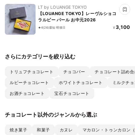
LT by LOUANGE TOKYO
【LOUANGE TOKYO】レーヴルショコ
ラルビー パール お中元2026
3,100
¥
4
(26)
最短 明後日
さらにカテゴリーを絞り込む
トリュフチョコレート
チョコバー
チョコレート詰め合
ルビーチョコレート
ホワイトチョコレート
ミルクチョ
お酒チョコレート
宝石チョコレート
チョコレート以外のジャンルから選ぶ
焼き菓子
和菓子
カヌレ
マカロン・トゥンカロン