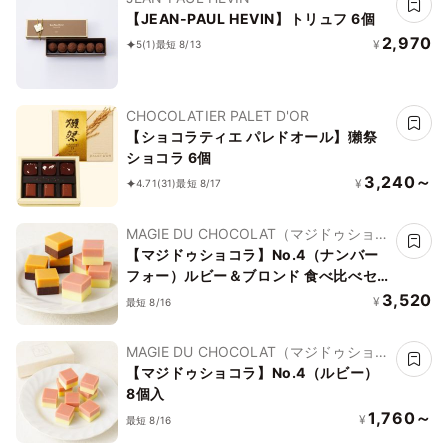
【JEAN-PAUL HEVIN】トリュフ 6個
2,970
¥
5
(1)
最短 8/13
CHOCOLATIER PALET D'OR
【ショコラティエ パレドオール】獺祭
ショコラ 6個
3,240～
¥
4.71
(31)
最短 8/17
MAGIE DU CHOCOLAT（マジドゥショコ
ラ）
【マジドゥショコラ】No.4（ナンバー
フォー）ルビー＆ブロンド 食べ比べセ
ット 16個入
3,520
¥
最短 8/16
MAGIE DU CHOCOLAT（マジドゥショコ
ラ）
【マジドゥショコラ】No.4（ルビー）
8個入
1,760～
¥
最短 8/16