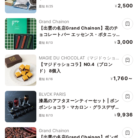
2,500
¥
最短 8/25
Grand Chainon
【出雲の名店Grand Chainon】花のチ
ョコレートバー エッセンス・ボタニッ
ク
3,000
¥
最短 8/13
MAGIE DU CHOCOLAT（マジドゥショコ
ラ）
【マジドゥショコラ】NO.4（ブロン
ド） 8個入
1,760～
¥
最短 8/16
BLVCK PARIS
漆黒のアフタヌーンティーセット | ボン
ボンショコラ・マカロン・グラスデザー
ト
9,936
¥
最短 8/13
Grand Chainon
【出雲の名店Grand Chainon】ボンボ