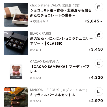
chocolaterie CALVA 北鎌倉 門前
ショコラ6ヶ箱～古都・北鎌倉から贈る
新たなチョコレートの世界～
2,845～
¥
5
(1)
最短 8/16
BLVCK PARIS
黒の宝石 - ボンボンショコラジュエリー
アソート | CLASSIC
3,456
¥
最短 8/13
CACAO SAMPAKA
【CACAO SAMPAKA】フーディベア
レナ
4,320
¥
最短 8/18
MAISON LE ROUX（メゾン・ルルー）
キャラメルバー 3本セット A
2,970
¥
最短 8/15