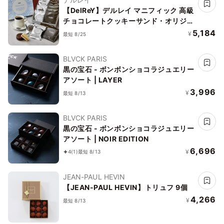
【DelReY】デルレイ マニフィック 高級
チョコレートクッキーサンド・オリジナ
ルコーヒーセット
5,184
¥
最短 8/25
BLVCK PARIS
黒の宝石 - ボンボンショコラジュエリー
アソート | LAYER
3,996
¥
最短 8/13
BLVCK PARIS
黒の宝石 - ボンボンショコラジュエリー
アソート | NOIR EDITION
6,696
¥
4
(1)
最短 8/13
JEAN-PAUL HEVIN
【JEAN-PAUL HEVIN】トリュフ 9個
4,266
¥
最短 8/13