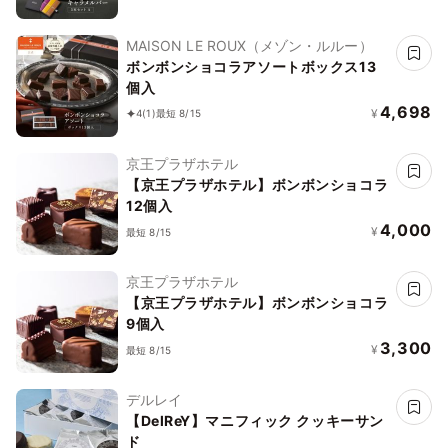
MAISON LE ROUX（メゾン・ルルー）
ボンボンショコラアソートボックス13
個入
4,698
¥
4
(1)
最短 8/15
京王プラザホテル
【京王プラザホテル】ボンボンショコラ
12個入
4,000
¥
最短 8/15
京王プラザホテル
【京王プラザホテル】ボンボンショコラ
9個入
3,300
¥
最短 8/15
デルレイ
【DelReY】マニフィック クッキーサン
ド