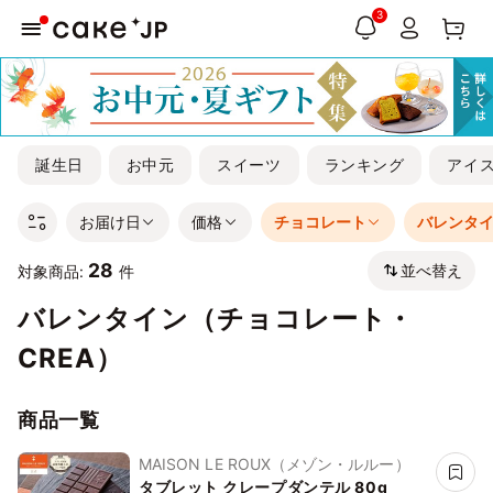
3
誕生日
お中元
スイーツ
ランキング
アイ
お届け日
価格
チョコレート
バレンタ
28
並べ替え
対象商品:
件
バレンタイン（チョコレート・
CREA）
商品一覧
MAISON LE ROUX（メゾン・ルルー）
タブレット クレープダンテル 80g