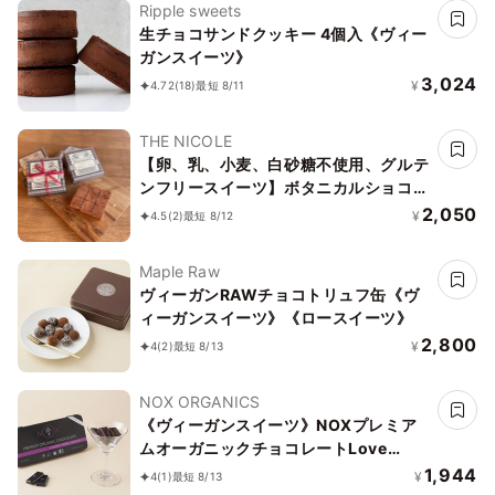
Ripple sweets
生チョコサンドクッキー 4個入《ヴィー
ガンスイーツ》
3,024
¥
4.72
(18)
最短 8/11
THE NICOLE
【卵、乳、小麦、白砂糖不使用、グルテ
ンフリースイーツ】ボタニカルショコラ
京豆腐生チョコ 《ヴィーガンスイー
2,050
¥
4.5
(2)
最短 8/12
ツ・ヴィーガンケーキ》《無添加》《ア
レルギー配慮》
Maple Raw
ヴィーガンRAWチョコトリュフ缶《ヴ
ィーガンスイーツ》《ロースイーツ》
2,800
¥
4
(2)
最短 8/13
NOX ORGANICS
《ヴィーガンスイーツ》NOXプレミア
ムオーガニックチョコレートLove
Editionクランベリー12粒
1,944
¥
4
(1)
最短 8/13