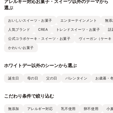
アレルギー対応お菓子・スイーツ以外のテーマから
選ぶ
おいしいスイーツ・お菓子
エンターテインメント
無添
人気ブランド
CREA
トレンドスイーツ・お菓子
話
公式コラボケーキ・スイーツ・お菓子
ヴィーガン（ケーキ
かわいいお菓子
ホワイトデー以外のシーンから選ぶ
誕生日
母の日
父の日
バレンタイン
お歳暮・
こだわり条件で絞り込む
無添加
アレルギー対応
乳不使用
卵不使用
小