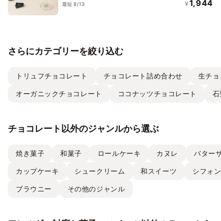
Editionアーモンド＆チアシード12粒
1,944
¥
最短 8/13
さらにカテゴリーを絞り込む
トリュフチョコレート
チョコレート詰め合わせ
生チョ
オーガニックチョコレート
ココナッツチョコレート
石
チョコレート以外のジャンルから選ぶ
焼き菓子
和菓子
ロールケーキ
カヌレ
バター
カップケーキ
シュークリーム
和スイーツ
シフォ
ブラウニー
その他のジャンル