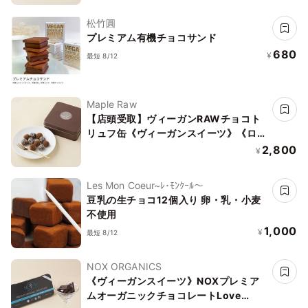
松竹圓
プレミアム有機チョコサンド
680
¥
最短 8/12
Maple Raw
【店頭受取】ヴィーガンRAWチョコト
リュフ缶《ヴィーガンスイーツ》《ロー
スイーツ》
2,800
¥
Les Mon Coeur~ﾚ･ﾓﾝｸｰﾙ〜
豆乳の生チョコ12個入り 卵・乳・小麦
不使用
1,000
¥
最短 8/12
NOX ORGANICS
《ヴィーガンスイーツ》NOXプレミア
ムオーガニックチョコレートLove