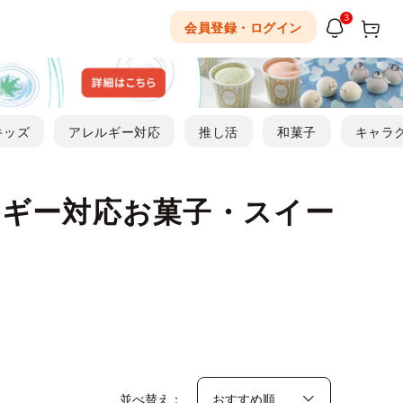
3
会員登録・ログイン
キッズ
アレルギー対応
推し活
和菓子
キャラ
ギー対応お菓子・スイー
並べ替え：