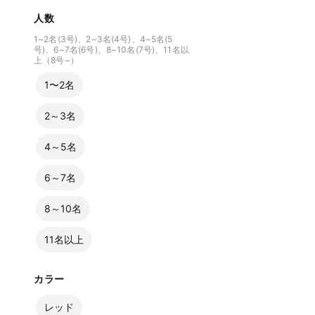
人数
1~2名(3号)、2~3名(4号)、4~5名(5
号)、6~7名(6号)、8~10名(7号)、11名以
上（8号~）
1〜2名
2～3名
4～5名
6～7名
8～10名
11名以上
カラー
レッド