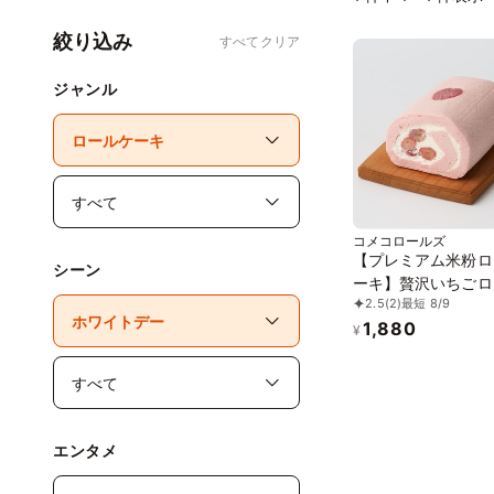
絞り込み
すべてクリア
ジャンル
コメコロールズ
【プレミアム米粉ロ
シーン
ーキ】贅沢いちごロ
2.5
(2)
最短 8/9
グルテンフリー
1,880
¥
エンタメ