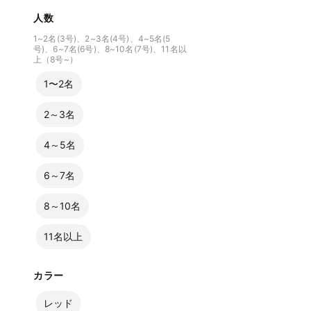
人数
1~2名(3号)、2~3名(4号)、4~5名(5
号)、6~7名(6号)、8~10名(7号)、11名以
上（8号~）
1〜2名
2～3名
4～5名
6～7名
8～10名
11名以上
カラー
レッド