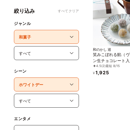
絞り込み
すべてクリア
ジャンル
和のかし 巡
笑みこぼれる餡（ヴ
ン生チョコレート入
4.5
(2)
最短 8/15
玉 4個入り）《ヴ
シーン
1,925
スイーツ》
¥
エンタメ