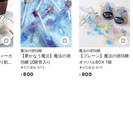
魔法の琥珀糖
魔法の琥珀糖
ィーガ
【夢かなう魔法】魔法の琥
【プレーン】魔法の琥珀糖
り餡子
珀糖 試験管入り
オーバルBOX 1個
5
(1)
最短 8/15
5
(1)
最短 8/15
ィーガン
800
900
¥
¥