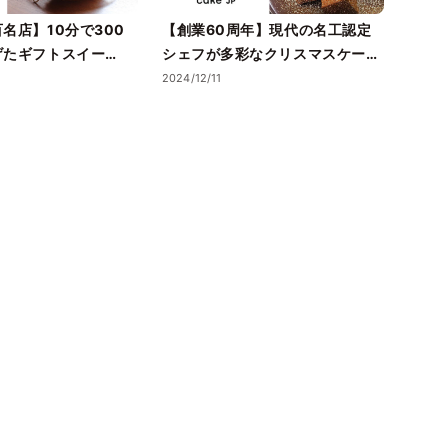
名店】10分で300
【創業60周年】現代の名工認定
【今
げたギフトスイー
シェフが多彩なクリスマスケー
シー
広尾の人気フレンチレ
キ・ギフトスイーツを手掛ける
きた
2024/12/11
2024/1
レストランマノワ」の
「神戸洋藝菓子ボックサン」を
をCa
ケーキをCake.jpに
Cake.jpにて取り扱い開始
開始