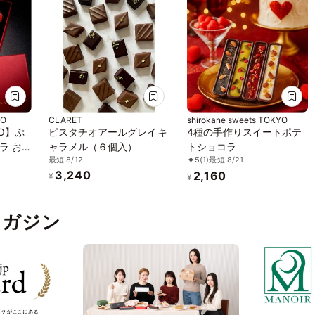
YO
CLARET
shirokane sweets TOKYO
YO】ぷ
ピスタチオアールグレイキ
4種の手作りスイートポテ
ラ お
ャラメル（６個入）
トショコラ
最短 8/12
5
(1)
最短 8/21
3,240
2,160
¥
¥
pマガジン