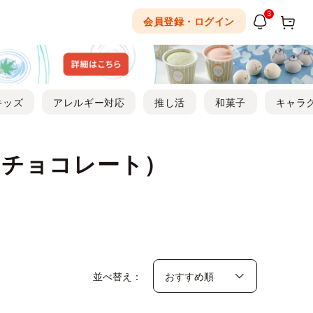
3
会員登録・ログイン
キッズ
アレルギー対応
推し活
和菓子
キャラ
オチョコレート）
並べ替え：