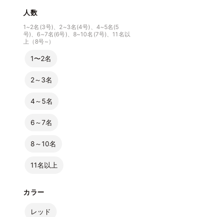
人数
1~2名(3号)、2~3名(4号)、4~5名(5
号)、6~7名(6号)、8~10名(7号)、11名以
上（8号~）
1〜2名
2～3名
4～5名
6～7名
8～10名
11名以上
カラー
レッド