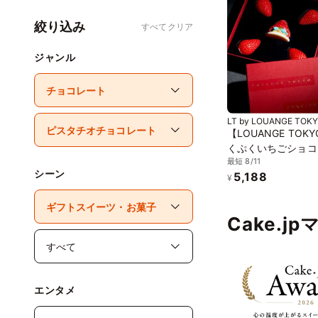
絞り込み
すべてクリア
ジャンル
LT by LOUANGE TOK
【LOUANGE TOK
くぷくいちごショコ
最短 8/11
中元2026
シーン
5,188
¥
Cake.j
エンタメ