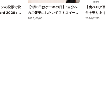
ァンの投票で決
【1月6日はケーキの日】“自分へ
【食べログ百
ard 2026」受
のご褒美にしたいギフトスイー
台を売り上
の温度が上がる
ツ・ケーキ”5選を、Cake.jpでお
ツ！？東京
2025/01/06
2024/12/13
フトスイーツの
取り寄せ
ストラン「
バスクチーズ
て取り扱い