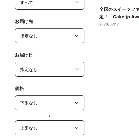
全国のスイーツフ
定！「Cake.jp Aw
お届け先
賞店舗を発表― 心
2026/02/12
誕生日ケーキ・ギ
名店が集結 ―
お届け日
価格
〜