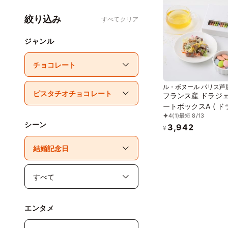
絞り込み
すべてクリア
ジャンル
ル・ボヌール パリス芦
フランス産 ドラジェ
ートボックスA ( 
4
(1)
最短 8/13
＋ キャラメル8粒 )
シーン
3,942
¥
エンタメ