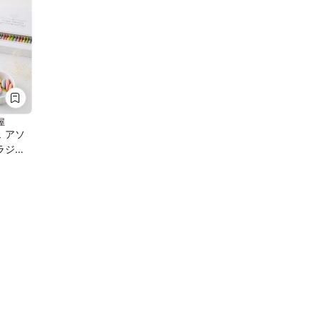
屋
 アソ
ドラジェ