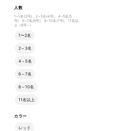
人数
1~2名(3号)、2~3名(4号)、4~5名(5
号)、6~7名(6号)、8~10名(7号)、11名以
上（8号~）
1〜2名
2～3名
4～5名
6～7名
8～10名
11名以上
カラー
レッド