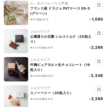
ル・ボヌール パリス芦屋
フランス産 ドラジェ PETケース SS-5
(グリーン)
1,080
¥
5
(2)
最短 8/13
シルスマリア
公園通りの石畳 シルスミルク（20粒入
り）
2,268
¥
4.71
(52)
最短 8/14
シルスマリア
竹鶴ピュアモルト生チョコレート（16
粒入り）
3,348
¥
4.64
(22)
最短 8/14
シルスマリア
スノーベリー（20粒入り）
2,268
¥
4.42
(19)
最短 8/14