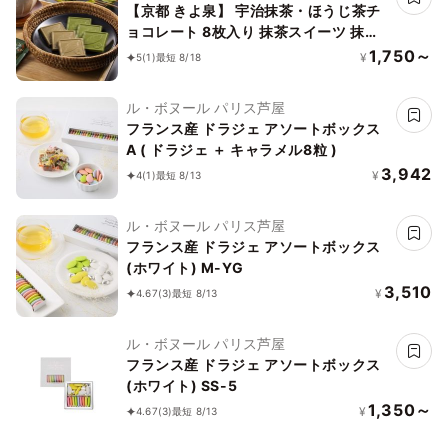
【京都 きよ泉】 宇治抹茶・ほうじ茶チ
ョコレート 8枚入り 抹茶スイーツ 抹茶
チョコ ギフト プレゼント お中元2026
1,750～
¥
5
(1)
最短 8/18
ル・ボヌール パリス芦屋
フランス産 ドラジェ アソートボックス
A ( ドラジェ ＋ キャラメル8粒 )
3,942
¥
4
(1)
最短 8/13
ル・ボヌール パリス芦屋
フランス産 ドラジェ アソートボックス
(ホワイト) M-YG
3,510
¥
4.67
(3)
最短 8/13
ル・ボヌール パリス芦屋
フランス産 ドラジェ アソートボックス
(ホワイト) SS-5
1,350～
¥
4.67
(3)
最短 8/13