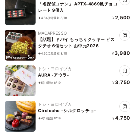
「名探偵コナン」 APTX-4869風チョコ
レート 9個入
2,500
¥
4.84
(19)
最短 8/18
MACAPRESSO
【話題】ドバイ もっちりクッキー ピス
タチオ 6個セット お中元2026
3,980
¥
4.62
(21)
最短 8/18
トシ・ヨロイヅカ
AURA -アウラ-
3,750
¥
5
(1)
最短 8/19
トシ・ヨロイヅカ
Circlocho -シルクロッチョ-
4,750
¥
4
(1)
最短 8/19