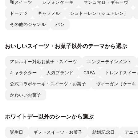
和スイーツ
シフォンケーキ
マシュマロ・ギモーヴ
ドーナツ
キャラメル
シュトーレン（シュトレン）
その他のジャンル
パン
おいしいスイーツ・お菓子以外のテーマから選ぶ
アレルギー対応お菓子・スイーツ
エンターテインメント
キャラクター
人気ブランド
CREA
トレンドスイー
公式コラボケーキ・スイーツ・お菓子
ヴィーガン（ケーキ
かわいいお菓子
ホワイトデー以外のシーンから選ぶ
誕生日
ギフトスイーツ・お菓子
結婚記念日
アニ