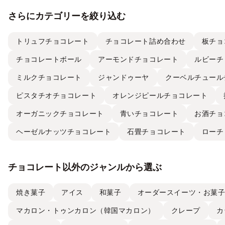
さらにカテゴリーを絞り込む
トリュフチョコレート
チョコレート詰め合わせ
板チョ
チョコレートボール
アーモンドチョコレート
ルビーチ
ミルクチョコレート
ジャンドゥーヤ
クーベルチュール
ピスタチオチョコレート
オレンジピールチョコレート
オーガニックチョコレート
青いチョコレート
お酒チョ
ヘーゼルナッツチョコレート
石畳チョコレート
ローチ
チョコレート以外のジャンルから選ぶ
焼き菓子
アイス
和菓子
オーダースイーツ・お菓
マカロン・トゥンカロン（韓国マカロン）
クレープ
カ