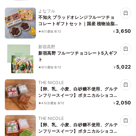
よなフル
不知火 ブラッドオレンジフルーツチョ
コレートギフトセット｜国産 植物油脂
不使用カカオ60％ダークチョコレート
3,650
¥
4
(1)
最短 8/12
御中元 御歳暮 クリスマス ホワイトデー
新宿高野
新宿高野 フルーツチョコレート5入ギフ
ト
5,022
¥
5
(1)
最短 8/12
THE NICOLE
【卵、乳、小麦、白砂糖不使用、グルテ
ンフリースイーツ】ボタニカルショコラ
京豆腐生チョコ 《ヴィーガンスイー
2,050
¥
4.5
(2)
最短 8/12
ツ・ヴィーガンケーキ》《無添加》《ア
レルギー配慮》
THE NICOLE
【卵、乳、小麦、白砂糖不使用、グルテ
ンフリースイーツ】ボタニカルショコラ