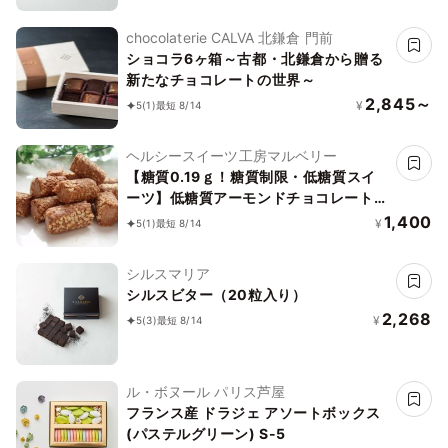
chocolaterie CALVA 北鎌倉 門前
ショコラ6ヶ箱～古都・北鎌倉から贈る
新たなチョコレートの世界～
2,845～
¥
5
(1)
最短 8/14
ヘルシースイーツ工房マルベリー
【糖質0.19ｇ！糖質制限・低糖質スイ
ーツ】低糖質アーモンドチョコレート
15粒入
1,400
¥
5
(1)
最短 8/14
シルスマリア
シルスビター（20粒入り）
2,268
¥
5
(3)
最短 8/14
ル・ボヌール パリス芦屋
フランス産 ドラジェ アソートボックス
(パステルグリーン) S-5