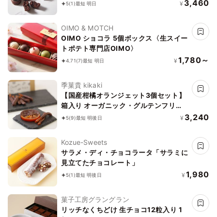
ージュを味わう～ パレット フォンダン
3,460
¥
5
(1)
最短 明日
ショコラ 3個入り お中元2026
OIMO & MOTCH
OIMO ショコラ 5個ボックス〈生スイー
トポテト専門店OIMO〉
1,780～
¥
4.71
(7)
最短 明日
季菓貴 kikaki
【国産柑橘オランジェット3個セット】
箱入り オーガニック・グルテンフリ
ー・添加物不使用・動物性食品不使用
3,240
¥
5
(9)
最短 明後日
Kozue-Sweets
サラメ・ディ・チョコラータ「サラミに
見立てたチョコレート」
1,980
¥
5
(1)
最短 明後日
菓子工房グラングラン
リッチなくちどけ 生チョコ12粒入り 1