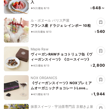
入
648～
¥
5
(2)
最短 8/13
ル・ボヌール パリス芦屋
フランス産 ドラジェ レインボー 10粒
540
¥
4.8
(5)
最短 8/13
Maple Raw
ヴィーガンRAWチョコトリュフ缶《ヴ
ィーガンスイーツ》《ロースイーツ》
2,800
¥
4
(2)
最短 8/13
NOX ORGANICS
《ヴィーガンスイーツ》NOXプレミア
ムオーガニックチョコレートLove
Editionクランベリー12粒
1,944
¥
4
(1)
最短 8/13
抹茶スイーツ・宇治茶専門店 京都きよ泉