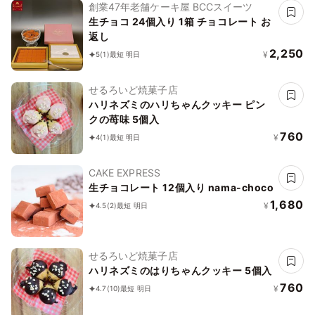
創業47年老舗ケーキ屋 BCCスイーツ
生チョコ 24個入り 1箱 チョコレート お
返し
2,250
¥
5
(1)
最短 明日
せるろいど焼菓子店
ハリネズミのハリちゃんクッキー ピン
クの苺味 5個入
760
¥
4
(1)
最短 明日
CAKE EXPRESS
生チョコレート 12個入り nama-choco
1,680
¥
4.5
(2)
最短 明日
せるろいど焼菓子店
ハリネズミのはりちゃんクッキー 5個入
760
¥
4.7
(10)
最短 明日