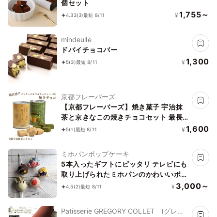
個セット
1,755～
¥
4.33
(3)
最短 8/11
mindeulle
ドバイチョコバー
1,300
¥
5
(3)
最短 8/11
京都フレーバーズ
【京都フレーバーズ】焼き菓子 宇治抹
茶と京きなこの焼きチョコセット 最長
５年保存 誕生日プレゼント 贈り物 お中
1,600
¥
5
(1)
最短 8/11
元2026
ミホパンポップケーキ
5本入ったギフトにピッタリ テレビにも
取り上げられたミホパンのかわいいポッ
プケーキセット
3,000～
¥
4.5
(2)
最短 8/11
Patisserie GREGORY COLLET (グレゴ