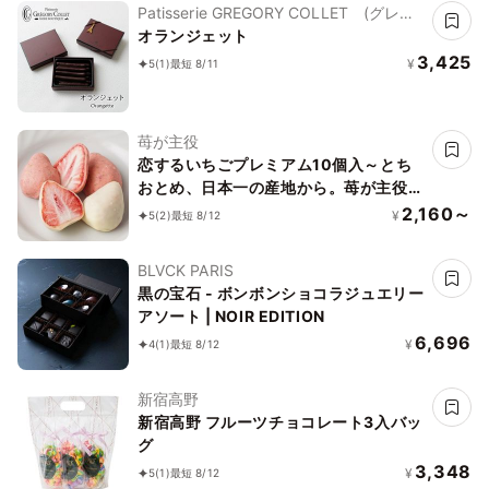
Patisserie GREGORY COLLET (グレゴ
リー・コレ)
オランジェット
3,425
¥
5
(1)
最短 8/11
苺が主役
恋するいちごプレミアム10個入～とち
おとめ、日本一の産地から。苺が主役
の美味しいお菓子～お中元・夏ギフト
2,160～
¥
5
(2)
最短 8/12
2026
BLVCK PARIS
黒の宝石 - ボンボンショコラジュエリー
アソート | NOIR EDITION
6,696
¥
4
(1)
最短 8/12
新宿高野
新宿高野 フルーツチョコレート3入バッ
グ
3,348
¥
5
(1)
最短 8/12