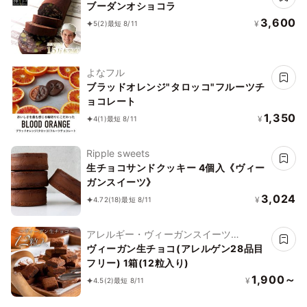
リー・コレ)
ブーダンオショコラ
3,600
¥
5
(2)
最短 8/11
よなフル
ブラッドオレンジ"タロッコ"フルーツチ
ョコレート
1,350
¥
4
(1)
最短 8/11
Ripple sweets
生チョコサンドクッキー 4個入《ヴィー
ガンスイーツ》
3,024
¥
4.72
(18)
最短 8/11
アレルギー・ヴィーガンスイーツ
L'AURA(ローラ)
ヴィーガン生チョコ(アレルゲン28品目
フリー) 1箱(12粒入り)
1,900～
¥
4.5
(2)
最短 8/11