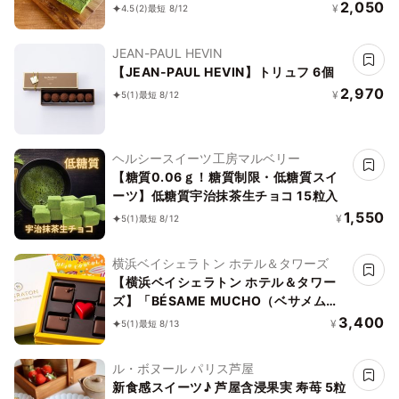
生チョコ 京抹茶 〜京豆腐を使用したシ
2,050
¥
4.5
(2)
最短 8/12
ョコラ《ヴィーガンスイーツ・ヴィーガ
ンケーキ》《無添加》《アレルギー配
JEAN-PAUL HEVIN
慮》
【JEAN-PAUL HEVIN】トリュフ 6個
2,970
¥
5
(1)
最短 8/12
ヘルシースイーツ工房マルベリー
【糖質0.06ｇ！糖質制限・低糖質スイ
ーツ】低糖質宇治抹茶生チョコ 15粒入
1,550
¥
5
(1)
最短 8/12
横浜ベイシェラトン ホテル＆タワーズ
【横浜ベイシェラトン ホテル＆タワー
ズ】「BÉSAME MUCHO（ベサメムー
チョ）」※5ピース
3,400
¥
5
(1)
最短 8/13
ル・ボヌール パリス芦屋
新食感スイーツ♪ 芦屋含浸果実 寿苺 5粒