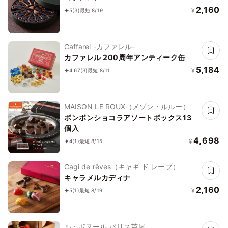
2,160
¥
5
(3)
最短 8/19
Caffarel -カファレル-
カファレル 200周年アンティーク缶
5,184
¥
4.67
(3)
最短 8/11
MAISON LE ROUX（メゾン・ルルー）
ボンボンショコラアソートボックス13
個入
4,698
¥
4
(1)
最短 8/15
Cagi de rêves（キャギ ド レーブ）
キャラメルカディナ
2,160
¥
5
(1)
最短 8/19
ル・ボヌール パリス芦屋