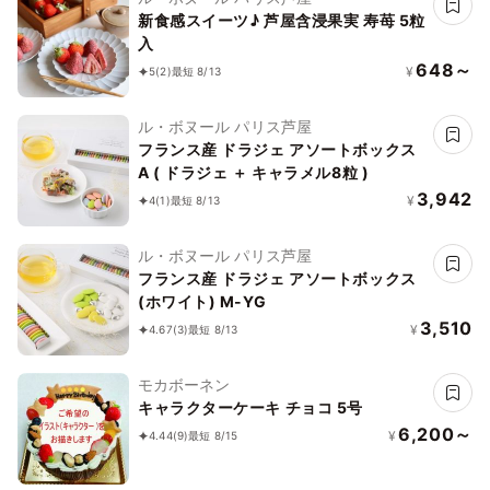
新食感スイーツ♪ 芦屋含浸果実 寿苺 5粒
入
648～
¥
5
(2)
最短 8/13
ル・ボヌール パリス芦屋
フランス産 ドラジェ アソートボックス
A ( ドラジェ ＋ キャラメル8粒 )
3,942
¥
4
(1)
最短 8/13
ル・ボヌール パリス芦屋
フランス産 ドラジェ アソートボックス
(ホワイト) M-YG
3,510
¥
4.67
(3)
最短 8/13
モカボーネン
キャラクターケーキ チョコ 5号
6,200～
¥
4.44
(9)
最短 8/15