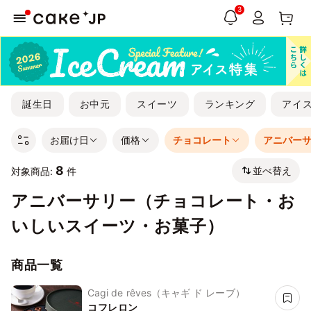
3
誕生日
お中元
スイーツ
ランキング
アイ
お届け日
価格
チョコレート
アニバー
8
並べ替え
対象商品:
件
アニバーサリー（チョコレート・お
いしいスイーツ・お菓子）
商品一覧
Cagi de rêves（キャギ ド レーブ）
コフレロン