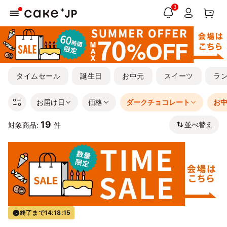
3
タイムセール
誕生日
お中元
スイーツ
ラ
お届け日
価格
ダークチョコレート
お
19
並べ替え
対象商品:
件
終了まで
14:18:15