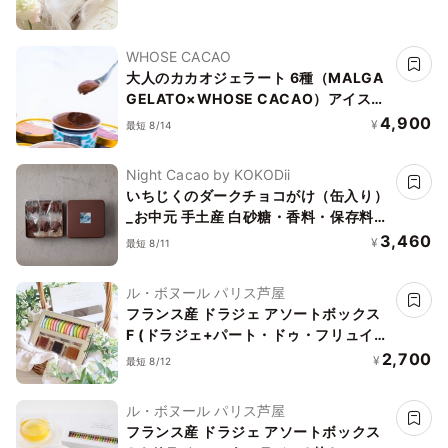
WHOSE CACAO
大人のカカオジェラート 6種（MALGA
GELATO×WHOSE CACAO）アイス
2026
4,900
¥
最短 8/14
Night Cacao by KOKODii
いちじくのダークチョコがけ（缶入り）
_お中元 手土産 白砂糖・香料・保存料不
使用
3,460
¥
最短 8/11
ル・ボヌール パリス芦屋
フランス産 ドラジェ アソートボックス
F (ドラジェ+パート・ドゥ・フリュイ3
粒)
2,700
¥
最短 8/12
ル・ボヌール パリス芦屋
フランス産 ドラジェ アソートボックス