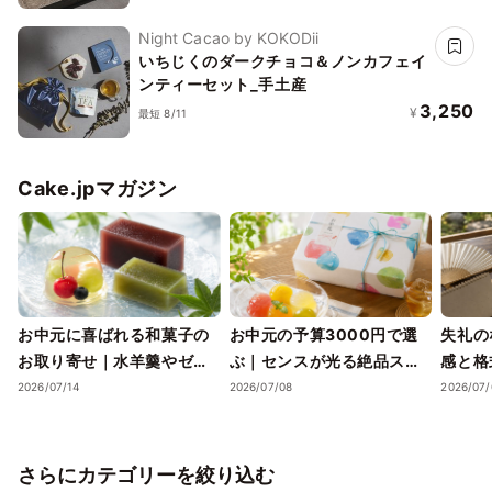
贅沢な生チョコレート_
Night Cacao by KOKODii
いちじくのダークチョコ＆ノンカフェイ
ンティーセット_手土産
3,250
¥
最短 8/11
Cake.jpマガジン
お中元に喜ばれる和菓子の
お中元の予算3000円で選
失礼の
お取り寄せ｜水羊羹やゼリ
ぶ｜センスが光る絶品スイ
感と格
ーで涼を届ける夏ギフト
ーツギフトと失敗しない選
ツギフ
2026/07/14
2026/07/08
2026/07/
び方
さらにカテゴリーを絞り込む