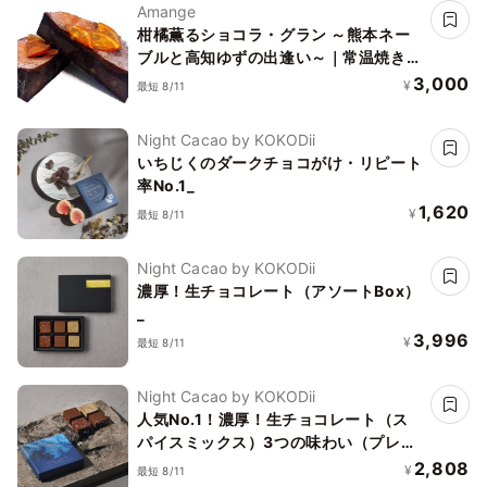
Amange
柑橘薫るショコラ・グラン ～熊本ネー
ブルと高知ゆずの出逢い～｜常温焼き菓
子
3,000
¥
最短 8/11
Night Cacao by KOKODii
いちじくのダークチョコがけ・リピート
率No.1_
1,620
¥
最短 8/11
Night Cacao by KOKODii
濃厚！生チョコレート（アソートBox）
_
3,996
¥
最短 8/11
Night Cacao by KOKODii
人気No.1！濃厚！生チョコレート（ス
パイスミックス）3つの味わい（プレー
ン/ジンジャー/チリ）をすべて楽しめる
2,808
¥
最短 8/11