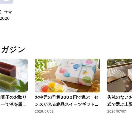
】サマ
026
pマガジン
和菓子のお取り
お中元の予算3000円で選ぶ｜セ
失礼のない
リーで涼を届け
ンスが光る絶品スイーツギフトと
式で選ぶ上
失敗しない選び方
2026/07/08
2026/07/07