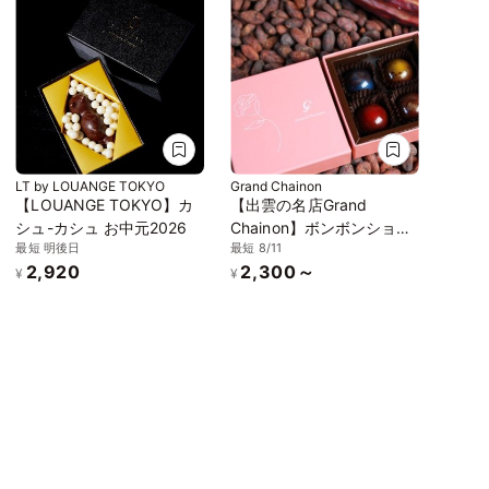
LT by LOUANGE TOKYO
Grand Chainon
【LOUANGE TOKYO】カ
【出雲の名店Grand
シュ-カシュ お中元2026
Chainon】ボンボンショコ
最短 明後日
最短 8/11
ラ4個セレクト
2,920
2,300～
¥
¥