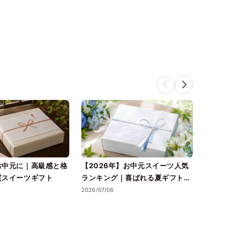
お中元に｜高級感と格
【2026年】お中元スイーツ人気
送料
質スイーツギフト
ランキング｜喜ばれる夏ギフトの
元に
選び方も紹介
ガイ
2026/07/06
2026/0