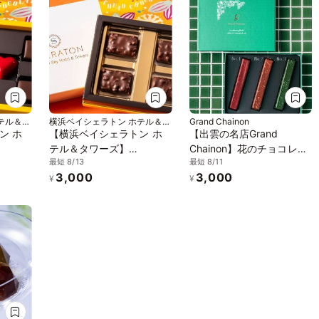
テル＆タ
横浜ベイシェラトン ホテル＆タ
Grand Chainon
ワーズ
ン ホ
【横浜ベイシェラトン ホ
【出雲の名店Grand
テル＆タワーズ】
Chainon】花のチョコレー
最短 8/13
最短 8/11
O（ベサ
「CHUAO RUMBA(チュア
トバー エッセンス・ボタ
3,000
3,000
ピース
オ ルンバ)」※4 ピース
ニック
¥
¥