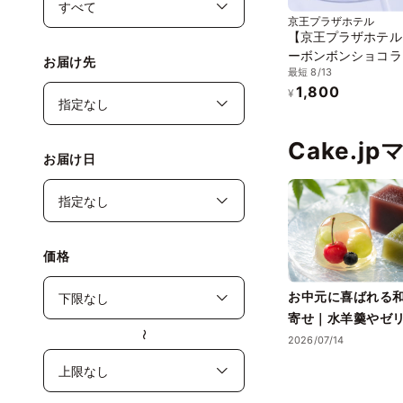
京王プラザホテル
【京王プラザホテル
ーボンボンショコラ2
お届け先
最短 8/13
1,800
¥
Cake.j
お届け日
価格
お中元に喜ばれる
寄せ｜水羊羹やゼ
〜
る夏ギフト
2026/07/14