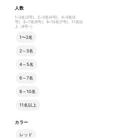
人数
1~2名(3号)、2~3名(4号)、4~5名(5
号)、6~7名(6号)、8~10名(7号)、11名以
上（8号~）
1〜2名
2～3名
4～5名
6～7名
8～10名
11名以上
カラー
レッド