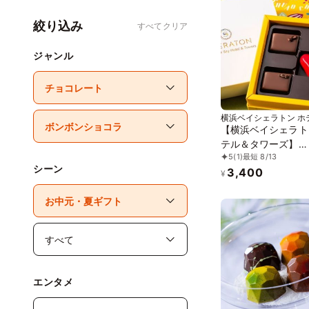
絞り込み
すべてクリア
ジャンル
横浜ベイシェラトン ホ
ワーズ
【横浜ベイシェラト
テル＆タワーズ】
5
(1)
最短 8/13
「BÉSAME MUCH
シーン
3,400
メムーチョ）」※5
¥
エンタメ