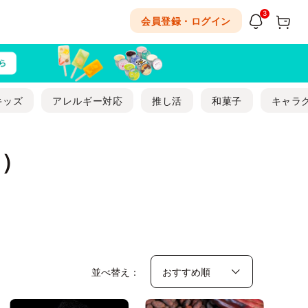
3
会員登録・ログイン
キッズ
アレルギー対応
推し活
和菓子
キャラ
ラ）
並べ替え：