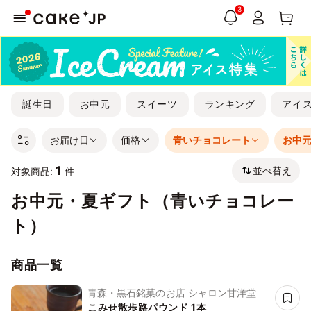
3
誕生日
お中元
スイーツ
ランキング
アイ
お届け日
価格
青いチョコレート
お中
1
並べ替え
対象商品:
件
お中元・夏ギフト（青いチョコレー
ト）
商品一覧
青森・黒石銘菓のお店 シャロン甘洋堂
こみせ散歩路パウンド 1本