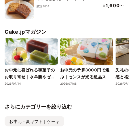
1,600～
¥
最短 8/14
Cake.jpマガジン
お中元に喜ばれる和菓子の
お中元の予算3000円で選
失礼の
お取り寄せ｜水羊羹やゼリ
ぶ｜センスが光る絶品スイ
感と格
ーで涼を届ける夏ギフト
ーツギフトと失敗しない選
ツギフ
2026/07/14
2026/07/08
2026/07/
び方
さらにカテゴリーを絞り込む
お中元・夏ギフト｜ケーキ