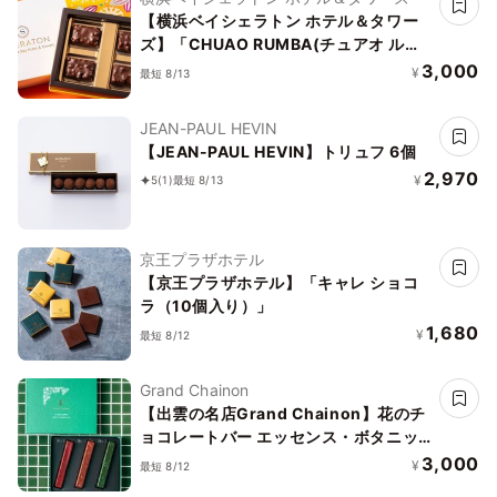
【横浜ベイシェラトン ホテル＆タワー
ズ】「CHUAO RUMBA(チュアオ ルン
バ)」※4 ピース
3,000
¥
最短 8/13
JEAN-PAUL HEVIN
【JEAN-PAUL HEVIN】トリュフ 6個
2,970
¥
5
(1)
最短 8/13
京王プラザホテル
【京王プラザホテル】「キャレ ショコ
ラ（10個入り）」
1,680
¥
最短 8/12
Grand Chainon
【出雲の名店Grand Chainon】花のチ
ョコレートバー エッセンス・ボタニッ
ク
3,000
¥
最短 8/12