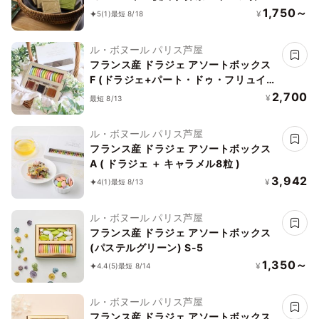
チョコ ギフト プレゼント お中元2026
1,750～
¥
5
(1)
最短 8/18
ル・ボヌール パリス芦屋
フランス産 ドラジェ アソートボックス
F (ドラジェ+パート・ドゥ・フリュイ3
粒)
2,700
¥
最短 8/13
ル・ボヌール パリス芦屋
フランス産 ドラジェ アソートボックス
A ( ドラジェ ＋ キャラメル8粒 )
3,942
¥
4
(1)
最短 8/13
ル・ボヌール パリス芦屋
フランス産 ドラジェ アソートボックス
(パステルグリーン) S-5
1,350～
¥
4.4
(5)
最短 8/14
ル・ボヌール パリス芦屋
フランス産 ドラジェ アソートボックス