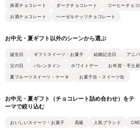
抹茶チョコレート
ダークチョコレート
コーヒーチョコ
お酒チョコレート
ヘーゼルナッツチョコレート
お中元・夏ギフト以外のシーンから選ぶ
誕生日
ギフトスイーツ・お菓子
結婚記念日
アニ
父の日
バレンタイン
ホワイトデー
お年賀・手土
夏フルーツスイーツ・ケーキ
お菓子缶・スイーツ缶
お中元・夏ギフト（チョコレート詰め合わせ）をテ
ーマで絞り込む
おいしいスイーツ・お菓子
高級
人気ブランド
CRE