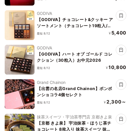
GODIVA
【GODIVA】チョコレート&クッキー ア
ソートメント（チョコレート19粒入/ク
ッキー8枚入）お中元2026
5,400
¥
最短 8/12
GODIVA
【GODIVA】ハート オブ ゴールド コレ
クション（30粒入）お中元2026
10,800
¥
最短 8/12
Grand Chainon
【出雲の名店Grand Chainon】ボンボ
ンショコラ4個セレクト
2,300～
¥
最短 8/12
抹茶スイーツ・宇治茶専門店 京都きよ泉
【京都 きよ泉】 宇治抹茶・ほうじ茶チ
ョコレート 8枚入り 抹茶スイーツ 抹茶