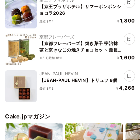
【京王プラザホテル】サマーボンボンシ
ョコラ2026
1,800
¥
最短 8/14
京都フレーバーズ
【京都フレーバーズ】焼き菓子 宇治抹
茶と京きなこの焼きチョコセット 最長
５年保存 誕生日プレゼント 贈り物 お中
1,600
¥
5
(1)
最短 8/11
元2026
JEAN-PAUL HEVIN
【JEAN-PAUL HEVIN】トリュフ 9個
4,266
¥
最短 8/13
Cake.jpマガジン