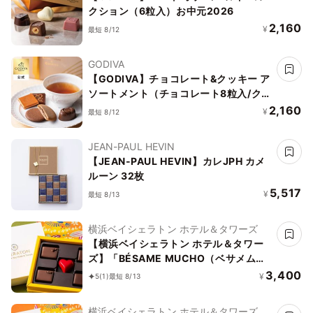
クション（6粒入）お中元2026
2,160
¥
最短 8/12
GODIVA
【GODIVA】チョコレート&クッキー ア
ソートメント（チョコレート8粒入/クッ
キー4枚入）お中元2026
2,160
¥
最短 8/12
JEAN-PAUL HEVIN
【JEAN-PAUL HEVIN】カレJPH カメ
ルーン 32枚
5,517
¥
最短 8/13
横浜ベイシェラトン ホテル＆タワーズ
【横浜ベイシェラトン ホテル＆タワー
ズ】「BÉSAME MUCHO（ベサメムー
チョ）」※5ピース
3,400
¥
5
(1)
最短 8/13
横浜ベイシェラトン ホテル＆タワーズ