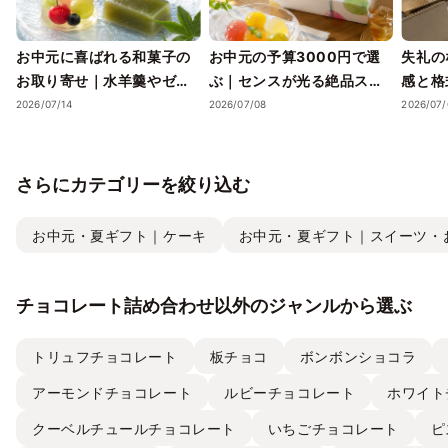
お中元に喜ばれる和菓子の
お中元の予算3000円で選
失礼の
お取り寄せ｜水羊羹やゼリ
ぶ｜センスが光る絶品スイ
感と格
ーで涼を届ける夏ギフト
ーツギフトと失敗しない選
ツギフ
2026/07/14
2026/07/08
2026/07/
び方
さらにカテゴリーを絞り込む
お中元・夏ギフト｜ケーキ
お中元・夏ギフト｜スイーツ・
チョコレート詰め合わせ以外のジャンルから選ぶ
トリュフチョコレート
板チョコ
ボンボンショコラ
アーモンドチョコレート
ルビーチョコレート
ホワイト
クーベルチュールチョコレート
いちごチョコレート
ピ