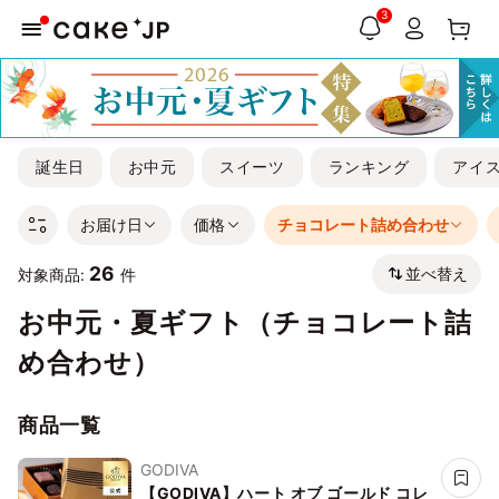
3
誕生日
お中元
スイーツ
ランキング
アイ
お届け日
価格
チョコレート詰め合わせ
26
並べ替え
対象商品:
件
お中元・夏ギフト（チョコレート詰
め合わせ）
商品一覧
GODIVA
【GODIVA】ハート オブ ゴールド コレ