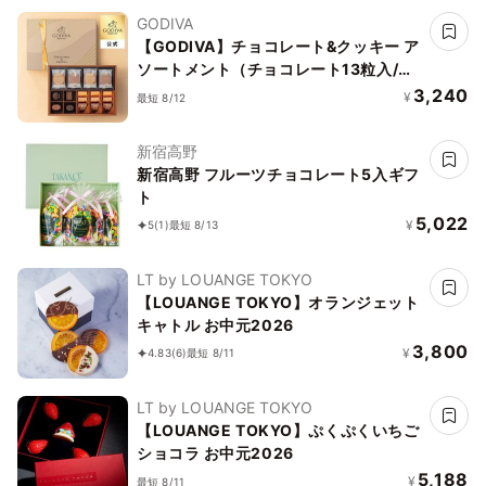
GODIVA
【GODIVA】チョコレート&クッキー ア
ソートメント（チョコレート13粒入/ク
ッキー8枚入）お中元2026
3,240
¥
最短 8/12
新宿高野
新宿高野 フルーツチョコレート5入ギフ
ト
5,022
¥
5
(1)
最短 8/13
LT by LOUANGE TOKYO
【LOUANGE TOKYO】オランジェット
キャトル お中元2026
3,800
¥
4.83
(6)
最短 8/11
LT by LOUANGE TOKYO
【LOUANGE TOKYO】ぷくぷくいちご
ショコラ お中元2026
5,188
¥
最短 8/11