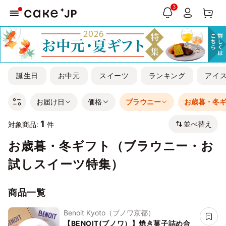
3
誕生日
お中元
スイーツ
ランキング
アイ
お届け日
価格
ブラウニー
お歳暮・冬
1
並べ替え
対象商品:
件
お歳暮・冬ギフト（ブラウニー・お
試しスイーツ特集）
商品一覧
Benoit Kyoto（ブノワ京都）
【BENOIT(ブノワ）】焼き菓子詰め合