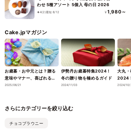
わせ 5種アソート 5個入 母の日 2026
1,980～
¥
4
(2)
最短 8/12
Cake.jpマガジン
お歳暮・お中元とは？贈る
伊勢丹お歳暮特集2024！
大丸・
意味やマナー、喜ばれるギ
冬の贈り物を極めるガイド
202
フトのポイントまで徹底解
ェック
2025/06/21
2024/11/03
2024/10/
説！
さらにカテゴリーを絞り込む
チョコブラウニー