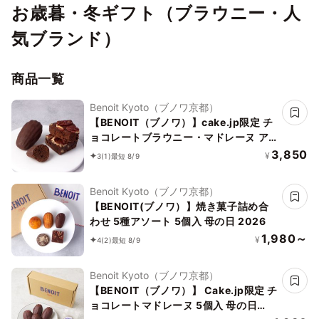
お歳暮・冬ギフト（ブラウニー・人
気ブランド）
商品一覧
Benoit Kyoto（ブノワ京都）
【BENOIT（ブノワ）】cake.jp限定 チ
ョコレートブラウニー・マドレーヌ ア
ソート 10個入
3,850
¥
3
(1)
最短 8/9
Benoit Kyoto（ブノワ京都）
【BENOIT(ブノワ）】焼き菓子詰め合
わせ 5種アソート 5個入 母の日 2026
1,980～
¥
4
(2)
最短 8/9
Benoit Kyoto（ブノワ京都）
【BENOIT（ブノワ）】 Cake.jp限定 チ
ョコレートマドレーヌ 5個入 母の日