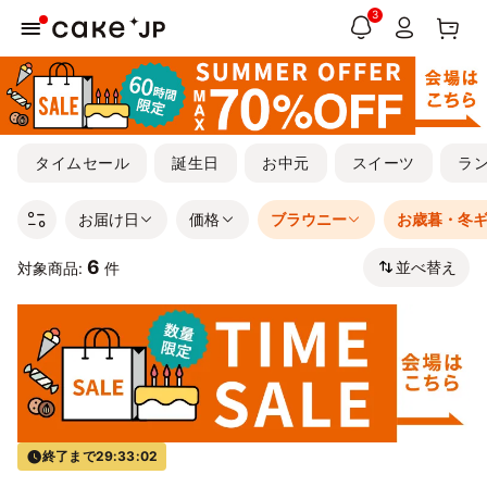
3
タイムセール
誕生日
お中元
スイーツ
ラ
お届け日
価格
ブラウニー
お歳暮・冬
6
並べ替え
対象商品:
件
終了まで
29:33:02