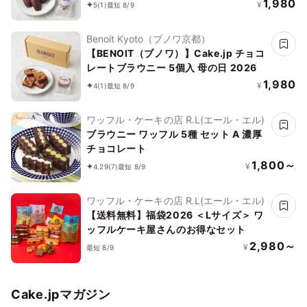
2026
1,980
¥
5
(1)
最短 8/9
Benoit Kyoto（ブノワ京都）
【BENOIT（ブノワ）】Cake.jp チョコ
レートブラウニー 5個入 母の日 2026
1,980
¥
4
(1)
最短 8/9
ワッフル・ケーキの店 R.L(エール・エル)
ブラウニー ワッフル 5種 セット A 濃厚
チョコレート
1,800～
¥
4.29
(7)
最短 8/9
ワッフル・ケーキの店 R.L(エール・エル)
【送料無料】福袋2026 ＜Lサイズ＞ ワ
ッフルケーキ屋さんのお得なセット
2,980～
¥
最短 8/9
Cake.jpマガジン