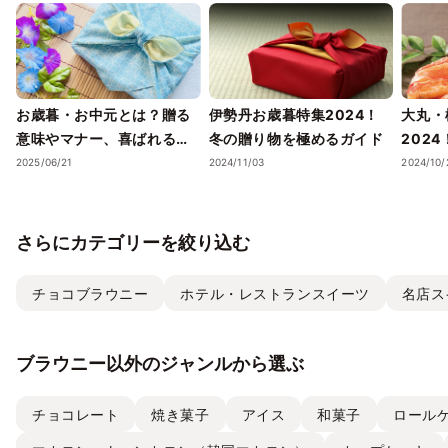
お歳暮・お中元とは？贈る
伊勢丹お歳暮特集2024！
大丸・
意味やマナー、喜ばれるギ
冬の贈り物を極めるガイド
202
フトのポイントまで徹底解
ェック
2025/06/21
2024/11/03
2024/10/
説！
さらにカテゴリーを絞り込む
チョコブラウニー
ホテル・レストランスイーツ
名店ス
ブラウニー以外のジャンルから選ぶ
チョコレート
焼き菓子
アイス
和菓子
ロール