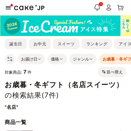
3
誕生日
お中元
スイーツ
ランキング
アイ
お届け日
価格
ジャンル
お歳暮・冬ギ
7
並べ替え
対象商品:
件
お歳暮・冬ギフト（名店スイーツ）
の検索結果(
7
件)
"名店"
商品一覧