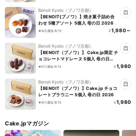
Benoit Kyoto（ブノワ京都）
【BENOIT(ブノワ）】焼き菓子詰め合
わせ 5種アソート 5個入 母の日 2026
1,980～
¥
4
(2)
最短 8/13
Benoit Kyoto（ブノワ京都）
【BENOIT（ブノワ）】 Cake.jp限定 チ
ョコレートマドレーヌ 5個入 母の日
2026
1,980
¥
5
(1)
最短 8/13
Benoit Kyoto（ブノワ京都）
【BENOIT（ブノワ）】Cake.jp チョコ
レートブラウニー 5個入 母の日 2026
1,980
¥
4
(1)
最短 8/13
Cake.jpマガジン