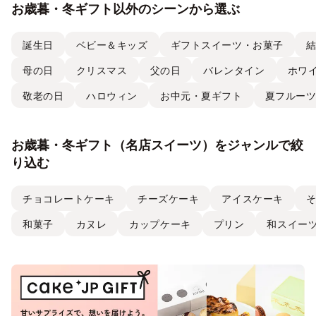
お歳暮・冬ギフト以外のシーンから選ぶ
誕生日
ベビー＆キッズ
ギフトスイーツ・お菓子
母の日
クリスマス
父の日
バレンタイン
ホワ
敬老の日
ハロウィン
お中元・夏ギフト
夏フルー
お歳暮・冬ギフト（名店スイーツ）をジャンルで絞
り込む
チョコレートケーキ
チーズケーキ
アイスケーキ
和菓子
カヌレ
カップケーキ
プリン
和スイー