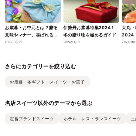
お歳暮・お中元とは？贈る
伊勢丹お歳暮特集2024！
大丸・
意味やマナー、喜ばれるギ
冬の贈り物を極めるガイド
202
フトのポイントまで徹底解
ェック
2025/06/21
2024/11/03
2024/10/
説！
さらにカテゴリーを絞り込む
お歳暮・冬ギフト｜スイーツ・お菓子
名店スイーツ以外のテーマから選ぶ
定番ブランドスイーツ
ホテル・レストランスイーツ
土