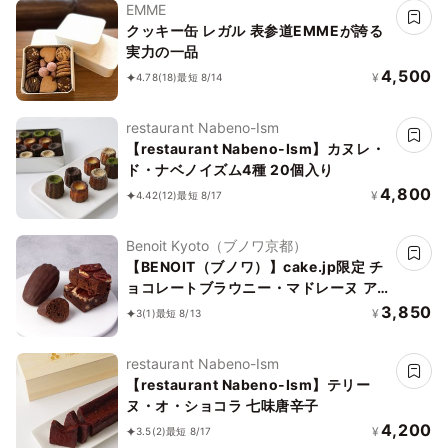
EMME
クッキー缶 レガル 表参道EMMEが誇る
実力の一品
4,500
¥
4.78
(18)
最短 8/14
restaurant Nabeno-Ism
【restaurant Nabeno-Ism】カヌレ・
ド・ナベノイズム4種 20個入り
4,800
¥
4.42
(12)
最短 8/17
Benoit Kyoto（ブノワ京都）
【BENOIT（ブノワ）】cake.jp限定 チ
ョコレートブラウニー・マドレーヌ ア
ソート 10個入
3,850
¥
3
(1)
最短 8/13
restaurant Nabeno-Ism
【restaurant Nabeno-Ism】テリー
ヌ・オ・ショコラ 七味唐辛子
4,200
¥
3.5
(2)
最短 8/17