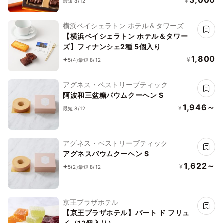
3,000
¥
最短 8/12
横浜ベイシェラトン ホテル＆タワーズ
【横浜ベイシェラトン ホテル＆タワー
ズ】フィナンシェ2種 5個入り
1,800
¥
5
(4)
最短 8/12
アグネス・ペストリーブティック
阿波和三盆糖バウムクーヘン S
1,946～
¥
最短 8/12
アグネス・ペストリーブティック
アグネスバウムクーヘン S
1,622～
¥
5
(2)
最短 8/12
京王プラザホテル
【京王プラザホテル】パート ド フリュ
イ（12個入り）