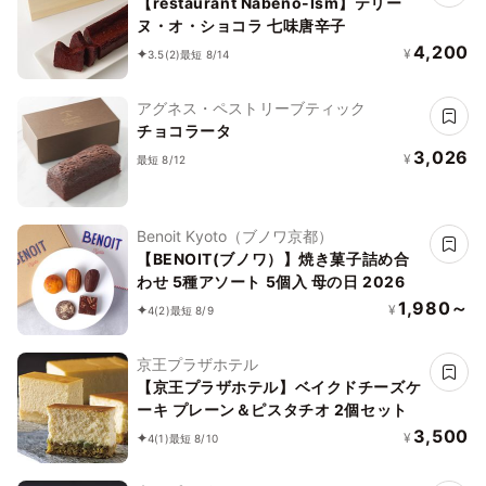
【restaurant Nabeno-Ism】テリー
ヌ・オ・ショコラ 七味唐辛子
4,200
¥
3.5
(2)
最短 8/14
アグネス・ペストリーブティック
チョコラータ
3,026
¥
最短 8/12
Benoit Kyoto（ブノワ京都）
【BENOIT(ブノワ）】焼き菓子詰め合
わせ 5種アソート 5個入 母の日 2026
1,980～
¥
4
(2)
最短 8/9
京王プラザホテル
【京王プラザホテル】ベイクドチーズケ
ーキ プレーン＆ピスタチオ 2個セット
3,500
¥
4
(1)
最短 8/10