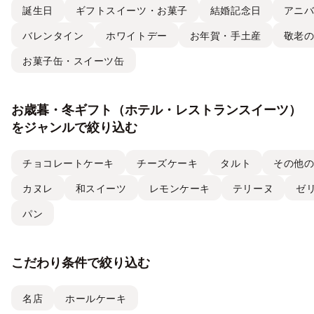
誕生日
ギフトスイーツ・お菓子
結婚記念日
アニ
バレンタイン
ホワイトデー
お年賀・手土産
敬老
お菓子缶・スイーツ缶
お歳暮・冬ギフト（ホテル・レストランスイーツ）
をジャンルで絞り込む
チョコレートケーキ
チーズケーキ
タルト
その他
カヌレ
和スイーツ
レモンケーキ
テリーヌ
ゼ
パン
こだわり条件で絞り込む
名店
ホールケーキ