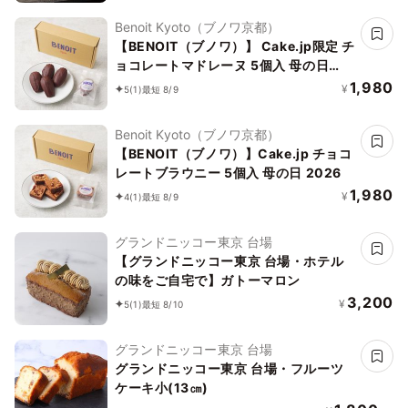
Benoit Kyoto（ブノワ京都）
【BENOIT（ブノワ）】 Cake.jp限定 チ
ョコレートマドレーヌ 5個入 母の日
2026
1,980
¥
5
(1)
最短 8/9
Benoit Kyoto（ブノワ京都）
【BENOIT（ブノワ）】Cake.jp チョコ
レートブラウニー 5個入 母の日 2026
1,980
¥
4
(1)
最短 8/9
グランドニッコー東京 台場
【グランドニッコー東京 台場・ホテル
の味をご自宅で】ガトーマロン
3,200
¥
5
(1)
最短 8/10
グランドニッコー東京 台場
グランドニッコー東京 台場・フルーツ
ケーキ小(13㎝)