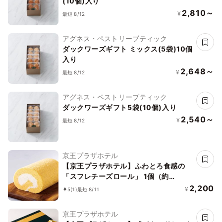
(10個)入り
2,810～
¥
最短 8/12
アグネス・ペストリーブティック
ダックワーズギフト ミックス(5袋)10個
入り
2,648～
¥
最短 8/12
アグネス・ペストリーブティック
ダックワーズギフト5袋(10個)入り
2,540～
¥
最短 8/12
京王プラザホテル
【京王プラザホテル】ふわとろ食感の
「スフレチーズロール」 1個（約
10.5cm）
2,200
¥
5
(1)
最短 8/11
京王プラザホテル