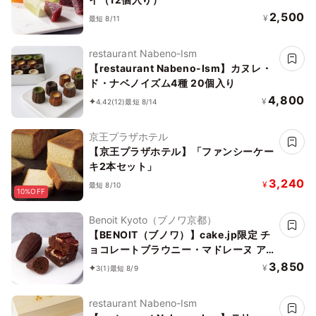
2,500
¥
最短 8/11
restaurant Nabeno-Ism
【restaurant Nabeno-Ism】カヌレ・
ド・ナベノイズム4種 20個入り
4,800
¥
4.42
(12)
最短 8/14
京王プラザホテル
【京王プラザホテル】「ファンシーケー
キ2本セット」
3,240
¥
最短 8/10
10%OFF
Benoit Kyoto（ブノワ京都）
【BENOIT（ブノワ）】cake.jp限定 チ
ョコレートブラウニー・マドレーヌ ア
ソート 10個入
3,850
¥
3
(1)
最短 8/9
restaurant Nabeno-Ism