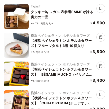
EMME
クッキー缶 レガル 表参道EMMEが誇る
実力の一品
4,500
¥
4.78
(18)
最短 8/9
横浜ベイシェラトン ホテル＆タワーズ
【横浜ベイシェラトン ホテル＆タワー
ズ】フルーツタルト3種 10個入り
3,800
¥
5
(2)
最短 8/14
横浜ベイシェラトン ホテル＆タワーズ
【横浜ベイシェラトン ホテル＆タワー
ズ】「BÉSAME MUCHO（ベサメムー
チョ）」※5ピース
3,400
¥
5
(1)
最短 8/12
横浜ベイシェラトン ホテル＆タワーズ
【横浜ベイシェラトン ホテル＆タワー
ズ】「CHUAO RUMBA(チュアオ ルン
バ)」※4 ピース