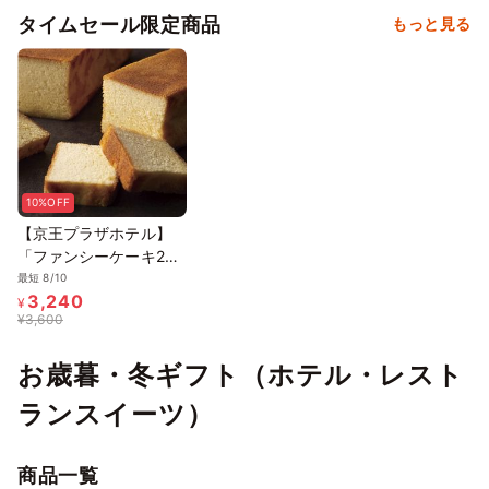
タイムセール限定商品
もっと見る
10%OFF
【京王プラザホテル】
「ファンシーケーキ2本
セット」
最短 8/10
3,240
¥
¥
3,600
お歳暮・冬ギフト（ホテル・レスト
ランスイーツ）
商品一覧