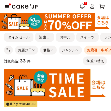
3
タイムセール
誕生日
お中元
スイーツ
ラ
お届け日
価格
ジャンル
お歳暮・冬ギ
33
並べ替え
対象商品:
件
終了まで
31:48:49