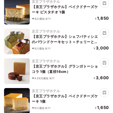
京王プラザホテル
【京王プラザホテル】ベイクドチーズケ
ーキ ピスタチオ 1個
1,850
¥
4
(2)
最短 8/11
京王プラザホテル
【京王プラザホテル】シェフパティシエ
のパウンドケーキセット＜チェリーとポ
ピーシード＆抹茶＞
3,000
¥
5
(1)
最短 8/11
京王プラザホテル
【京王プラザホテル】グランガトーショ
コラ 1個（直径16cm）
3,600
¥
4.33
(3)
最短 8/11
京王プラザホテル
【京王プラザホテル】ベイクドチーズケ
ーキ 1個
1,650
¥
5
(1)
最短 8/11