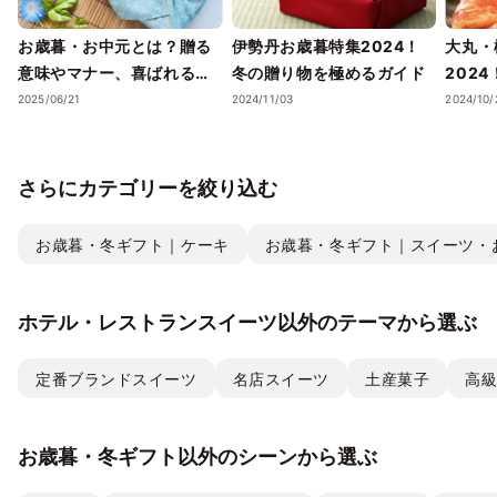
お歳暮・お中元とは？贈る
伊勢丹お歳暮特集2024！
大丸・
意味やマナー、喜ばれるギ
冬の贈り物を極めるガイド
202
フトのポイントまで徹底解
ェック
2025/06/21
2024/11/03
2024/10/
説！
さらにカテゴリーを絞り込む
お歳暮・冬ギフト｜ケーキ
お歳暮・冬ギフト｜スイーツ・
ホテル・レストランスイーツ以外のテーマから選ぶ
定番ブランドスイーツ
名店スイーツ
土産菓子
高
お歳暮・冬ギフト以外のシーンから選ぶ