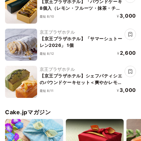
【京王プラザホテル】「パウンドケーキ
8個入（レモン・フルーツ・抹茶・チェ
リー＆ポピーシード）
3,000
¥
最短 8/10
京王プラザホテル
【京王プラザホテル】「サマーシュトー
レン2026」 1個
2,600
¥
最短 8/12
京王プラザホテル
【京王プラザホテル】シェフパティシエ
のパウンドケーキセット＜爽やかレモン
＆抹茶＞
3,000
¥
最短 8/11
Cake.jpマガジン