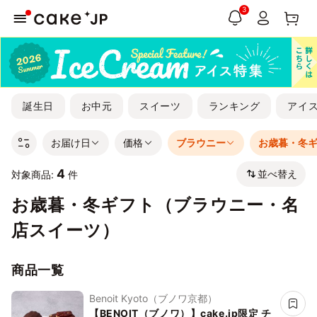
3
誕生日
お中元
スイーツ
ランキング
アイ
お届け日
価格
ブラウニー
お歳暮・冬
4
並べ替え
対象商品:
件
お歳暮・冬ギフト（ブラウニー・名
店スイーツ）
商品一覧
Benoit Kyoto（ブノワ京都）
【BENOIT（ブノワ）】cake.jp限定 チ