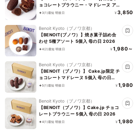
ョコレートブラウニー・マドレーヌ ア
ソート 10個入
3,850
¥
3
(1)
最短 明後日
Benoit Kyoto（ブノワ京都）
【BENOIT(ブノワ）】焼き菓子詰め合
わせ 5種アソート 5個入 母の日 2026
1,980～
¥
4
(2)
最短 明後日
Benoit Kyoto（ブノワ京都）
【BENOIT（ブノワ）】 Cake.jp限定 チ
ョコレートマドレーヌ 5個入 母の日
2026
1,980
¥
5
(1)
最短 明後日
Benoit Kyoto（ブノワ京都）
【BENOIT（ブノワ）】Cake.jp チョコ
レートブラウニー 5個入 母の日 2026
1,980
¥
4
(1)
最短 明後日