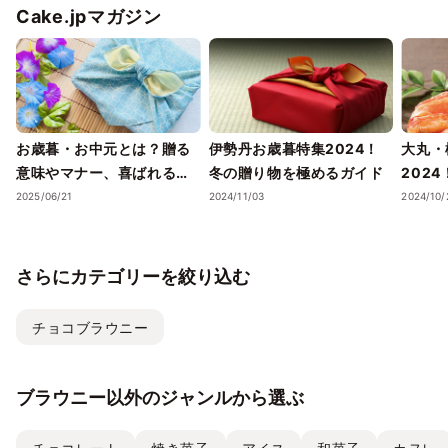
Cake.jpマガジン
お歳暮・お中元とは？贈る
伊勢丹お歳暮特集2024！
大丸・
意味やマナー、喜ばれるギ
冬の贈り物を極めるガイド
202
フトのポイントまで徹底解
ェック
2025/06/21
2024/11/03
2024/10/
説！
さらにカテゴリーを絞り込む
チョコブラウニー
ブラウニー以外のジャンルから選ぶ