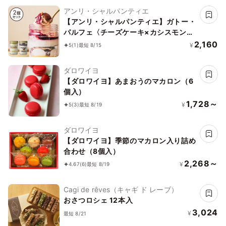
アンリ・シャルパンティエ
【アンリ・シャルパンティエ】ガトー・
パルフェ〈チーズケーキ×カシスモンブ
ラン〉
2,160
¥
5
(1)
最短 8/15
ダロワイヨ
【ダロワイヨ】あまおうのマカロン（6
個入）
1,728～
¥
5
(3)
最短 8/19
ダロワイヨ
【ダロワイヨ】季節のマカロン入り詰め
合わせ（8個入）
2,268～
¥
4.67
(6)
最短 8/19
Cagi de rêves（キャギ ド レーブ）
おさつロシェ 12本入
3,024
¥
最短 8/21