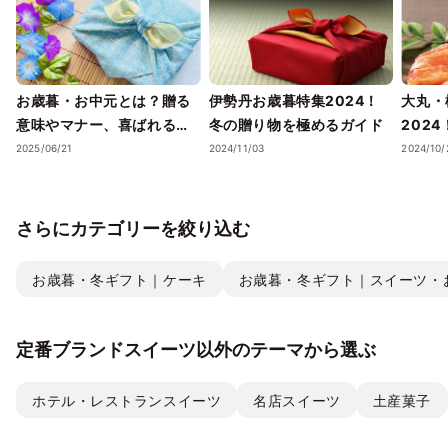
お歳暮・お中元とは？贈る
伊勢丹お歳暮特集2024！
大丸・
意味やマナー、喜ばれるギ
冬の贈り物を極めるガイド
202
フトのポイントまで徹底解
ェック
2025/06/21
2024/11/03
2024/10/
説！
さらにカテゴリーを絞り込む
お歳暮・冬ギフト｜ケーキ
お歳暮・冬ギフト｜スイーツ・
定番ブランドスイーツ以外のテーマから選ぶ
ホテル・レストランスイーツ
名店スイーツ
土産菓子