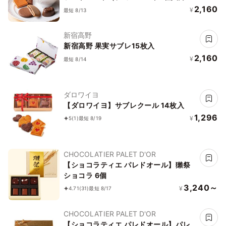
キー4枚入）お中元2026
2,160
¥
最短 8/13
新宿高野
新宿高野 果実サブレ15枚入
2,160
¥
最短 8/14
ダロワイヨ
【ダロワイヨ】サブレクール 14枚入
1,296
¥
5
(1)
最短 8/19
CHOCOLATIER PALET D'OR
【ショコラティエ パレドオール】獺祭
ショコラ 6個
3,240～
¥
4.71
(31)
最短 8/17
CHOCOLATIER PALET D'OR
【ショコラティエ パレドオール】パレ