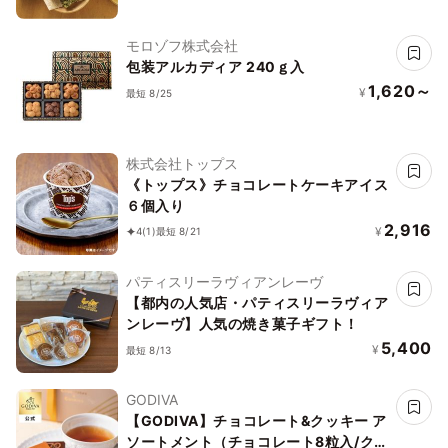
モロゾフ株式会社
包装アルカディア 240ｇ入
1,620～
¥
最短 8/25
株式会社トップス
《トップス》チョコレートケーキアイス
６個入り
2,916
¥
4
(1)
最短 8/21
パティスリーラヴィアンレーヴ
【都内の人気店・パティスリーラヴィア
ンレーヴ】人気の焼き菓子ギフト！
5,400
¥
最短 8/13
GODIVA
【GODIVA】チョコレート&クッキー ア
ソートメント（チョコレート8粒入/クッ