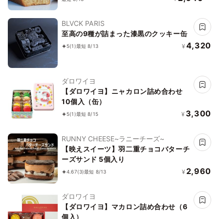
BLVCK PARIS
至高の9種が詰まった漆黒のクッキー缶
4,320
¥
5
(1)
最短 8/13
ダロワイヨ
【ダロワイヨ】ニャカロン詰め合わせ
10個入（缶）
3,300
¥
5
(1)
最短 8/15
RUNNY CHEESE~ラニーチーズ~
【映えスイーツ】羽二重チョコバターチ
ーズサンド 5個入り
2,960
¥
4.67
(3)
最短 8/13
ダロワイヨ
【ダロワイヨ】マカロン詰め合わせ（6
個入）