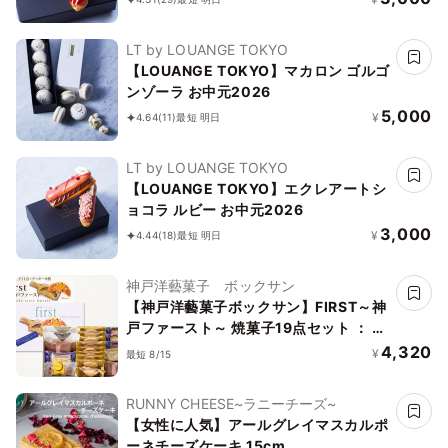
LT by LOUANGE TOKYO
【LOUANGE TOKYO】マカロン ゴルゴ
ンゾーラ お中元2026
5,000
¥
4.64
(11)
最短 明日
LT by LOUANGE TOKYO
【LOUANGE TOKYO】エクレアートシ
ョコラ ルビー お中元2026
3,000
¥
4.44
(18)
最短 明日
神戸洋藝菓子 ボックサン
【神戸洋藝菓子ボックサン】FIRST～神
戸ファースト～ 焼菓子19点セット ： 定
番ギフト 熨斗対応 ：現代の名工 神戸マ
4,320
¥
最短 8/15
イスター お中元
RUNNY CHEESE~ラニーチーズ~
【女性に人気】アールグレイマスカルポ
ーネチーズケーキ 15cm