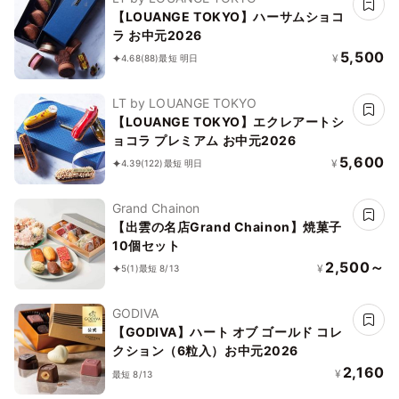
【LOUANGE TOKYO】ハーサムショコ
ラ お中元2026
5,500
¥
4.68
(88)
最短 明日
LT by LOUANGE TOKYO
【LOUANGE TOKYO】エクレアートシ
ョコラ プレミアム お中元2026
5,600
¥
4.39
(122)
最短 明日
Grand Chainon
【出雲の名店Grand Chainon】焼菓子
10個セット
2,500～
¥
5
(1)
最短 8/13
GODIVA
【GODIVA】ハート オブ ゴールド コレ
クション（6粒入）お中元2026
2,160
¥
最短 8/13