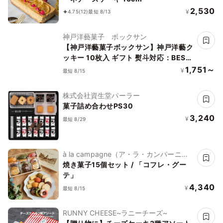
2,530
¥
4.75
(12)
最短 8/13
神戸洋藝菓子 ボックサン
【神戸洋藝菓子ボックサン】神戸洋藝ク
ッキー 10枚入 ギフト 熨斗対応：BEST
Patisserie受賞【Cake.jp Award
1,751～
¥
最短 8/15
2026 ー誕生日ケーキ部門ー】
株式会社資生堂パーラー
菓子詰め合わせPS30
3,240
¥
最短 8/29
à la campagne（ア・ラ・カンパーニ
ュ）
焼き菓子15個セット / 「コフレ・グー
テ」
4,340
¥
最短 8/15
RUNNY CHEESE~ラニーチーズ~