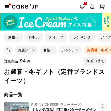
3
誕生日
お中元
スイーツ
ランキング
アイ
お届け日
価格
ジャンル
お歳暮・冬ギ
94
並べ替え
対象商品:
件
お歳暮・冬ギフト（定番ブランドス
イーツ）
商品一覧
RUNNY CHEESE~ラニーチーズ~
【大人気商品】羽二重バターチーズサン