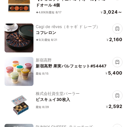
ドオール 4個
3,024～
¥
4.89
(9)
最短 8/17
Cagi de rêves（キャギ ド レーブ）
コフレロン
2,160
¥
5
(3)
最短 8/21
新宿高野
新宿高野 果実パルフェセット#54447
5,400
¥
最短 8/15
株式会社資生堂パーラー
ビスキュイ30枚入
2,592
¥
最短 8/29
RUNNY CHEESE~ラニーチーズ~