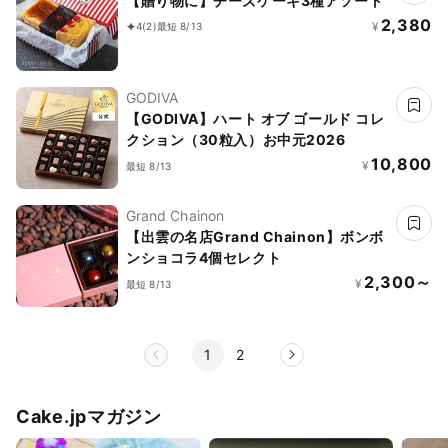
【贈り物に】チーズケーキ3種アソート
2,380
¥
4
(2)
最短 8/13
GODIVA
【GODIVA】ハート オブ ゴールド コレ
クション（30粒入）お中元2026
10,800
¥
最短 8/13
Grand Chainon
【出雲の名店Grand Chainon】ボンボ
ンショコラ4個セレクト
2,300～
¥
最短 8/13
1
2
Cake.jpマガジン