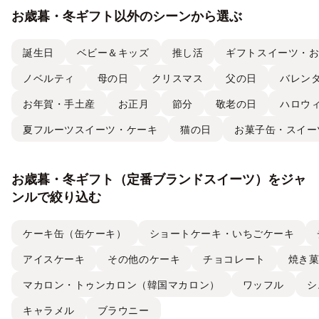
お歳暮・冬ギフト以外のシーンから選ぶ
誕生日
ベビー＆キッズ
推し活
ギフトスイーツ・
ノベルティ
母の日
クリスマス
父の日
バレン
お年賀・手土産
お正月
節分
敬老の日
ハロウ
夏フルーツスイーツ・ケーキ
猫の日
お菓子缶・スイー
お歳暮・冬ギフト（定番ブランドスイーツ）をジャ
ンルで絞り込む
ケーキ缶（缶ケーキ）
ショートケーキ・いちごケーキ
アイスケーキ
その他のケーキ
チョコレート
焼き
マカロン・トゥンカロン（韓国マカロン）
ワッフル
シ
キャラメル
ブラウニー