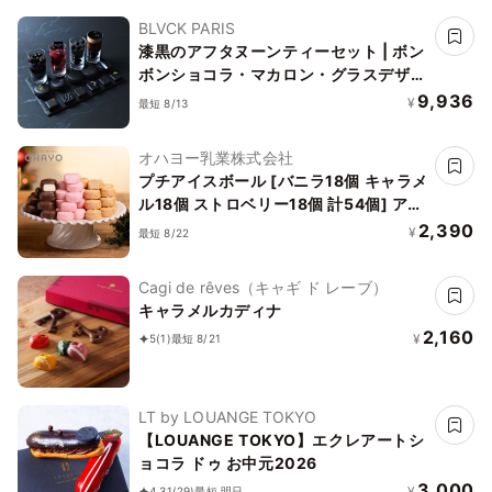
BLVCK PARIS
漆黒のアフタヌーンティーセット | ボン
ボンショコラ・マカロン・グラスデザー
ト
9,936
¥
最短 8/13
オハヨー乳業株式会社
プチアイスボール [バニラ18個 キャラメ
ル18個 ストロベリー18個 計54個] アイ
ス 2026 お中元2026
2,390
¥
最短 8/22
Cagi de rêves（キャギ ド レーブ）
キャラメルカディナ
2,160
¥
5
(1)
最短 8/21
LT by LOUANGE TOKYO
【LOUANGE TOKYO】エクレアートシ
ョコラ ドゥ お中元2026
3,000
¥
4.31
(29)
最短 明日