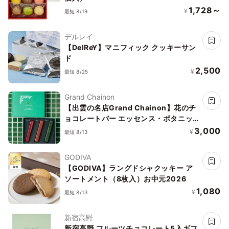
1,728～
¥
最短 8/19
デルレイ
【DelReY】マニフィック クッキーサン
ド
2,500
¥
最短 8/25
Grand Chainon
【出雲の名店Grand Chainon】花のチ
ョコレートバー エッセンス・ボタニッ
ク
3,000
¥
最短 8/13
GODIVA
【GODIVA】ラングドシャクッキー ア
ソートメント（8枚入）お中元2026
1,080
¥
最短 8/13
新宿高野
新宿高野 フルーツチョコレート5入ギフ