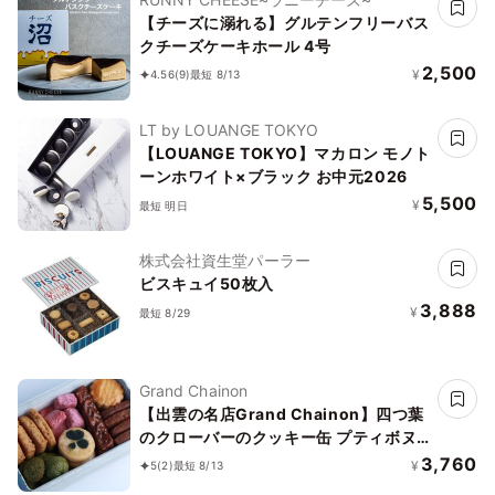
【チーズに溺れる】グルテンフリーバス
クチーズケーキホール 4号
2,500
¥
4.56
(9)
最短 8/13
LT by LOUANGE TOKYO
【LOUANGE TOKYO】マカロン モノト
ーンホワイト×ブラック お中元2026
5,500
¥
最短 明日
株式会社資生堂パーラー
ビスキュイ50枚入
3,888
¥
最短 8/29
Grand Chainon
【出雲の名店Grand Chainon】四つ葉
のクローバーのクッキー缶 プティボヌ
ール
3,760
¥
5
(2)
最短 8/13