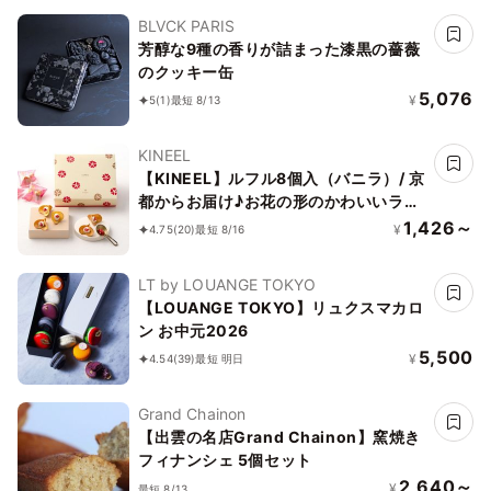
BLVCK PARIS
芳醇な9種の香りが詰まった漆黒の薔薇
のクッキー缶
5,076
¥
5
(1)
最短 8/13
KINEEL
【KINEEL】ルフル8個入（バニラ）/ 京
都からお届け♪お花の形のかわいいラン
グドシャスイーツ（焼菓子8個セット）
1,426～
¥
4.75
(20)
最短 8/16
LT by LOUANGE TOKYO
【LOUANGE TOKYO】リュクスマカロ
ン お中元2026
5,500
¥
4.54
(39)
最短 明日
Grand Chainon
【出雲の名店Grand Chainon】窯焼き
フィナンシェ 5個セット
2,640～
¥
最短 8/13