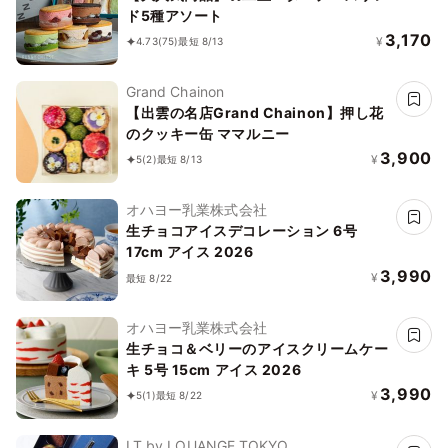
ド5種アソート
3,170
¥
4.73
(75)
最短 8/13
Grand Chainon
【出雲の名店Grand Chainon】押し花
のクッキー缶 ママルニー
3,900
¥
5
(2)
最短 8/13
オハヨー乳業株式会社
生チョコアイスデコレーション 6号
17cm アイス 2026
3,990
¥
最短 8/22
オハヨー乳業株式会社
生チョコ＆ベリーのアイスクリームケー
キ 5号 15cm アイス 2026
3,990
¥
5
(1)
最短 8/22
LT by LOUANGE TOKYO