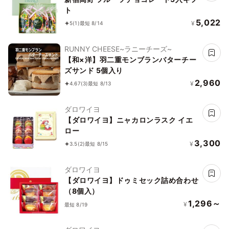
ト
5,022
¥
5
(1)
最短 8/14
RUNNY CHEESE~ラニーチーズ~
【和×洋】羽二重モンブランバターチー
ズサンド 5個入り
2,960
¥
4.67
(3)
最短 8/13
ダロワイヨ
【ダロワイヨ】ニャカロンラスク イエ
ロー
3,300
¥
3.5
(2)
最短 8/15
ダロワイヨ
【ダロワイヨ】ドゥミセック詰め合わせ
（8個入）
1,296～
¥
最短 8/19