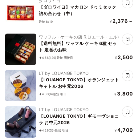
ダロワイヨ
【ダロワイヨ】マカロン ドゥミセック
詰め合わせ（中）
2,376～
¥
最短 8/19
ワッフル・ケーキの店 R.L(エール・エル)
【送料無料】ワッフル ケーキ 6種 セッ
ト 定番のお味
2,500
¥
4.58
(129)
最短 明後日
LT by LOUANGE TOKYO
【LOUANGE TOKYO】オランジェット
キャトル お中元2026
3,800
¥
4.83
(6)
最短 明日
LT by LOUANGE TOKYO
【LOUANGE TOKYO】ギモーヴショコ
ラ お中元2026
4,700
¥
4.26
(35)
最短 明日