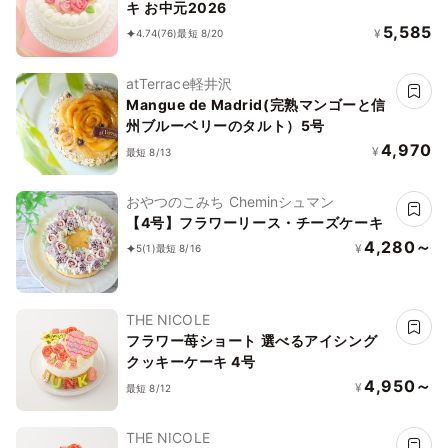
キ お中元2026
5,585
¥
4.74
(76)
最短 8/20
atTerrace軽井沢
Mangue de Madrid(完熟マンゴーと信
州ブルーベリーのタルト）5号
4,970
¥
最短 8/13
おやつのこみち Cheminシュマン
【4号】フラワーリース・チーズケーキ
4,280～
¥
5
(1)
最短 8/16
THE NICOLE
フラワー苺ショート 選べるアイシング
クッキーケーキ 4号
4,950～
¥
最短 8/12
THE NICOLE