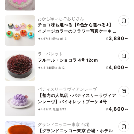
おかし家いちごおじさん
チョコ味も選べる【9色から選べる♪】
イメージカラーのフラワー写真ケーキ 3
号 1～2名様向け
3,880～
¥
4.67
(51)
最短 8/13
ラ・パレット
フルール・ショコラ 4号 12cm
4,600～
¥
4.5
(14)
最短 8/12
パティスリーラヴィアンレーヴ
【都内の人気店・パティスリーラヴィア
ンレーヴ】バイオレットブーケ 4号
4,800～
¥
4.82
(11)
最短 8/12
グランドニッコー東京 台場
【グランドニッコー東京 台場・ホテル