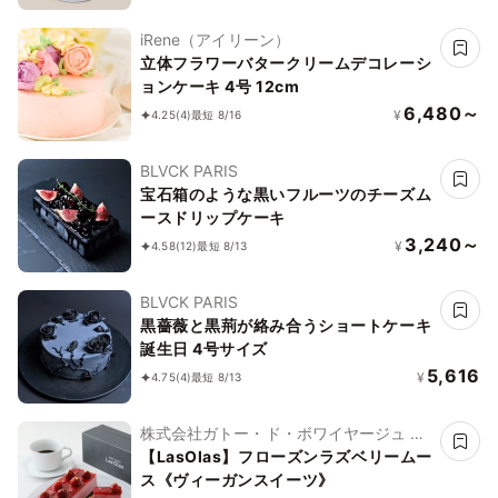
iRene（アイリーン）
立体フラワーバタークリームデコレーシ
ョンケーキ 4号 12cm
6,480～
¥
4.25
(4)
最短 8/16
BLVCK PARIS
宝石箱のような黒いフルーツのチーズム
ースドリップケーキ
3,240～
¥
4.58
(12)
最短 8/13
BLVCK PARIS
黒薔薇と黒荊が絡み合うショートケーキ
誕生日 4号サイズ
5,616
¥
4.75
(4)
最短 8/13
株式会社ガトー・ド・ボワイヤージュ ブ
ランドLasolas
【LasOlas】フローズンラズベリームー
ス《ヴィーガンスイーツ》