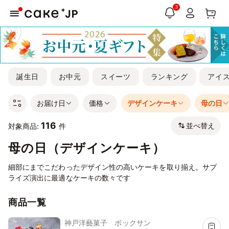
3
誕生日
お中元
スイーツ
ランキング
アイ
お届け日
価格
デザインケーキ
母の日
116
並べ替え
対象商品:
件
母の日（デザインケーキ）
細部にまでこだわったデザイン性の高いケーキを取り揃え。サプ
ライズ演出に最適なケーキの数々です
商品一覧
神戸洋藝菓子 ボックサン