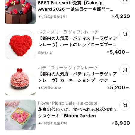
BEST Patisserie受賞【Cake.jp
Award 2026 ー誕生日ケーキ部門ー】
【神戸洋藝菓子ボックサン】ショコラ・
4,320
¥
4.76
(25)
最短 8/14
フルール・レリーフ 4号 誕生日
パティスリーラヴィアンレーヴ
【都内の人気店・パティスリーラヴィア
ンレーヴ】ハートのレッドローズブーケ
ケーキ5号
5,400～
¥
最短 8/12
パティスリーラヴィアンレーヴ
【都内の人気店・パティスリーラヴィア
ンレーヴ】カーネーションブーケケーキ
4号
5,200～
¥
5
(2)
最短 8/12
Flower Picnic Cafe -Hakodate-
花束の代わりに、食べられるお花のボッ
クスケーキ｜Bloom Garden
6,900
¥
4.63
(59)
最短 8/16