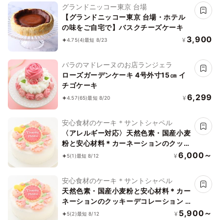
グランドニッコー東京 台場
【グランドニッコー東京 台場・ホテル
の味をご自宅で】バスクチーズケーキ
3,900
¥
4.75
(4)
最短 8/23
バラのマドレーヌのお店ランジェラ
ローズガーデンケーキ 4号外寸15㎝ イ
チゴケーキ
6,299
¥
4.57
(65)
最短 8/20
安心食材のケーキ＊サントシャペル
〈アレルギー対応〉天然色素・国産小麦
粉と安心材料＊カーネーションのクッキ
ーデコレーション★4号 【卵乳除去可
6,000～
¥
5
(1)
最短 8/12
能】
安心食材のケーキ＊サントシャペル
天然色素・国産小麦粉と安心材料＊カー
ネーションのクッキーデコレーション 4
号
5,900～
¥
5
(2)
最短 8/12