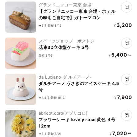
グランドニッコー東京 台場
【グランドニッコー東京 台場・ホテル
の味をご自宅で】ガトーマロン
3,200
¥
5
(1)
最短 8/12
スイーツショップ ボストン
花束3D立体型ケーキ 5号
5,400～
¥
最短 8/16
da Luciano-ダ ルチアーノ-
ダルチアーノ うさぎのアイスケーキ 4.5
号
7,900
¥
4.8
(5)
最短 8/13
abricot.coro(アブリコロ)
フラワーケーキ lovely rose 黄色 ４号
12cm
7,020～
¥
5
(1)
最短 8/21