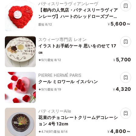
パティスリーラヴィアンレーヴ
【都内の人気店・パティスリーラヴィア
ンレーヴ】ハートのレッドローズブーケ
ケーキ4号
5,600～
¥
最短 8/12
スウィーツ専門店 レオン
イラストお手紙ケーキ 思いをのせて 17
㎝
5,700
¥
5
(1)
最短 8/12
PIERRE HERMÉ PARIS
クール ミロワール イスパハン
4,320
¥
5
(1)
最短 8/19
パティスリーAile
花束のチョコレートクリームデコレーシ
ョン 4号 12cm
4,800～
¥
4.74
(97)
最短 8/14