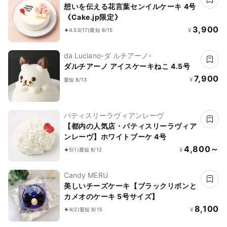
想いを伝える花言葉センイルケーキ 4号
《Cake.jp限定》
3,900
¥
4.53
(17)
最短 8/15
da Luciano-ダ ルチアーノ-
ダルチアーノ アイスケーキねこ 4.5号
7,900
¥
最短 8/13
パティスリーラヴィアンレーヴ
【都内の人気店・パティスリーラヴィア
ンレーヴ】ホワイトブーケ 4号
4,800～
¥
5
(1)
最短 8/12
Candy MERU
美しいチーズケーキ【ブラックリボンと
カメオのケーキ 5号サイズ】
8,100
¥
4
(2)
最短 8/15