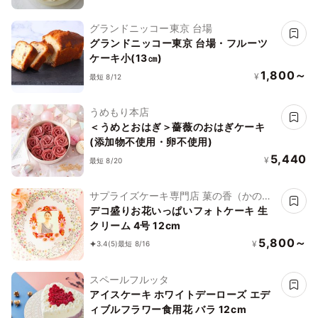
グランドニッコー東京 台場
グランドニッコー東京 台場・フルーツ
ケーキ小(13㎝)
1,800～
¥
最短 8/12
うめもり本店
＜うめとおはぎ＞薔薇のおはぎケーキ
(添加物不使用・卵不使用)
5,440
¥
最短 8/20
サプライズケーキ専門店 菓の香（かの
か）
デコ盛りお花いっぱいフォトケーキ 生
クリーム 4号 12cm
5,800～
¥
3.4
(5)
最短 8/16
スペールフルッタ
アイスケーキ ホワイトデーローズ エデ
ィブルフラワー食用花 バラ 12cm