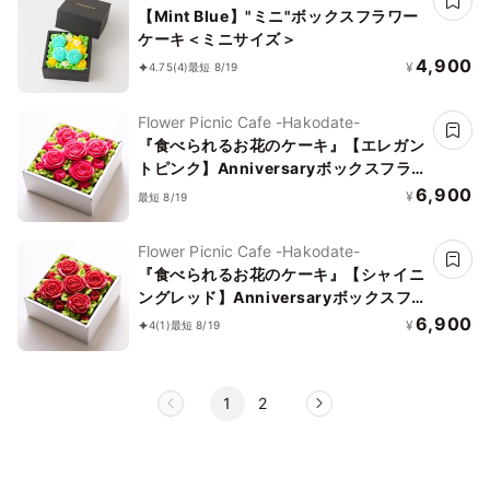
【Mint Blue】"ミニ"ボックスフラワー
ケーキ＜ミニサイズ＞
4,900
¥
4.75
(4)
最短 8/19
Flower Picnic Cafe -Hakodate-
『食べられるお花のケーキ』【エレガン
トピンク】Anniversaryボックスフラ
ワーケーキ
6,900
¥
最短 8/19
Flower Picnic Cafe -Hakodate-
『食べられるお花のケーキ』【シャイニ
ングレッド】Anniversaryボックスフ
ラワーケーキ
6,900
¥
4
(1)
最短 8/19
1
2