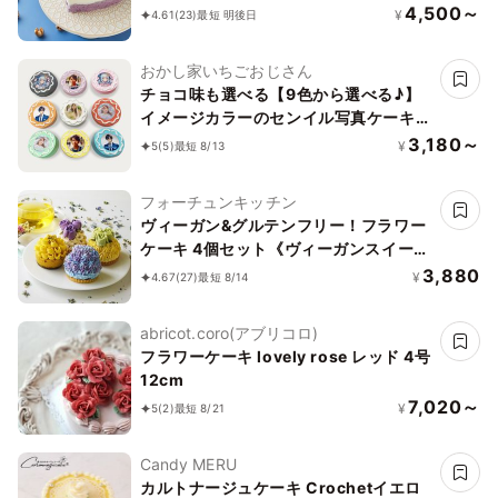
4,500～
¥
4.61
(23)
最短 明後日
おかし家いちごおじさん
チョコ味も選べる【9色から選べる♪】
イメージカラーのセンイル写真ケーキ
ライン 3号 1～2名様向け
3,180～
¥
5
(5)
最短 8/13
フォーチュンキッチン
ヴィーガン&グルテンフリー！フラワー
ケーキ 4個セット《ヴィーガンスイー
ツ》
3,880
¥
4.67
(27)
最短 8/14
abricot.coro(アブリコロ)
フラワーケーキ lovely rose レッド 4号
12cm
7,020～
¥
5
(2)
最短 8/21
Candy MERU
カルトナージュケーキ Crochetイエロ