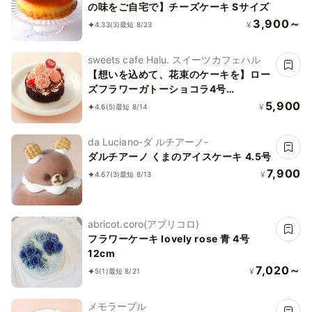
の味をご自宅で】チーズケーキ Sサイズ
3,900～
¥
4.33
(3)
最短 8/23
sweets cafe Halu. スイーツカフェハル
【想いを込めて、花束のケーキを】ロー
ズフラワーガトーショコラ4号
《Cake.jp限定》
5,900
¥
4.6
(5)
最短 8/14
da Luciano-ダ ルチアーノ-
ダルチアーノ くまのアイスケーキ 4.5号
7,900
¥
4.67
(3)
最短 8/13
abricot.coro(アブリコロ)
フラワーケーキ lovely rose 青 4号
12cm
7,020～
¥
5
(1)
最短 8/21
メモラーブル