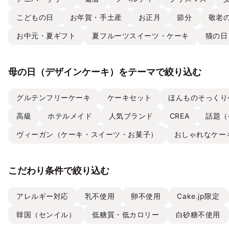
こどもの日
お年賀・手土産
お正月
節分
敬老
お中元・夏ギフト
夏フルーツスイーツ・ケーキ
猫の日
母の日（デザインケーキ）をテーマで絞り込む
グルテンフリーケーキ
ケーキセット
ほんものそっくり
高級
ホテルメイド
人気ブランド
CREA
話題（
ヴィーガン（ケーキ・スイーツ・お菓子）
おしゃれなケー
こだわり条件で絞り込む
アレルギー対応
乳不使用
卵不使用
Cake.jp限定
韓国（センイル）
低糖質・低カロリー
白砂糖不使用