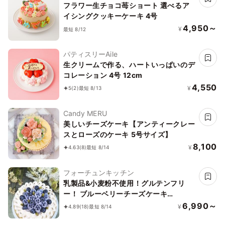
フラワー生チョコ苺ショート 選べるア
イシングクッキーケーキ 4号
4,950～
¥
最短 8/12
パティスリーAile
生クリームで作る、ハートいっぱいのデ
コレーション 4号 12cm
4,550
¥
5
(2)
最短 8/13
Candy MERU
美しいチーズケーキ【アンティークレー
スとローズのケーキ 5号サイズ】
8,100
¥
4.63
(8)
最短 8/14
フォーチュンキッチン
乳製品&小麦粉不使用！グルテンフリ
ー！ ブルーベリーチーズケーキ
15cm《ヴィーガンスイーツ・ヴィーガ
6,990～
¥
4.89
(18)
最短 8/14
ンケーキ》