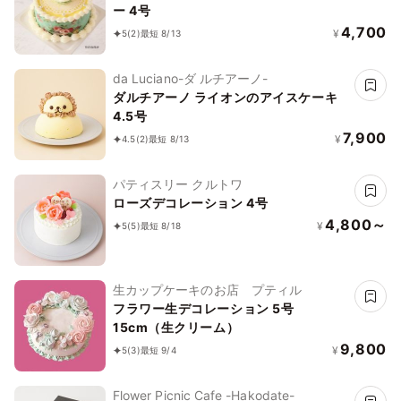
ー 4号
4,700
¥
5
(2)
最短 8/13
da Luciano-ダ ルチアーノ-
ダルチアーノ ライオンのアイスケーキ
4.5号
7,900
¥
4.5
(2)
最短 8/13
パティスリー クルトワ
ローズデコレーション 4号
4,800～
¥
5
(5)
最短 8/18
生カップケーキのお店 プティル
フラワー生デコレーション 5号
15cm（生クリーム）
9,800
¥
5
(3)
最短 9/4
Flower Picnic Cafe -Hakodate-