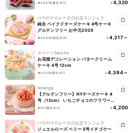
4,320
¥
4.83
(18)
最短 8/13
バラのマドレーヌのお店ランジェラ
純生 ベイクドチーズケーキ 4号ケーキ
グルテンフリー お中元2026
4,217～
¥
4.64
(44)
最短 8/20
スイーツSaccho
お花畑デコレーション バタークリーム
ケーキ 4号 12cm
4,384～
¥
4.31
(16)
最短 8/11
Amange
【グルテンフリー】NYチーズケーキ 4
号（12cm） いちごチョコのフラワーデ
コレーション｜当店人気No.1
4,200
¥
5
(1)
最短 8/12
バラのマドレーヌのお店ランジェラ
ジュエルローズ ベリー 5号イチゴケー