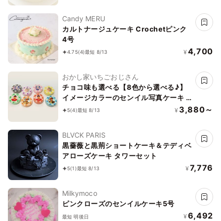
Candy MERU
カルトナージュケーキ Crochetピンク
4号
4,700
¥
4.75
(4)
最短 8/13
おかし家いちごおじさん
チョコ味も選べる【8色から選べる♪】
イメージカラーのセンイル写真ケーキ 3
号 1～2名様向け
3,880～
¥
5
(4)
最短 8/13
BLVCK PARIS
黒薔薇と黒荊ショートケーキ＆テディベ
アローズケーキ タワーセット
7,776
¥
5
(1)
最短 8/13
Milkymoco
ピンクローズのセンイルケーキ5号
6,492
¥
最短 明後日