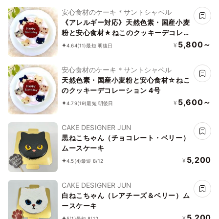
安心食材のケーキ＊サントシャペル
《アレルギー対応》天然色素・国産小麦
粉と安心食材★ねこのクッキーデコレー
ション★卵乳除去可能 4号
5,800～
¥
4.64
(11)
最短 明後日
安心食材のケーキ＊サントシャペル
天然色素・国産小麦粉と安心食材☆ねこ
のクッキーデコレーション 4号
5,600～
¥
4.79
(19)
最短 明後日
CAKE DESIGNER JUN
黒ねこちゃん（チョコレート・ベリー）
ムースケーキ
5,200
¥
4.5
(4)
最短 8/12
CAKE DESIGNER JUN
白ねこちゃん（レアチーズ＆ベリー）ム
ースケーキ
5,200
¥
5
(1)
最短 8/12