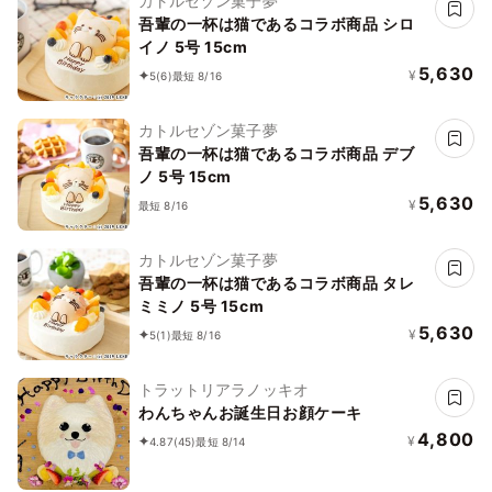
カトルセゾン菓子夢
吾輩の一杯は猫であるコラボ商品 シロ
イノ 5号 15cm
5,630
¥
5
(6)
最短 8/16
カトルセゾン菓子夢
吾輩の一杯は猫であるコラボ商品 デブ
ノ 5号 15cm
5,630
¥
最短 8/16
カトルセゾン菓子夢
吾輩の一杯は猫であるコラボ商品 タレ
ミミノ 5号 15cm
5,630
¥
5
(1)
最短 8/16
トラットリアラノッキオ
わんちゃんお誕生日お顔ケーキ
4,800
¥
4.87
(45)
最短 8/14