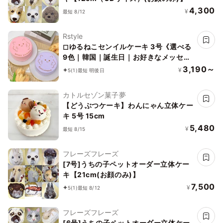
4,300
¥
最短 8/12
Rstyle
◻︎ゆるねこセンイルケーキ 3号《選べる
9色｜韓国｜誕生日｜お好きなメッセー
ジ✧》
3,190～
¥
5
(1)
最短 明後日
カトルセゾン菓子夢
【どうぶつケーキ】わんにゃん立体ケー
キ 5号 15cm
5,480
¥
最短 8/15
フレーズフレーズ
[7号]うちの子ペットオーダー立体ケー
キ【21cm(お顔のみ)】
7,500
¥
5
(1)
最短 8/12
フレーズフレーズ
[6号]うちの子ペットオーダー立体ケー