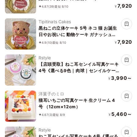
7,920
¥
4.87
(39)
最短 8/10
Tipitinats Cakes
黒ねこの立体ケーキ 5号 ネコ 猫 お誕生
日やお祝いに 動物ケーキ ガナッシュク
リーム
7,920
¥
4.9
(10)
最短 8/10
Rstyle
【店頭受取】ねこ耳センイル写真ケーキ
4号《選べる9色｜肉球｜センイルケー
キ｜韓国｜お好きな写真で✧》
3,990～
¥
洋菓子のミロ
猫耳いちごの写真ケーキ 生クリーム 4
号 （12cm×12cm）
5,460～
¥
4.67
(3)
最短 8/9
Rstyle
ねこ耳センイル写真ケーキ 4号《選べる