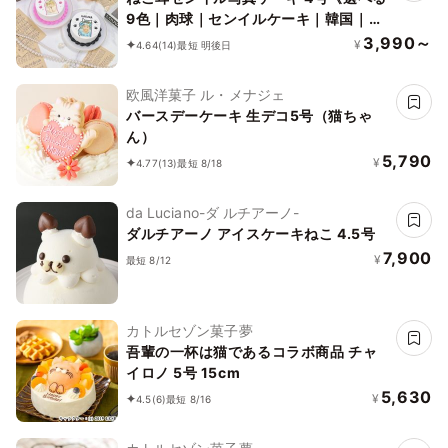
9色｜肉球｜センイルケーキ｜韓国｜お
好きな写真で✧》
3,990～
¥
4.64
(14)
最短 明後日
欧風洋菓子 ル・メナジェ
バースデーケーキ 生デコ5号（猫ちゃ
ん）
5,790
¥
4.77
(13)
最短 8/18
da Luciano-ダ ルチアーノ-
ダルチアーノ アイスケーキねこ 4.5号
7,900
¥
最短 8/12
カトルセゾン菓子夢
吾輩の一杯は猫であるコラボ商品 チャ
イロノ 5号 15cm
5,630
¥
4.5
(6)
最短 8/16