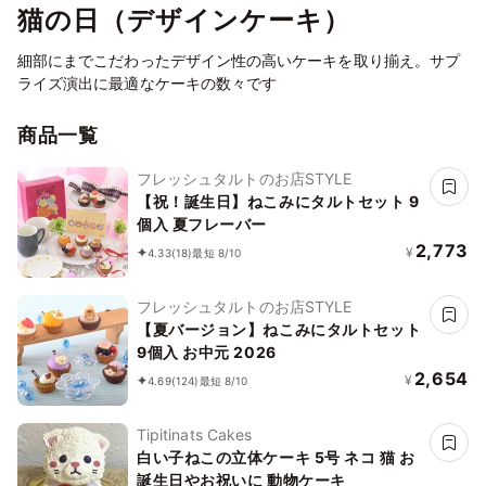
猫の日（デザインケーキ）
細部にまでこだわったデザイン性の高いケーキを取り揃え。サプ
ライズ演出に最適なケーキの数々です
商品一覧
フレッシュタルトのお店STYLE
【祝！誕生日】ねこみにタルトセット 9
個入 夏フレーバー
2,773
¥
4.33
(18)
最短 8/10
フレッシュタルトのお店STYLE
【夏バージョン】ねこみにタルトセット
9個入 お中元 2026
2,654
¥
4.69
(124)
最短 8/10
Tipitinats Cakes
白い子ねこの立体ケーキ 5号 ネコ 猫 お
誕生日やお祝いに 動物ケーキ