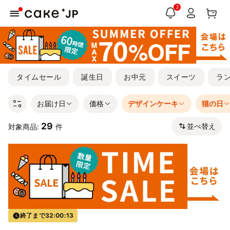
3
タイムセール
誕生日
お中元
スイーツ
ラ
お届け日
価格
デザインケーキ
猫の日
29
並べ替え
対象商品:
件
終了まで
32:00:12