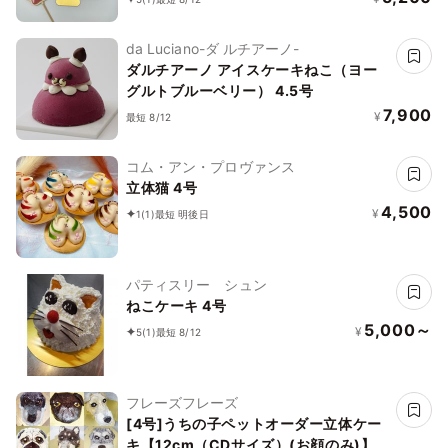
da Luciano-ダ ルチアーノ-
ダルチアーノ アイスケーキねこ（ヨー
グルトブルーベリー） 4.5号
7,900
¥
最短 8/12
コム・アン・プロヴァンス
立体猫 4号
4,500
¥
1
(1)
最短 明後日
パティスリー シュン
ねこケーキ 4号
5,000～
¥
5
(1)
最短 8/12
フレーズフレーズ
[4号]うちの子ペットオーダー立体ケー
キ【12cm（CDサイズ）(お顔のみ)】