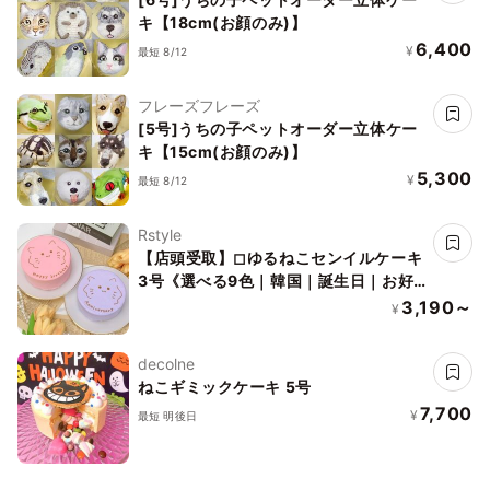
キ【18cm(お顔のみ)】
6,400
¥
最短 8/12
フレーズフレーズ
[5号]うちの子ペットオーダー立体ケー
キ【15cm(お顔のみ)】
5,300
¥
最短 8/12
Rstyle
【店頭受取】◻︎ゆるねこセンイルケーキ
3号《選べる9色｜韓国｜誕生日｜お好
きなメッセージ✧》
3,190～
¥
decolne
ねこギミックケーキ 5号
7,700
¥
最短 明後日