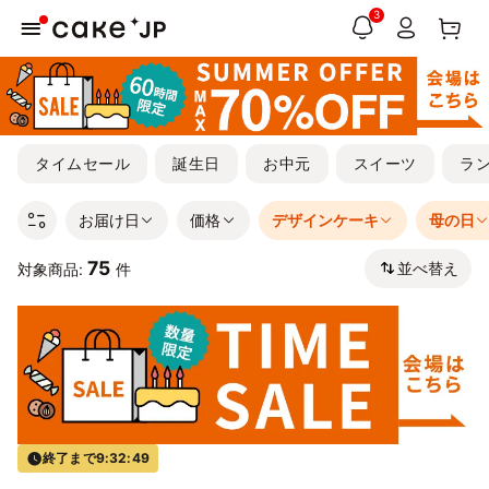
3
タイムセール
誕生日
お中元
スイーツ
ラ
お届け日
価格
デザインケーキ
母の日
75
並べ替え
対象商品:
件
終了まで
9:32:48