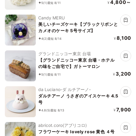
4,800～
¥
5
(1)
最短 8/11
Candy MERU
美しいチーズケーキ【ブラックリボンと
カメオのケーキ 5号サイズ】
8,100
¥
4
(2)
最短 8/14
グランドニッコー東京 台場
【グランドニッコー東京 台場・ホテル
の味をご自宅で】ガトーマロン
3,200
¥
5
(1)
最短 8/11
da Luciano-ダ ルチアーノ-
ダルチアーノ うさぎのアイスケーキ 4.5
号
7,900
¥
4.8
(5)
最短 8/13
abricot.coro(アブリコロ)
フラワーケーキ lovely rose 黄色 ４号