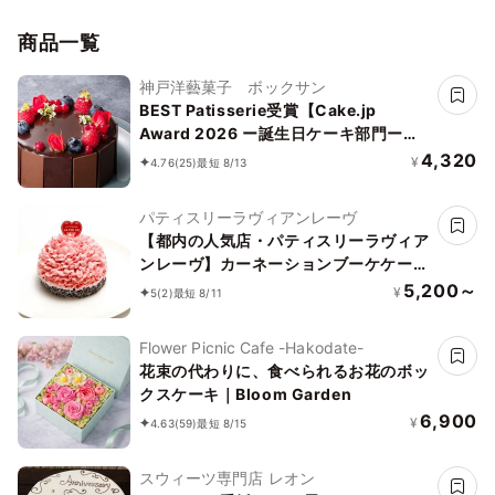
商品一覧
神戸洋藝菓子 ボックサン
BEST Patisserie受賞【Cake.jp
Award 2026 ー誕生日ケーキ部門ー】
【神戸洋藝菓子ボックサン】ショコラ・
4,320
¥
4.76
(25)
最短 8/13
フルール・レリーフ 4号 誕生日
パティスリーラヴィアンレーヴ
【都内の人気店・パティスリーラヴィア
ンレーヴ】カーネーションブーケケーキ
4号
5,200～
¥
5
(2)
最短 8/11
Flower Picnic Cafe -Hakodate-
花束の代わりに、食べられるお花のボッ
クスケーキ｜Bloom Garden
6,900
¥
4.63
(59)
最短 8/15
スウィーツ専門店 レオン