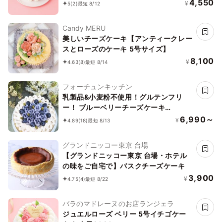
4,550
¥
5
(2)
最短 8/12
Candy MERU
美しいチーズケーキ【アンティークレー
スとローズのケーキ 5号サイズ】
8,100
¥
4.63
(8)
最短 8/14
フォーチュンキッチン
乳製品&小麦粉不使用！グルテンフリ
ー！ ブルーベリーチーズケーキ
15cm《ヴィーガンスイーツ・ヴィーガ
6,990～
¥
4.89
(18)
最短 8/13
ンケーキ》
グランドニッコー東京 台場
【グランドニッコー東京 台場・ホテル
の味をご自宅で】バスクチーズケーキ
3,900
¥
4.75
(4)
最短 8/22
バラのマドレーヌのお店ランジェラ
ジュエルローズ ベリー 5号イチゴケー