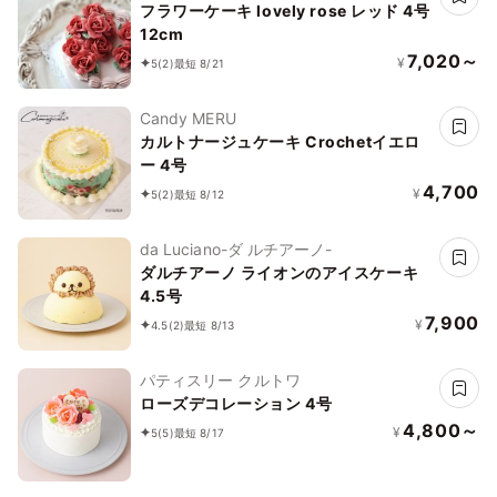
フラワーケーキ lovely rose レッド 4号
12cm
7,020～
¥
5
(2)
最短 8/21
Candy MERU
カルトナージュケーキ Crochetイエロ
ー 4号
4,700
¥
5
(2)
最短 8/12
da Luciano-ダ ルチアーノ-
ダルチアーノ ライオンのアイスケーキ
4.5号
7,900
¥
4.5
(2)
最短 8/13
パティスリー クルトワ
ローズデコレーション 4号
4,800～
¥
5
(5)
最短 8/17