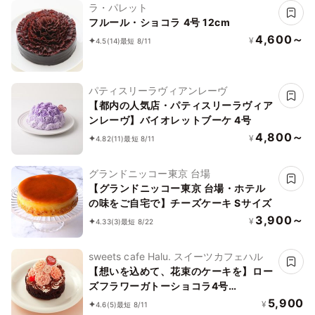
ラ・パレット
フルール・ショコラ 4号 12cm
4,600～
¥
4.5
(14)
最短 8/11
パティスリーラヴィアンレーヴ
【都内の人気店・パティスリーラヴィア
ンレーヴ】バイオレットブーケ 4号
4,800～
¥
4.82
(11)
最短 8/11
グランドニッコー東京 台場
【グランドニッコー東京 台場・ホテル
の味をご自宅で】チーズケーキ Sサイズ
3,900～
¥
4.33
(3)
最短 8/22
sweets cafe Halu. スイーツカフェハル
【想いを込めて、花束のケーキを】ロー
ズフラワーガトーショコラ4号
《Cake.jp限定》
5,900
¥
4.6
(5)
最短 8/11