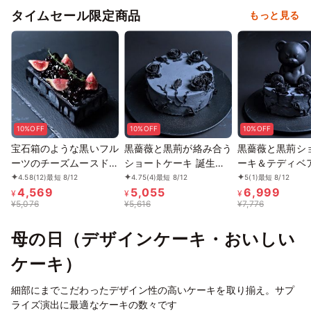
タイムセール限定商品
もっと見る
10%OFF
10%OFF
10%OFF
宝石箱のような黒いフル
黒薔薇と黒荊が絡み合う
黒薔薇と黒荊シ
ーツのチーズムースドリ
ショートケーキ 誕生日
ーキ＆テディベ
ップケーキ
4号サイズ
ケーキ タワーセ
4.58
(12)
最短 8/12
4.75
(4)
最短 8/12
5
(1)
最短 8/12
4,569
5,055
6,999
¥
¥
¥
¥
5,076
¥
5,616
¥
7,776
母の日（デザインケーキ・おいしい
ケーキ）
細部にまでこだわったデザイン性の高いケーキを取り揃え。サプ
ライズ演出に最適なケーキの数々です