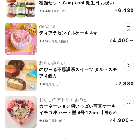
種類セット Canpachi 誕生日 お祝い 夏
ギフト お中元 暑中見舞い 残暑見舞い
6,480
¥
4.44
(9)
最短 8/10
decolne
ティアラセンイルケーキ 4号
4,400～
¥
4.5
(2)
最短 明後日
わらいみらい
のび～る不思議系スイーツ タルトスモ
ア 4個入
2,380
¥
4
(1)
最短 8/13
おかしのアトリエきのと
カーネーション柄いっぱい写真ケーキ
イチゴ味 ハート型 4号 12cm 【送られ
て送られてきた画像を色鉛筆画に編集で
4,900～
¥
4.5
(2)
最短 8/10
きます】