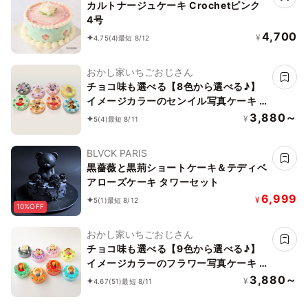
カルトナージュケーキ Crochetピンク
4号
4,700
¥
4.75
(4)
最短 8/12
おかし家いちごおじさん
チョコ味も選べる【8色から選べる♪】
イメージカラーのセンイル写真ケーキ 3
号 1～2名様向け
3,880～
¥
5
(4)
最短 8/11
BLVCK PARIS
黒薔薇と黒荊ショートケーキ＆テディベ
アローズケーキ タワーセット
6,999
¥
5
(1)
最短 8/12
10%OFF
おかし家いちごおじさん
チョコ味も選べる【9色から選べる♪】
イメージカラーのフラワー写真ケーキ 3
号 1～2名様向け
3,880～
¥
4.67
(51)
最短 8/11