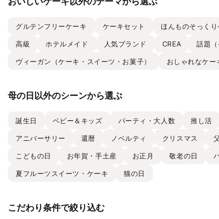
おいしいケーキ以外のテーマから選ぶ
グルテンフリーケーキ
ケーキセット
ほんものそっくり
高級
ホテルメイド
人気ブランド
CREA
話題（
ヴィーガン（ケーキ・スイーツ・お菓子）
おしゃれなケー
母の日以外のシーンから選ぶ
誕生日
ベビー＆キッズ
パーティ・大人数
推し活
アニバーサリー
還暦
ノベルティ
クリスマス
こどもの日
お年賀・手土産
お正月
敬老の日
夏フルーツスイーツ・ケーキ
猫の日
こだわり条件で絞り込む