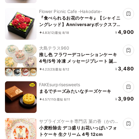
Flower Picnic Cafe -Hakodate-
『食べられるお花のケーキ』【シャイニ
ングレッド】Anniversaryボックスフ
ラワーケーキ＜ミニサイズ＞
4,900
¥
4.83
(12)
最短 8/18
大島テラス960
推し色 フラワーデコレーションケーキ
4号/5号 冷凍 メッセージプレート 誕生
日 母の日 アイドル サイズはオプション
3,480
¥
4.22
(23)
最短 8/12
より選択できます
FAKEsurprisesweets
まるでチーズみたいなチーズケーキ
3,990
¥
4.57
(110)
最短 8/11
サプライズケーキ専門店 菓の香（かの
か）
小麦粉除去 デコ盛りお花いっぱいフォ
トケーキ 生クリーム 4号 12cm