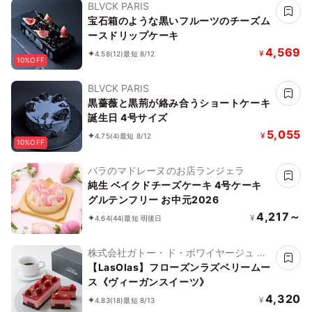
BLVCK PARIS
宝石箱のような黒いフルーツのチーズム
ースドリップケーキ
4,569
¥
4.58
(12)
最短 8/12
10%OFF
BLVCK PARIS
黒薔薇と黒荊が絡み合うショートケーキ
誕生日 4号サイズ
5,055
¥
4.75
(4)
最短 8/12
10%OFF
バラのマドレーヌのお店ランジェラ
純生 ベイクドチーズケーキ 4号ケーキ
グルテンフリー お中元2026
4,217～
¥
4.64
(44)
最短 明後日
株式会社ガトー・ド・ボワイヤージュ ブ
ランドLasolas
【LasOlas】フローズンラズベリームー
ス《ヴィーガンスイーツ》
4,320
¥
4.83
(18)
最短 8/13