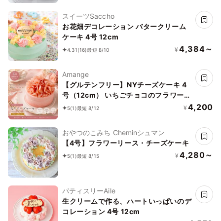
スイーツSaccho
お花畑デコレーション バタークリーム
ケーキ 4号 12cm
4,384～
¥
4.31
(16)
最短 8/10
Amange
【グルテンフリー】NYチーズケーキ 4
号（12cm） いちごチョコのフラワーデ
コレーション｜当店人気No.1
4,200
¥
5
(1)
最短 8/12
おやつのこみち Cheminシュマン
【4号】フラワーリース・チーズケーキ
4,280～
¥
5
(1)
最短 8/15
パティスリーAile
生クリームで作る、ハートいっぱいのデ
コレーション 4号 12cm