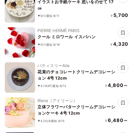
イラストお手紙ケーキ 思いをのせて 17
㎝
5,700
¥
5
(1)
最短 8/11
PIERRE HERMÉ PARIS
クール ミロワール イスパハン
4,320
¥
5
(1)
最短 8/18
パティスリーAile
花束のチョコレートクリームデコレーシ
ョン 4号 12cm
4,800～
¥
4.74
(97)
最短 8/13
iRene（アイリーン）
立体フラワーバタークリームデコレーシ
ョンケーキ 4号 12cm
6,480～
¥
4.25
(4)
最短 8/15