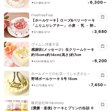
6,300～
¥
5
(1)
最短 8/15
FreeFreeFree
【ホールケーキ】ローズ&ベリーケーキ
「ふりふりレアチー」 小麦 ・ 乳 ・ 卵
不使用 4号 バレンタイン
3,680
¥
5
(1)
最短 8/10
ヴァムン洋菓子店
感謝状(メッセージ）生クリームケーキ
約15cmx約14cm(高さ)約7cm
6,200
¥
4.84
(38)
最短 8/11
ホームメードのお店～うしゃぎさん～
野球ボールケーキ 5号 15cm
7,450～
¥
4.2
(15)
最短 8/12
株式会社W-harmony
[愛媛・道後] ケーキとプリンの缶詰 ６