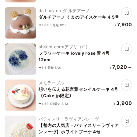
da Luciano-ダ ルチアーノ-
ダルチアーノ くまのアイスケーキ 4.5号
7,900
¥
4.67
(3)
最短 8/13
abricot.coro(アブリコロ)
フラワーケーキ lovely rose 青 4号
12cm
7,020～
¥
5
(1)
最短 8/21
メモラーブル
想いを伝える花言葉センイルケーキ 4号
《Cake.jp限定》
3,900
¥
4.53
(17)
最短 8/13
パティスリーラヴィアンレーヴ
【都内の人気店・パティスリーラヴィア
ンレーヴ】ホワイトブーケ 4号