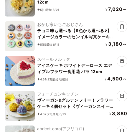
12cm
7,020～
¥
5
(1)
最短 8/21
おかし家いちごおじさん
チョコ味も選べる【9色から選べる♪】
イメージカラーのセンイル写真ケーキ
ライン 3号 1～2名様向け
3,180～
¥
5
(5)
最短 8/11
スペールフルッタ
アイスケーキ ホワイトデーローズ エデ
ィブルフラワー食用花 バラ 12cm
4,500～
¥
4.61
(23)
最短 明後日
フォーチュンキッチン
ヴィーガン&グルテンフリー！フラワー
ケーキ 4個セット《ヴィーガンスイー
ツ》
3,880
¥
4.67
(27)
最短 8/13
abricot.coro(アブリコロ)