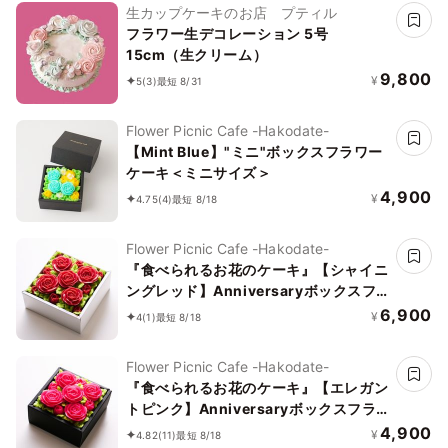
生カップケーキのお店 プティル
フラワー生デコレーション 5号
15cm（生クリーム）
9,800
¥
5
(3)
最短 8/31
Flower Picnic Cafe -Hakodate-
【Mint Blue】"ミニ"ボックスフラワー
ケーキ＜ミニサイズ＞
4,900
¥
4.75
(4)
最短 8/18
Flower Picnic Cafe -Hakodate-
『食べられるお花のケーキ』【シャイニ
ングレッド】Anniversaryボックスフ
ラワーケーキ
6,900
¥
4
(1)
最短 8/18
Flower Picnic Cafe -Hakodate-
『食べられるお花のケーキ』【エレガン
トピンク】Anniversaryボックスフラ
ワーケーキ＜ミニサイズ＞
4,900
¥
4.82
(11)
最短 8/18