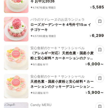
キ お中元2026
5,585
¥
4.74
(76)
最短 明後日
バラのマドレーヌのお店ランジェラ
ローズガーデンケーキ 4号外寸15㎝ イ
チゴケーキ
6,299
¥
4.57
(65)
最短 明後日
安心食材のケーキ＊サントシャペル
〈アレルギー対応〉天然色素・国産小麦
粉と安心材料＊カーネーションのクッキ
ーデコレーション★4号 【卵乳除去可
6,000～
¥
5
(1)
最短 8/11
能】
安心食材のケーキ＊サントシャペル
天然色素・国産小麦粉と安心材料＊カー
ネーションのクッキーデコレーション 4
号
5,900～
¥
5
(2)
最短 8/11
Candy MERU