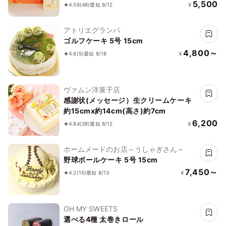
5,500
¥
4.56
(48)
最短 8/12
アトリエグランパ
ゴルフケーキ 5号 15cm
4,800～
¥
4.6
(5)
最短 8/18
ヴァムン洋菓子店
感謝状(メッセージ）生クリームケーキ
約15cmx約14cm(高さ)約7cm
6,200
¥
4.84
(38)
最短 8/12
ホームメードのお店～うしゃぎさん～
野球ボールケーキ 5号 15cm
7,450～
¥
4.2
(15)
最短 8/13
OH MY SWEETS
選べる4種 太巻きロール