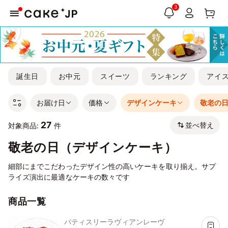
3
誕生日
お中元
スイーツ
ランキング
アイ
お届け日
価格
デザインケーキ
敬老の
27
並べ替え
対象商品:
件
敬老の日（デザインケーキ）
細部にまでこだわったデザイン性の高いケーキを取り揃え。サプ
ライズ演出に最適なケーキの数々です
商品一覧
パティスリーラヴィアンレーヴ