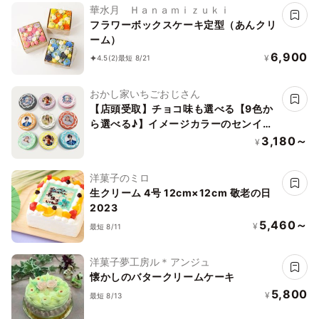
華水月 Ｈａｎａｍｉｚｕｋｉ
フラワーボックスケーキ定型（あんクリ
ーム）
6,900
¥
4.5
(2)
最短 8/21
おかし家いちごおじさん
【店頭受取】チョコ味も選べる【9色か
ら選べる♪】イメージカラーのセンイル
写真ケーキ ライン 3号 1～2名様向け
3,180～
¥
洋菓子のミロ
生クリーム 4号 12cm×12cm 敬老の日
2023
5,460～
¥
最短 8/11
洋菓子夢工房ル＊アンジュ
懐かしのバタークリームケーキ
5,800
¥
最短 8/13