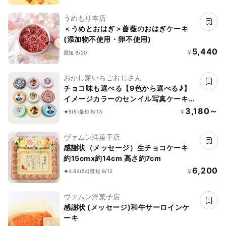
うめもり本店
＜うめとおはぎ＞薔薇のおはぎケーキ
(添加物不使用・卵不使用)
5,440
¥
最短 8/20
おかし家いちごおじさん
チョコ味も選べる【9色から選べる♪】
イメージカラーのセンイル写真ケーキ
ライン 3号 1～2名様向け
3,180～
¥
5
(5)
最短 8/13
ヴァムン洋菓子店
感謝状（メッセージ）生チョコケーキ
約15cmx約14cm 高さ約7cm
6,200
¥
4.94
(54)
最短 8/12
ヴァムン洋菓子店
感謝状 (メッセージ)和牛サーロインケ
ーキ