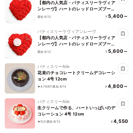
【都内の人気店・パティスリーラヴィア
ンレーヴ】ハートのレッドローズブーケ
ケーキ5号
5,400～
¥
最短 8/12
パティスリーラヴィアンレーヴ
【都内の人気店・パティスリーラヴィア
ンレーヴ】ハートのレッドローズブーケ
ケーキ4号
5,600～
¥
最短 8/12
パティスリーAile
花束のチョコレートクリームデコレーシ
ョン 4号 12cm
4,800～
¥
4.74
(97)
最短 8/14
パティスリーAile
生クリームで作る、ハートいっぱいのデ
コレーション 4号 12cm
4,550
¥
5
(2)
最短 8/13