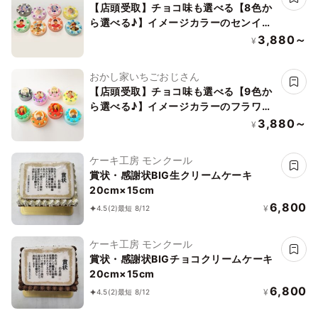
【店頭受取】チョコ味も選べる【8色か
ら選べる♪】イメージカラーのセンイル
写真ケーキ 3号 1～2名様向け
3,880～
¥
おかし家いちごおじさん
【店頭受取】チョコ味も選べる【9色か
ら選べる♪】イメージカラーのフラワー
写真ケーキ 3号 1～2名様向け
3,880～
¥
ケーキ工房 モンクール
賞状・感謝状BIG生クリームケーキ
20cm×15cm
6,800
¥
4.5
(2)
最短 8/12
ケーキ工房 モンクール
賞状・感謝状BIGチョコクリームケーキ
20cm×15cm
6,800
¥
4.5
(2)
最短 8/12