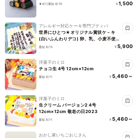
1,500
¥
4
(1)
最短 8/19
アレルギー対応ケーキ専門プティパ
世界にひとつ★オリジナル賞状ケ－キ
(白いふんわりデコ) 卵、乳、小麦不使
用 天然色素(15㎝×15㎝)
5,900
¥
最短 8/15
洋菓子のミロ
チョコ生 4号 12cm×12cm
5,460～
¥
最短 8/11
洋菓子のミロ
生クリーム バージョン2 4号
12cm×12cm 敬老の日2023
5,460～
¥
最短 8/11
おかし家いちごおじさん