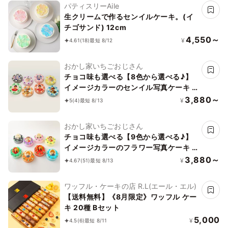
パティスリーAile
生クリームで作るセンイルケーキ。(イ
チゴサンド) 12cm
4,550～
¥
4.61
(18)
最短 8/12
おかし家いちごおじさん
チョコ味も選べる【8色から選べる♪】
イメージカラーのセンイル写真ケーキ 3
号 1～2名様向け
3,880～
¥
5
(4)
最短 8/13
おかし家いちごおじさん
チョコ味も選べる【9色から選べる♪】
イメージカラーのフラワー写真ケーキ 3
号 1～2名様向け
3,880～
¥
4.67
(51)
最短 8/13
ワッフル・ケーキの店 R.L(エール・エル)
【送料無料】《8月限定》ワッフル ケー
キ 20種 Bセット
5,000
¥
4.5
(6)
最短 8/11