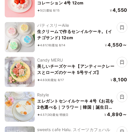
コレーション 4号 12cm
4,550
¥
5
(2)
最短 8/15
パティスリーAile
生クリームで作るセンイルケーキ。(イ
チゴサンド) 12cm
4,550～
¥
4.61
(18)
最短 8/14
Candy MERU
美しいチーズケーキ【アンティークレー
スとローズのケーキ 5号サイズ】
8,100
¥
4.63
(8)
最短 8/17
Rstyle
エレガントセンイルケーキ 4号《お花を
2色選べる｜フラワー｜韓国｜誕生日｜
お好きなメッセージ♪》
4,890～
¥
4.57
(30)
最短 明後日
sweets cafe Halu. スイーツカフェハル