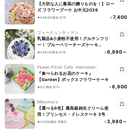
【大切な人に最高の贈りものを！】ロー
ズ フラワーブーケ お中元2026
7,400
¥
4.66
(50)
最短 8/18
フォーチュンキッチン
乳製品&小麦粉不使用！グルテンフリ
ー！ ブルーベリーチーズケーキ
15cm《ヴィーガンスイーツ・ヴィーガ
6,990～
¥
4.89
(18)
最短 8/16
ンケーキ》
Flower Picnic Cafe -Hakodate-
『食べられるお花のケーキ』
【Garden】ボックスフラワーケーキ
6,900
¥
5
(2)
最短 8/21
Milkymoco
【選べる6色】最高級純生クリーム使
用！プリンセス・ドレスケーキ 3号
3,980～
¥
4.33
(6)
最短 明後日