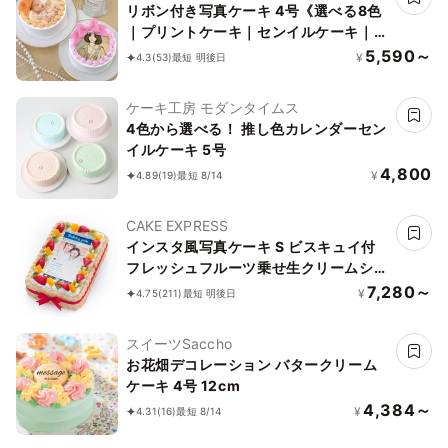
リボン付き写真ケーキ 4号《選べる8色
｜プリントケーキ｜センイルケーキ｜韓
国｜お好きなメッセージで♪》
5,590～
¥
4.3
(53)
最短 明後日
ケーキ工房 モダンタイムス
4色から選べる！ 推し色カレンダーセン
イルケーキ 5号
4,800
¥
4.89
(19)
最短 8/14
CAKE EXPRESS
インスタ風写真ケーキ S ビスキュイ付
フレッシュフルーツ乗せ生クリームショ
ートケーキ 21×14cm birthdaygram
7,280～
¥
4.75
(211)
最短 明後日
スイーツSaccho
お花畑デコレーション バタークリーム
ケーキ 4号 12cm
4,384～
¥
4.31
(16)
最短 8/14