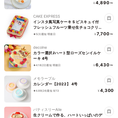
韓国｜誕生日｜お好きなメッセージ♪》
4,890～
¥
CAKE EXPRESS
インスタ風写真ケーキ S ビスキュイ付
フレッシュフルーツ乗せ生チョコクリー
ムショートケーキ 21×14cm choco-
7,700～
¥
5
(3)
最短 明後日
birthdaygram
decolne
カラー選択♪ハート型ローズセンイルケ
ーキ 4号
6,430～
¥
4.18
(22)
最短 明後日
メモラーブル
カレンダー【2022】 4号
4,300
¥
4.88
(24)
最短 8/13
パティスリーAile
生クリームで作る、ハートいっぱいのデ