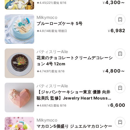
4,300～
¥
4.45
(221)
最短 8/16
Milkymoco
ブルーローズケーキ 5号
6,982
¥
4.8
(148)
最短 明後日
パティスリーAile
花束のチョコレートクリームデコレーシ
ョン 4号 12cm
4,800～
¥
4.74
(97)
最短 8/16
パティスリーAile
【ジャパンケーキショー東京 優勝 向井
聡美氏 監修】Jewelry Heart Mousse
～Coral pink～
6,600
¥
4.68
(142)
最短 8/16
Milkymoco
マカロン5個盛り ジュエルマカロンケー