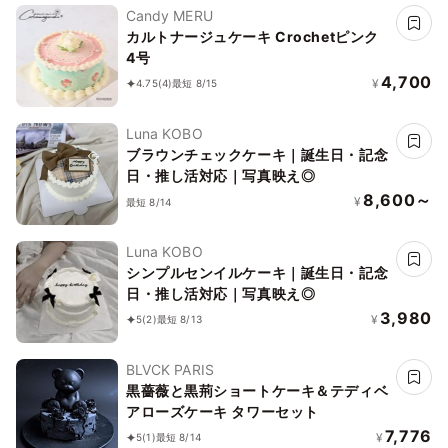
Candy MERU
カルトナージュケーキ Crochetピンク
4号
4,700
¥
4.75
(4)
最短 8/15
Luna KOBO
ブラウンチェックケーキ｜誕生日・記念
日・推し活対応｜写真映え◎
8,600～
¥
最短 8/14
Luna KOBO
シンプルセンイルケーキ｜誕生日・記念
日・推し活対応｜写真映え◎
3,980
¥
5
(2)
最短 8/13
BLVCK PARIS
黒薔薇と黒荊ショートケーキ＆テディベ
アローズケーキ タワーセット
7,776
¥
5
(1)
最短 8/14