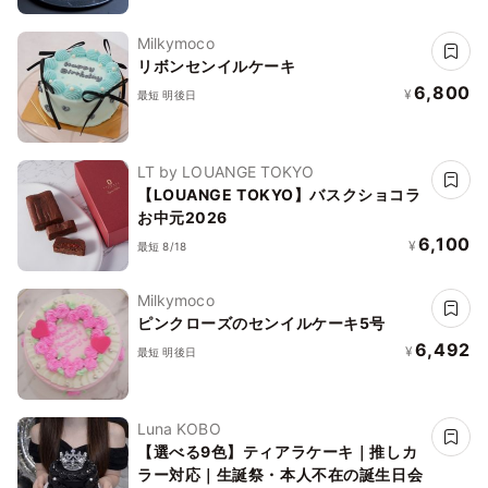
Milkymoco
リボンセンイルケーキ
6,800
¥
最短 明後日
LT by LOUANGE TOKYO
【LOUANGE TOKYO】バスクショコラ
お中元2026
6,100
¥
最短 8/18
Milkymoco
ピンクローズのセンイルケーキ5号
6,492
¥
最短 明後日
Luna KOBO
【選べる9色】ティアラケーキ｜推しカ
ラー対応｜生誕祭・本人不在の誕生日会