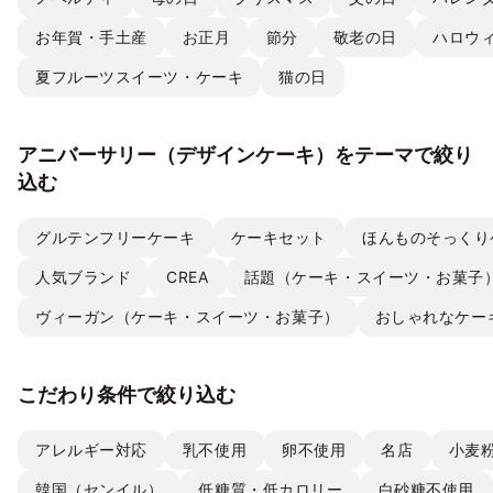
お年賀・手土産
お正月
節分
敬老の日
ハロウ
夏フルーツスイーツ・ケーキ
猫の日
アニバーサリー（デザインケーキ）をテーマで絞り
込む
グルテンフリーケーキ
ケーキセット
ほんものそっくり
人気ブランド
CREA
話題（ケーキ・スイーツ・お菓子
ヴィーガン（ケーキ・スイーツ・お菓子）
おしゃれなケー
こだわり条件で絞り込む
アレルギー対応
乳不使用
卵不使用
名店
小麦
韓国（センイル）
低糖質・低カロリー
白砂糖不使用