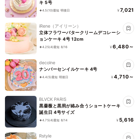
キ 5号
7,021
¥
4.5
(10)
最短 明後日
iRene（アイリーン）
立体フラワーバタークリームデコレーシ
ョンケーキ 4号 12cm
6,480～
¥
4.25
(4)
最短 8/16
decolne
ナンバーセンイルケーキ 4号
4,710～
¥
4.4
(5)
最短 明後日
BLVCK PARIS
黒薔薇と黒荊が絡み合うショートケーキ
誕生日 4号サイズ
5,616
¥
4.75
(4)
最短 8/14
Rstyle