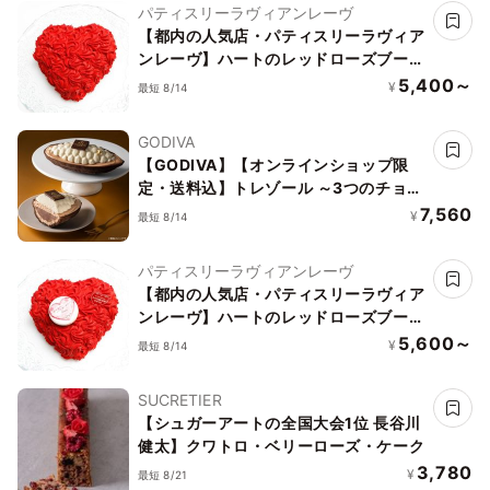
パティスリーラヴィアンレーヴ
【都内の人気店・パティスリーラヴィア
ンレーヴ】ハートのレッドローズブーケ
ケーキ5号
5,400～
¥
最短 8/14
GODIVA
【GODIVA】【オンラインショップ限
定・送料込】トレゾール ～3つのチョコ
レートを楽しむアイスケーキ～ お中元
7,560
¥
最短 8/14
2026
パティスリーラヴィアンレーヴ
【都内の人気店・パティスリーラヴィア
ンレーヴ】ハートのレッドローズブーケ
ケーキ4号
5,600～
¥
最短 8/14
SUCRETIER
【シュガーアートの全国大会1位 長谷川
健太】クワトロ・ベリーローズ・ケーク
3,780
¥
最短 8/21