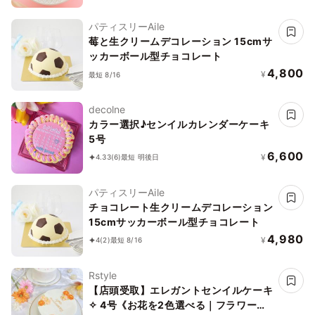
パティスリーAile
莓と生クリームデコレーション 15cmサ
ッカーボール型チョコレート
4,800
¥
最短 8/16
decolne
カラー選択♪センイルカレンダーケーキ
5号
6,600
¥
4.33
(6)
最短 明後日
パティスリーAile
チョコレート生クリームデコレーション
15cmサッカーボール型チョコレート
4,980
¥
4
(2)
最短 8/16
Rstyle
【店頭受取】エレガントセンイルケーキ
✧ 4号《お花を2色選べる｜フラワー｜