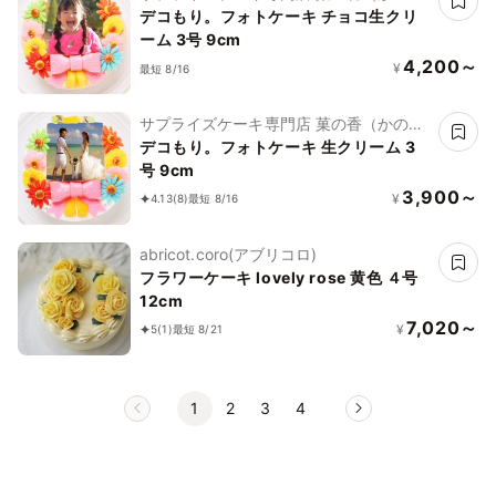
か）
デコもり。フォトケーキ チョコ生クリ
ーム 3号 9cm
4,200～
¥
最短 8/16
サプライズケーキ専門店 菓の香（かの
か）
デコもり。フォトケーキ 生クリーム 3
号 9cm
3,900～
¥
4.13
(8)
最短 8/16
abricot.coro(アブリコロ)
フラワーケーキ lovely rose 黄色 ４号
12cm
7,020～
¥
5
(1)
最短 8/21
1
2
3
4