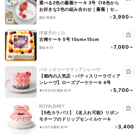
選べる2色の薔薇ケーキ 3号《18色から
お好きな2色の組み合わせ｜薔薇｜セン
イルケーキ｜メッセージ｜韓国》
3,990～
¥
最短 明後日
PR
洋菓子のミロ
古稀ケーキ 5号 15cm×15cm
7,060～
¥
最短 8/14
PR
パティスリーラヴィアンレーヴ
【都内の人気店・パティスリーラヴィア
ンレーヴ】ローズブーケケーキ 4号
5,700～
¥
4.63
(102)
最短 8/14
ROYALBABY
【5色カラバリ】《名入れ可能》リボン
モチーフのドリップセンイルケーキ
3,400
¥
2.67
(3)
最短 8/16