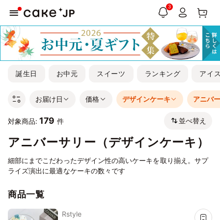
3
誕生日
お中元
スイーツ
ランキング
アイ
お届け日
価格
デザインケーキ
アニバ
179
並べ替え
対象商品:
件
アニバーサリー（デザインケーキ）
細部にまでこだわったデザイン性の高いケーキを取り揃え。サプ
ライズ演出に最適なケーキの数々です
商品一覧
Rstyle