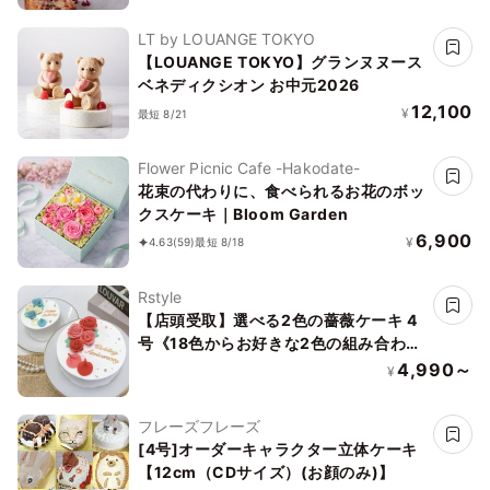
LT by LOUANGE TOKYO
【LOUANGE TOKYO】グランヌヌース
ベネディクシオン お中元2026
12,100
¥
最短 8/21
Flower Picnic Cafe -Hakodate-
花束の代わりに、食べられるお花のボッ
クスケーキ｜Bloom Garden
6,900
¥
4.63
(59)
最短 8/18
Rstyle
【店頭受取】選べる2色の薔薇ケーキ 4
号《18色からお好きな2色の組み合わせ
｜薔薇｜センイルケーキ｜メッセージ｜
4,990～
¥
韓国》
フレーズフレーズ
[4号]オーダーキャラクター立体ケーキ
【12cm（CDサイズ）(お顔のみ)】