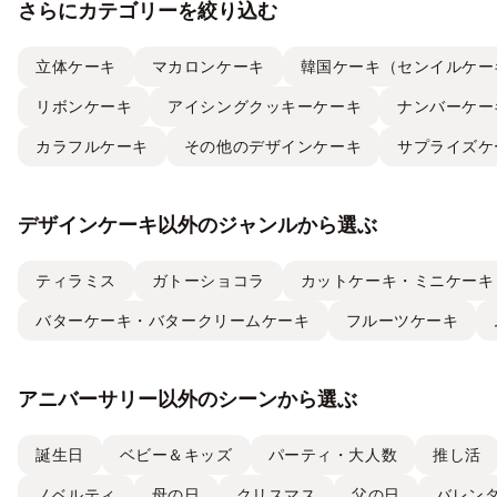
さらにカテゴリーを絞り込む
立体ケーキ
マカロンケーキ
韓国ケーキ（センイルケー
リボンケーキ
アイシングクッキーケーキ
ナンバーケー
カラフルケーキ
その他のデザインケーキ
サプライズケ
デザインケーキ以外のジャンルから選ぶ
ティラミス
ガトーショコラ
カットケーキ・ミニケーキ
バターケーキ・バタークリームケーキ
フルーツケーキ
アニバーサリー以外のシーンから選ぶ
誕生日
ベビー＆キッズ
パーティ・大人数
推し活
ノベルティ
母の日
クリスマス
父の日
バレン