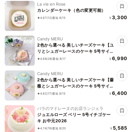
La vie en Rose
カレンダーケーキ（色の変更可能）
3,300
¥
4.67
(12)
最短 8/15
Candy MERU
2色から選べる 美しいチーズケーキ【ユ
リとシュガーレースのケーキ 5号サイ
ズ】
6,990
¥
4.68
(28)
最短 8/17
Candy MERU
2色から選べる 美しいチーズケーキ【薔
薇とシュガーレースのケーキ 5号サイズ
15cm】
6,400
¥
4.82
(17)
最短 8/15
バラのマドレーヌのお店ランジェラ
ジュエルローズ ベリー 5号イチゴケー
キ お中元2026
5,585
¥
4.74
(76)
最短 8/20