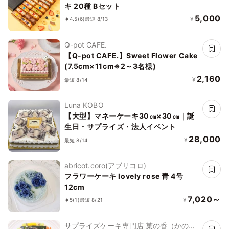
キ 20種 Bセット
5,000
¥
4.5
(6)
最短 8/13
Q-pot CAFE.
【Q-pot CAFE.】Sweet Flower Cake
(7.5cm×11cm※2～3名様)
2,160
¥
最短 8/14
Luna KOBO
【大型】マネーケーキ30㎝×30㎝｜誕
生日・サプライズ・法人イベント
28,000
¥
最短 8/14
abricot.coro(アブリコロ)
フラワーケーキ lovely rose 青 4号
12cm
7,020～
¥
5
(1)
最短 8/21
サプライズケーキ専門店 菓の香（かの