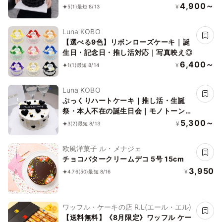
4,900～
¥
5
(1)
最短 8/13
Luna KOBO
【選べる9色】リボンローズケーキ｜誕
生日・記念日・推し活対応｜写真映え◎
6,400～
¥
1
(1)
最短 8/14
Luna KOBO
ぷっくりハートケーキ｜推し活・生誕
祭・本人不在の誕生日会｜モノトーン量
産系
5,300～
¥
3
(2)
最短 8/13
欧風洋菓子 ル・メナジェ
チョコバタークリームデコ 5号 15cm
3,950
¥
4.76
(50)
最短 8/16
ワッフル・ケーキの店 R.L(エール・エル)
【送料無料】《8月限定》ワッフル ケー