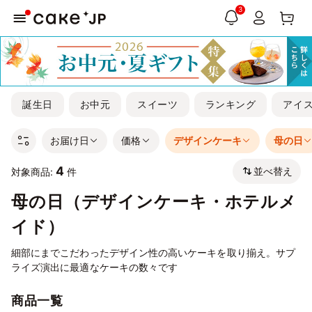
3
誕生日
お中元
スイーツ
ランキング
アイ
お届け日
価格
デザインケーキ
母の日
4
並べ替え
対象商品:
件
母の日（デザインケーキ・ホテルメ
イド）
細部にまでこだわったデザイン性の高いケーキを取り揃え。サプ
ライズ演出に最適なケーキの数々です
商品一覧