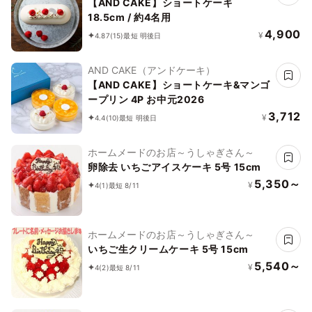
【AND CAKE】ショートケーキ
18.5cm / 約4名用
4,900
¥
4.87
(15)
最短 明後日
AND CAKE（アンドケーキ）
【AND CAKE】ショートケーキ&マンゴ
ープリン 4P お中元2026
3,712
¥
4.4
(10)
最短 明後日
ホームメードのお店～うしゃぎさん～
卵除去 いちごアイスケーキ 5号 15cm
5,350～
¥
4
(1)
最短 8/11
ホームメードのお店～うしゃぎさん～
いちご生クリームケーキ 5号 15cm
5,540～
¥
4
(2)
最短 8/11