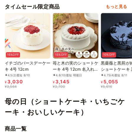
タイムセール限定商品
もっと見る
15%OFF
15%OFF
10%OFF
イチゴのバースデーケー
苺と木の実のショートケ
黒薔薇と黒荊が
キ 4号 12cm
ーキ 4号 12cm 名入れ
ショートケーキ 
メッセージ 選択可 チョ
4号サイズ
4.5
(2)
最短 8/10
4.8
(10)
最短 明後日
4.75
(4)
最短 8/11
3,030
3,145
5,055
コ プレート お中元
¥
¥
¥
¥
3,564
¥
3,700
¥
5,616
2026 アイス2026
母の日（ショートケーキ・いちごケ
ーキ・おいしいケーキ）
商品一覧