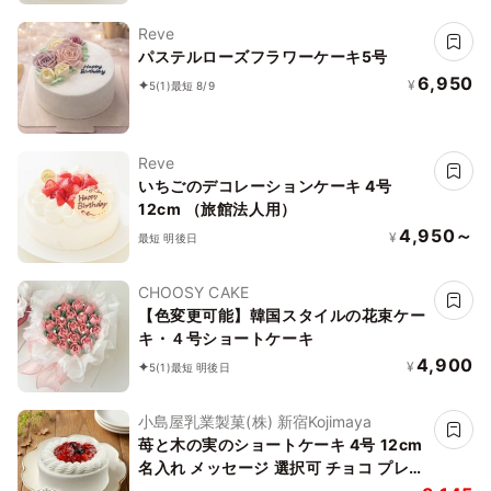
Reve
パステルローズフラワーケーキ5号
6,950
¥
5
(1)
最短 8/9
Reve
いちごのデコレーションケーキ 4号
12cm （旅館法人用）
4,950～
¥
最短 明後日
CHOOSY CAKE
【色変更可能】韓国スタイルの花束ケー
キ・４号ショートケーキ
4,900
¥
5
(1)
最短 明後日
小島屋乳業製菓(株) 新宿Kojimaya
苺と木の実のショートケーキ 4号 12cm
名入れ メッセージ 選択可 チョコ プレー
ト お中元 2026 アイス2026