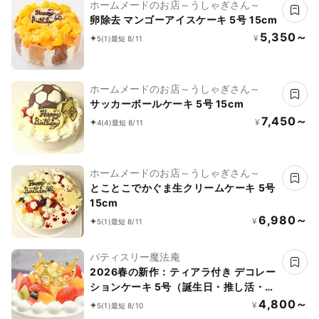
ホームメードのお店～うしゃぎさん～
卵除去 マンゴーアイスケーキ 5号 15cm
5,350～
¥
5
(1)
最短 8/11
ホームメードのお店～うしゃぎさん～
サッカーボールケーキ 5号 15cm
7,450～
¥
4
(4)
最短 8/11
ホームメードのお店～うしゃぎさん～
とことこでかぐま生クリームケーキ 5号
15cm
6,980～
¥
5
(1)
最短 8/11
パティスリー魔法庵
2026春の新作：ティアラ付き デコレー
ションケーキ 5号（誕生日・推し活・バ
ースデー・映え）
4,800～
¥
5
(1)
最短 8/10