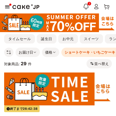
3
タイムセール
誕生日
お中元
スイーツ
ラ
お届け日
価格
ショートケーキ・いちごケーキ
29
並べ替え
対象商品:
件
終了まで
26:42:38