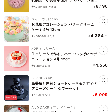
乳製品・小麦粉不使用 ラズベリーショ
コラ 5号 15cm《ヴィーガンスイーツ・
8,196
¥
4.7
(10)
最短 明後日
ヴィーガンケーキ》
スイーツSaccho
お花畑デコレーション バタークリーム
ケーキ 4号 12cm
4,384～
¥
4.31
(16)
最短 8/9
パティスリーAile
生クリームで作る、ハートいっぱいのデ
コレーション 4号 12cm
4,550
¥
5
(2)
最短 8/11
BLVCK PARIS
黒薔薇と黒荊ショートケーキ＆テディベ
アローズケーキ タワーセット
6,999
¥
5
(1)
最短 8/11
10%OFF
AND CAKE（アンドケーキ）