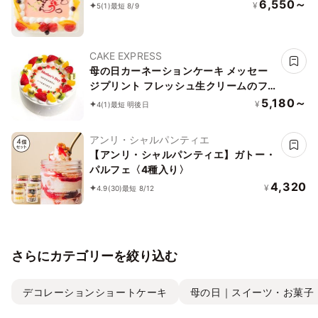
6,550～
¥
5
(1)
最短 8/9
CAKE EXPRESS
母の日カーネーションケーキ メッセー
ジプリント フレッシュ生クリームのフ
ルーツデコレーションケーキ 4号 12cm
5,180～
¥
4
(1)
最短 明後日
cream-4-mother
アンリ・シャルパンティエ
【アンリ・シャルパンティエ】ガトー・
パルフェ〈4種入り〉
4,320
¥
4.9
(30)
最短 8/12
さらにカテゴリーを絞り込む
デコレーションショートケーキ
母の日｜スイーツ・お菓子