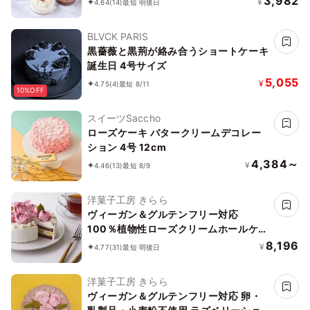
3,982
¥
4.64
(14)
最短 明後日
BLVCK PARIS
黒薔薇と黒荊が絡み合うショートケーキ
誕生日 4号サイズ
5,055
¥
4.75
(4)
最短 8/11
10%OFF
スイーツSaccho
ローズケーキ バタークリームデコレー
ション 4号 12cm
4,384～
¥
4.46
(13)
最短 8/9
洋菓子工房 きらら
ヴィーガン＆グルテンフリー対応
100％植物性ローズクリームホールケー
キ 5号 15cm《ヴィーガンスイーツ・ヴ
8,196
¥
4.77
(31)
最短 明後日
ィーガンケーキ》
洋菓子工房 きらら
ヴィーガン＆グルテンフリー対応 卵・