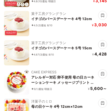
3,145
¥
4.8
(10)
最短 明後日
15%OFF
菓子工房グラングラン
イチゴのバースデーケーキ 4号 12cm
3,030
¥
4.5
(2)
最短 8/10
15%OFF
菓子工房グラングラン
イチゴのバースデーケーキ 5号 15cm
4,428
¥
4.67
(3)
最短 8/10
CAKE EXPRESS
アレルギー対応 卵不使用 母の日カーネ
ーションケーキ メッセージプリント フ
レッシュ生クリームのフルーツデコレー
5,600～
¥
5
(1)
最短 明後日
ションケーキ 4号 12cm cream-4-
mother-noegg
洋菓子のミロ
母の日ケーキ 4号 12cm×12cm