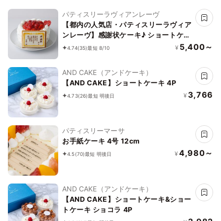
パティスリーラヴィアンレーヴ
【都内の人気店・パティスリーラヴィア
ンレーヴ】感謝状ケーキ♪ ショートケー
キ 4号
5,400～
¥
4.74
(35)
最短 8/10
AND CAKE（アンドケーキ）
【AND CAKE】ショートケーキ 4P
3,766
¥
4.73
(26)
最短 明後日
パティスリーマーサ
お手紙ケーキ 4号 12cm
4,980～
¥
4.5
(70)
最短 明後日
AND CAKE（アンドケーキ）
【AND CAKE】ショートケーキ&ショー
トケーキ ショコラ 4P