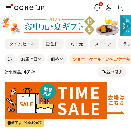
3
タイムセール
誕生日
お中元
スイーツ
ラ
お届け日
価格
ショートケーキ・いちごケーキ
47
並べ替え
対象商品:
件
終了まで
14:40:07