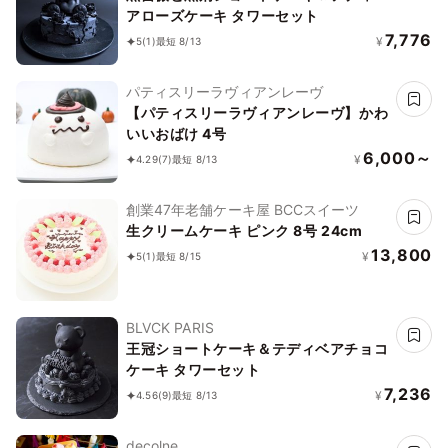
アローズケーキ タワーセット
7,776
¥
5
(1)
最短 8/13
パティスリーラヴィアンレーヴ
【パティスリーラヴィアンレーヴ】かわ
いいおばけ 4号
6,000～
¥
4.29
(7)
最短 8/13
創業47年老舗ケーキ屋 BCCスイーツ
生クリームケーキ ピンク 8号 24cm
13,800
¥
5
(1)
最短 8/15
BLVCK PARIS
王冠ショートケーキ＆テディベアチョコ
ケーキ タワーセット
7,236
¥
4.56
(9)
最短 8/13
decolne