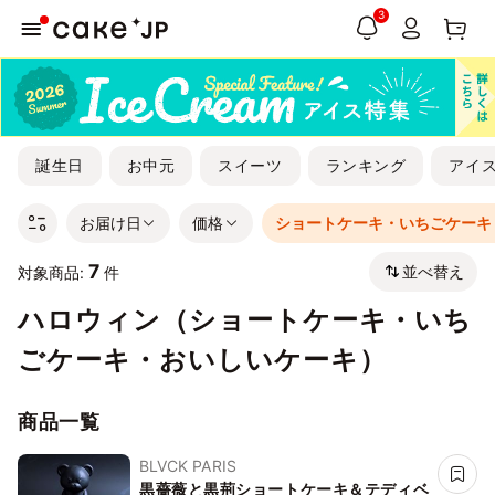
3
誕生日
お中元
スイーツ
ランキング
アイ
お届け日
価格
ショートケーキ・いちごケーキ
7
並べ替え
対象商品:
件
ハロウィン（ショートケーキ・いち
ごケーキ・おいしいケーキ）
商品一覧
BLVCK PARIS
黒薔薇と黒荊ショートケーキ＆テディベ