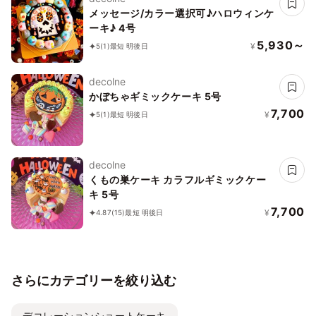
メッセージ/カラー選択可♪ハロウィンケ
ーキ♪ 4号
5,930～
¥
5
(1)
最短 明後日
decolne
かぼちゃギミックケーキ 5号
7,700
¥
5
(1)
最短 明後日
decolne
くもの巣ケーキ カラフルギミックケー
キ 5号
7,700
¥
4.87
(15)
最短 明後日
さらにカテゴリーを絞り込む
デコレーションショートケーキ