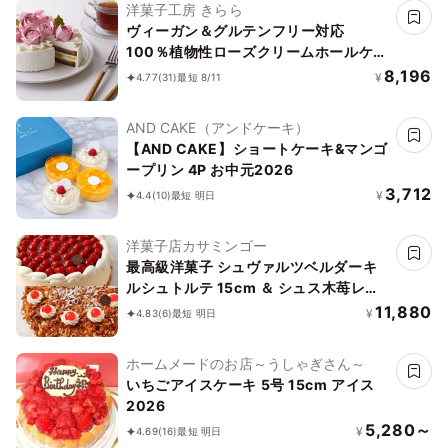
洋菓子工房 きらら
ヴィーガン＆グルテンフリー対応
100％植物性ローズクリームホールケー
キ 5号 15cm《ヴィーガンスイーツ・ヴ
8,196
¥
4.77
(31)
最短 8/11
ィーガンケーキ》
AND CAKE（アンドケーキ）
【AND CAKE】ショートケーキ&マンゴ
ープリン 4P お中元2026
3,712
¥
4.4
(10)
最短 明日
洋菓子店カサミンゴー
最高級洋菓子 シュヴァルツベルダーキ
ルシュトルテ 15cm ＆ シュス木苺レア
チーズケーキ 15cm セット
11,880
¥
4.83
(6)
最短 明日
ホームメードのお店～うしゃぎさん～
いちごアイスケーキ 5号 15cm アイス
2026
5,280～
¥
4.69
(16)
最短 明日