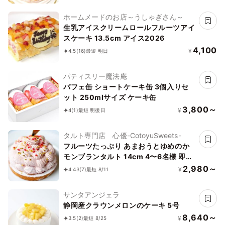
ホームメードのお店～うしゃぎさん～
生乳アイスクリームロールフルーツアイ
スケーキ 13.5cm アイス2026
4,100
¥
4.5
(16)
最短 明日
パティスリー魔法庵
パフェ缶 ショートケーキ缶 3個入りセ
ット 250mlサイズ ケーキ缶
3,800～
¥
4
(1)
最短 明後日
タルト専門店 心優-CotoyuSweets-
フルーツたっぷり あまおうとゆめのか
モンブランタルト 14cm 4〜6名様 即日
出荷 お届け指定可 お取り寄せ 誕生日ケ
2,980～
¥
4.43
(7)
最短 8/11
ーキ タルト お中元2026
サンタアンジェラ
静岡産クラウンメロンのケーキ 5号
8,640～
¥
3.5
(2)
最短 8/25