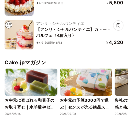
5,500
¥
4.26
(23)
最短 明日
アンリ・シャルパンティエ
【アンリ・シャルパンティエ】ガトー・
パルフェ〈4種入り〉
4,320
¥
4.9
(30)
最短 8/13
Cake.jpマガジン
お中元に喜ばれる和菓子の
お中元の予算3000円で選
失礼の
お取り寄せ｜水羊羹やゼリ
ぶ｜センスが光る絶品スイ
感と格
ーで涼を届ける夏ギフト
ーツギフトと失敗しない選
ツギフ
2026/07/14
2026/07/08
2026/07/
び方