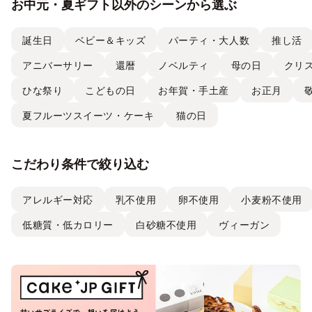
お中元・夏ギフト以外のシーンから選ぶ
誕生日
ベビー＆キッズ
パーティ・大人数
推し活
アニバーサリー
還暦
ノベルティ
母の日
クリ
ひな祭り
こどもの日
お年賀・手土産
お正月
夏フルーツスイーツ・ケーキ
猫の日
こだわり条件で絞り込む
アレルギー対応
乳不使用
卵不使用
小麦粉不使用
低糖質・低カロリー
白砂糖不使用
ヴィーガン