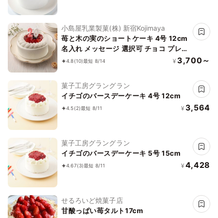
小島屋乳業製菓(株) 新宿Kojimaya
苺と木の実のショートケーキ 4号 12cm
名入れ メッセージ 選択可 チョコ プレー
ト お中元 2026 アイス2026
3,700～
¥
4.8
(10)
最短 8/14
菓子工房グラングラン
イチゴのバースデーケーキ 4号 12cm
3,564
¥
4.5
(2)
最短 8/11
菓子工房グラングラン
イチゴのバースデーケーキ 5号 15cm
4,428
¥
4.67
(3)
最短 8/11
せるろいど焼菓子店
甘酸っぱい苺タルト17cm