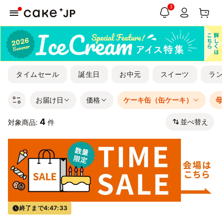
3
タイムセール
誕生日
お中元
スイーツ
ラ
お届け日
価格
ケーキ缶（缶ケーキ）
4
並べ替え
対象商品:
件
終了まで
4:47:33