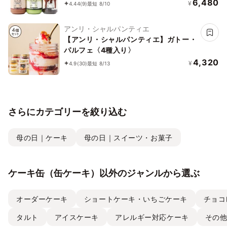
ギフト お中元 暑中見舞い 残暑見舞い
6,480
¥
4.44
(9)
最短 8/10
アンリ・シャルパンティエ
【アンリ・シャルパンティエ】ガトー・
パルフェ〈4種入り〉
4,320
¥
4.9
(30)
最短 8/13
さらにカテゴリーを絞り込む
母の日｜ケーキ
母の日｜スイーツ・お菓子
ケーキ缶（缶ケーキ）以外のジャンルから選ぶ
オーダーケーキ
ショートケーキ・いちごケーキ
チョコ
タルト
アイスケーキ
アレルギー対応ケーキ
その