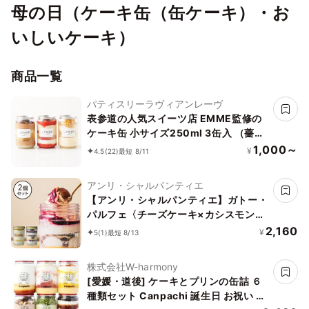
母の日（ケーキ缶（缶ケーキ）・お
いしいケーキ）
商品一覧
パティスリーラヴィアンレーヴ
表参道の人気スイーツ店 EMME監修の
ケーキ缶 小サイズ250ml 3缶入 （薔薇
とイチゴ缶、モンブラン缶、オペラ缶、
1,000～
¥
4.5
(22)
最短 8/11
全3種から選べる3種）
アンリ・シャルパンティエ
【アンリ・シャルパンティエ】ガトー・
パルフェ〈チーズケーキ×カシスモンブ
ラン〉
2,160
¥
5
(1)
最短 8/13
株式会社W-harmony
[愛媛・道後] ケーキとプリンの缶詰 ６
種類セット Canpachi 誕生日 お祝い 夏