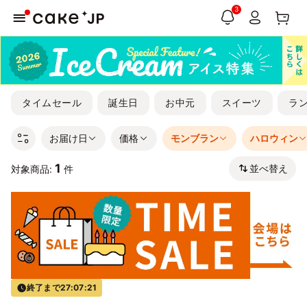
3
タイムセール
誕生日
お中元
スイーツ
ラ
お届け日
価格
モンブラン
ハロウィン
1
並べ替え
対象商品:
件
終了まで
27:07:20