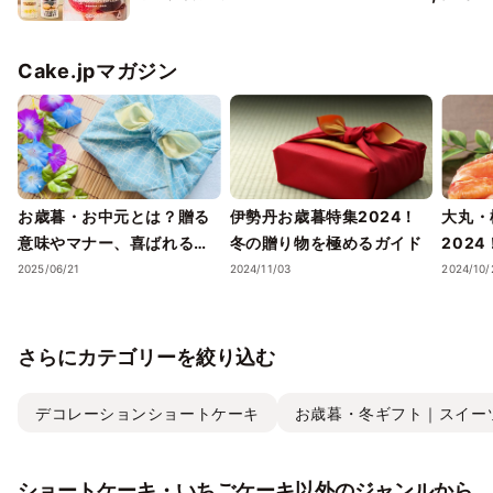
Cake.jpマガジン
お歳暮・お中元とは？贈る
伊勢丹お歳暮特集2024！
大丸・
意味やマナー、喜ばれるギ
冬の贈り物を極めるガイド
202
フトのポイントまで徹底解
ェック
2025/06/21
2024/11/03
2024/10/
説！
さらにカテゴリーを絞り込む
デコレーションショートケーキ
お歳暮・冬ギフト｜スイー
ショートケーキ・いちごケーキ以外のジャンルから