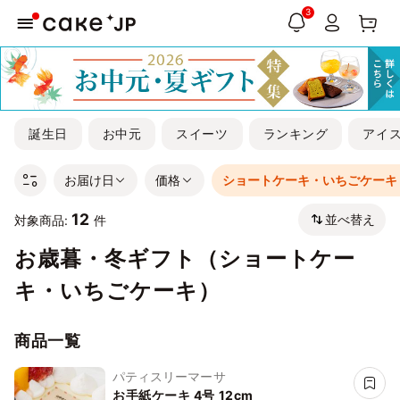
3
誕生日
お中元
スイーツ
ランキング
アイ
お届け日
価格
ショートケーキ・いちごケーキ
12
並べ替え
対象商品:
件
お歳暮・冬ギフト（ショートケー
キ・いちごケーキ）
商品一覧
パティスリーマーサ
お手紙ケーキ 4号 12cm