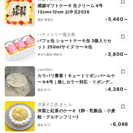
感謝ギフトケーキ 生クリーム 4号
12cm×12cm お中元2026
5,460～
¥
最短 明後日
パティスリー魔法庵
パフェ缶 ショートケーキ缶 3個入りセ
ット 250mlサイズ ケーキ缶
3,800～
¥
4
(1)
最短 明後日
candle+
カラバリ豊富！キュートリボンパールケ
ーキ4号｜推しカラー対応・リボンデザ
イン/
4,380～
¥
最短 8/11
洋菓子工房 きらら
洋梨と紅茶のケーキ《卵・乳製品・小麦
粉・グルテンフリー》
6,098
¥
最短 8/11