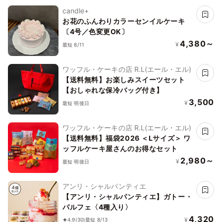
candle+
お花のふんわりカラーセンイルケーキ
〔4号／色変更OK〕
4,380～
¥
最短 8/11
ワッフル・ケーキの店 R.L(エール・エル)
【送料無料】お楽しみスイーツセット
【おしゃれな保冷バッグ付き】
3,500
¥
最短 明後日
ワッフル・ケーキの店 R.L(エール・エル)
【送料無料】福袋2026 ＜Lサイズ＞ ワ
ッフルケーキ屋さんのお得なセット
2,980～
¥
最短 明後日
アンリ・シャルパンティエ
【アンリ・シャルパンティエ】ガトー・
パルフェ〈4種入り〉
4,320
¥
4.9
(30)
最短 8/13