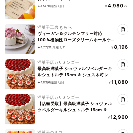
4,980～
¥
4.5
(70)
最短 明日
洋菓子工房 きらら
ヴィーガン＆グルテンフリー対応
100％植物性ローズクリームホールケー
キ 5号 15cm《ヴィーガンスイーツ・ヴ
8,196
¥
4.77
(31)
最短 8/11
ィーガンケーキ》
洋菓子店カサミンゴー
最高級洋菓子 シュヴァルツベルダーキ
ルシュトルテ 15cm ＆ シュス木苺レア
チーズケーキ 15cm セット
11,880
¥
4.83
(6)
最短 明日
洋菓子店カサミンゴー
【店頭受取】最高級洋菓子 シュヴァル
ツベルダーキルシュトルテ 15cm ＆ シ
ュス木苺レアチーズケーキ 15cm セッ
12,960
¥
ト
洋菓子のミロ