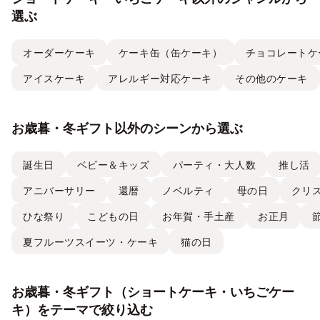
選ぶ
オーダーケーキ
ケーキ缶（缶ケーキ）
チョコレートケ
アイスケーキ
アレルギー対応ケーキ
その他のケーキ
お歳暮・冬ギフト以外のシーンから選ぶ
誕生日
ベビー＆キッズ
パーティ・大人数
推し活
アニバーサリー
還暦
ノベルティ
母の日
クリ
ひな祭り
こどもの日
お年賀・手土産
お正月
夏フルーツスイーツ・ケーキ
猫の日
お歳暮・冬ギフト（ショートケーキ・いちごケー
キ）をテーマで絞り込む