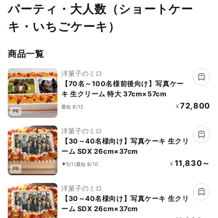
パーティ・大人数（ショートケー
キ・いちごケーキ）
商品一覧
洋菓子のミロ
【70名～100名様前後向け】写真ケー
キ 生クリーム 特大 37cm×57cm
72,800
¥
最短 8/12
PR
洋菓子のミロ
【30～40名様向け】写真ケーキ 生クリ
ーム SDX 26cm×37cm
11,830～
¥
5
(1)
最短 8/10
PR
洋菓子のミロ
【30～40名様向け】写真ケーキ 生クリ
ーム SDX 26cm×37cm