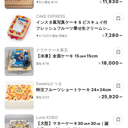
11,830～
¥
5
(1)
最短 8/10
CAKE EXPRESS
インスタ風写真ケーキ S ビスキュイ付
フレッシュフルーツ乗せ生クリームショ
ートケーキ 21×14cm birthdaygram
7,280～
¥
4.75
(211)
最短 明後日
クラナケーキ東京
【冷凍】全面ケーキ 15㎝×15cm
18,000～
¥
最短 8/18
Sweetsさつき
特注フルーツショートケーキ 24×24cm
25,920～
¥
最短 8/22
Luna KOBO
【大型】マネーケーキ30㎝×30㎝｜誕