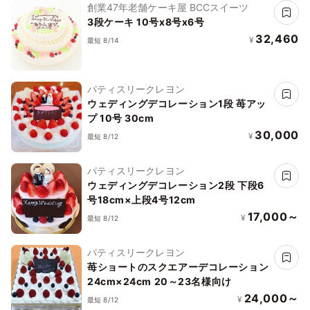
創業47年老舗ケーキ屋 BCCスイーツ
3段ケーキ 10号x8号x6号
32,460
¥
最短 8/14
パティスリークレヨン
ウェディングデコレーション1段 苺アッ
プ 10号 30cm
30,000
¥
最短 8/12
パティスリークレヨン
ウェディングデコレーション2段 下段6
号18cm×上段4号12cm
17,000～
¥
最短 8/12
パティスリークレヨン
苺ショートのスクエアーデコレーション
24cm×24cm 20～23名様向け
24,000～
¥
最短 8/12