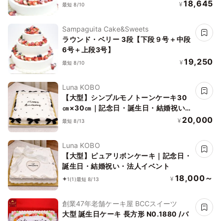
18,645
¥
最短 8/10
Sampaguita Cake&Sweets
ラウンド・ベリー 3段【下段９号＋中段
6号＋上段3号】
19,250
¥
最短 8/10
Luna KOBO
【大型】シンプルモノトーンケーキ30
㎝×30㎝｜記念日・誕生日・結婚祝い・
法人イベント
20,000
¥
最短 8/13
Luna KOBO
【大型】ピュアリボンケーキ｜記念日・
誕生日・結婚祝い・法人イベント
18,000～
¥
1
(1)
最短 8/13
創業47年老舗ケーキ屋 BCCスイーツ
大型 誕生日ケーキ 長方形 N0.1880 /バ