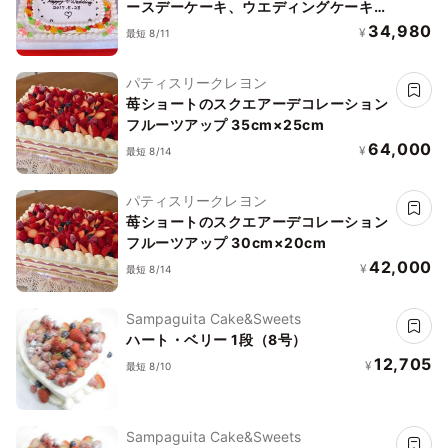
ースデーケーキ、ウエディングケーキ、
パーティーケーキ,大きいケーキ
34,980
¥
最短 8/11
パティスリークレヨン
苺ショートのスクエアーデコレーション
フルーツアップ 35cm×25cm
64,000
¥
最短 8/14
パティスリークレヨン
苺ショートのスクエアーデコレーション
フルーツアップ 30cm×20cm
42,000
¥
最短 8/14
Sampaguita Cake&Sweets
ハート・ベリー 1段（8号）
12,705
¥
最短 8/10
Sampaguita Cake&Sweets