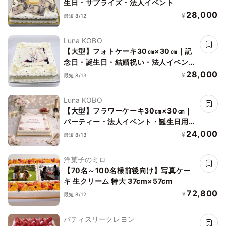
生日・サプライズ・法人イベント
28,000
¥
最短 8/12
Luna KOBO
【大型】フォトケーキ30㎝×30㎝｜記
念日・誕生日・結婚祝い・法人イベント
｜写真プリントケーキ
28,000
¥
最短 8/13
Luna KOBO
【大型】フラワーケーキ30㎝×30㎝｜
パーティー・法人イベント・誕生日用｜
華やか主役ケーキ
24,000
¥
最短 8/13
洋菓子のミロ
【70名～100名様前後向け】写真ケー
キ 生クリーム 特大 37cm×57cm
72,800
¥
最短 8/12
パティスリークレヨン