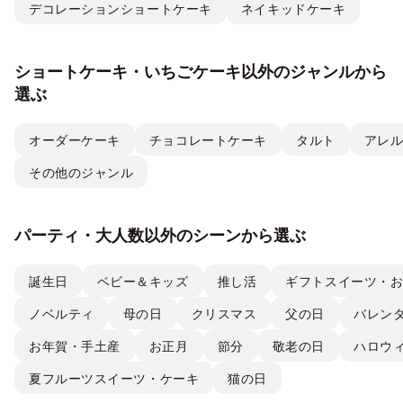
デコレーションショートケーキ
ネイキッドケーキ
ショートケーキ・いちごケーキ以外のジャンルから
選ぶ
オーダーケーキ
チョコレートケーキ
タルト
アレ
その他のジャンル
パーティ・大人数以外のシーンから選ぶ
誕生日
ベビー＆キッズ
推し活
ギフトスイーツ・
ノベルティ
母の日
クリスマス
父の日
バレン
お年賀・手土産
お正月
節分
敬老の日
ハロウ
夏フルーツスイーツ・ケーキ
猫の日