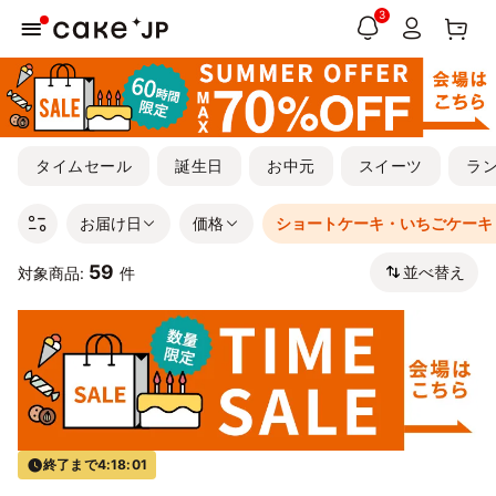
3
タイムセール
誕生日
お中元
スイーツ
ラ
お届け日
価格
ショートケーキ・いちごケーキ
59
並べ替え
対象商品:
件
終了まで
4:18:00