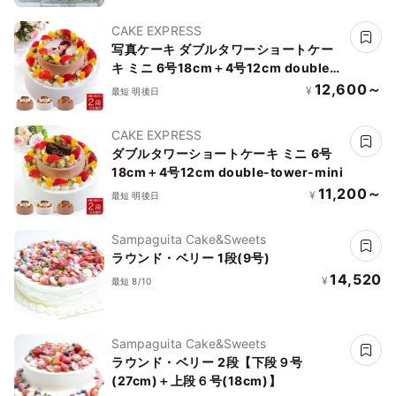
CAKE EXPRESS
写真ケーキ ダブルタワーショートケー
キ ミニ 6号18cm＋4号12cm double-
tower-p2-mini
12,600～
¥
最短 明後日
CAKE EXPRESS
ダブルタワーショートケーキ ミニ 6号
18cm＋4号12cm double-tower-mini
11,200～
¥
最短 明後日
Sampaguita Cake&Sweets
ラウンド・ベリー 1段(9号)
14,520
¥
最短 8/10
Sampaguita Cake&Sweets
ラウンド・ベリー 2段【下段９号
(27cm)＋上段６号(18cm)】