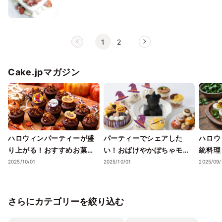
1
2
Cake.jpマガジン
ハロウィンパーティーが盛
パーティーでシェアした
ハロウ
り上がる！おすすめお菓子
い！おばけやかぼちゃモチ
統料理
詰め合わせガイド
ーフがかわいいハロウィン
ー特集
2025/10/01
2025/10/01
2025/09/
スイーツ5選【2025年秋】
さらにカテゴリーを絞り込む