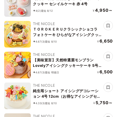
クッキー センイルケーキ 赤 4号
4,950～
¥
4
(2)
最短 8/12
THE NICOLE
ＴＯＲＯＫＥＲＵクラシックショコラ
フォトケーキ ひらがなアイシングクッ
キーケーキ 写真ケーキ 5号 15cm ※ひ
6,650
¥
4.67
(3)
最短 8/10
らがなタイプ登場しました 【お好きな
イラストも人気です】
THE NICOLE
【美味宣言】天然特選栗モンブラン
Lovelyアイシングクッキーケーキ 5号
15cm （お得なアイシングセットです）
6,500
¥
4.67
(3)
最短 明後日
＊アイシングデコ当日配送商品始まりま
した！ ギフトに最適
THE NICOLE
純生苺ショート アイシングデコレーシ
ョン 4号 12cm（お得なアイシングセッ
トです） 飾る楽しさお届けしてます
5,750～
¥
4.33
(3)
最短 8/10
THE NICOLE