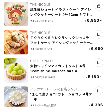
トに最適
THE NICOLE
純生苺ショート イラストケーキ アイシ
ングクッキーケーキ 4号 12cm ギフトに
最適
6,950～
¥
4.84
(31)
最短 8/10
THE NICOLE
ＴＯＲＯＫＥＲＵクラシックショコラ
フォトケーキ アイシングクッキーケー
キ 写真ケーキ 5号 15cm 【お好きなイ
6,650
¥
4.6
(68)
最短 8/10
ラストも人気です】
CAKE EXPRESS
大粒シャインマスカットタルト 4号
12cm shine-muscat-tart-4
5,180～
¥
4.54
(13)
最短 明後日
バラのマドレーヌのお店ランジェラ
“まるで生チョコ”ガトーショコラ 4号ケ
ーキ
4,396
¥
4.73
(143)
最短 明後日