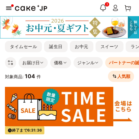
3
タイムセール
誕生日
お中元
スイーツ
ラ
お届け日
価格
ジャンル
パートナーの
104
人気順
対象商品:
件
終了まで
6:31:35