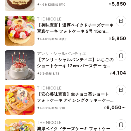
5,850
¥
4.63
(32)
最短 8/10
THE NICOLE
【美味宣言】濃厚ベイクドチーズケーキ
写真ケーキ フォトケーキ 5号 15cm
【オプション選択でオリジナルデザイン
5,850
¥
4.44
(16)
最短 明後日
に！】【お好きなイラストも人気です】
アンリ・シャルパンティエ
【アンリ・シャルパンティエ】いちごの
ショートケーキ 12cm バースデー セッ
ト
4,104
¥
5
(9)
最短 8/13
THE NICOLE
【安心美味宣言】生チョコ苺ショート
フォトケーキ アイシングクッキーケー
キ 写真ケーキ 4号 12cm 【お好きなイ
6,050～
¥
4.86
(14)
最短 8/10
ラストも人気です】
THE NICOLE
濃厚ベイクドチーズケーキ フォトケー