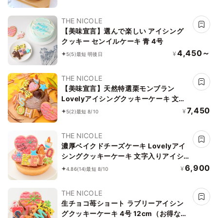
THE NICOLE
【美味宣言】選んで楽しい アイシング
クッキー センイルケーキ 青 4号
4,450～
¥
5
(5)
最短 明後日
THE NICOLE
【美味宣言】天然特選栗モンブラン
Lovelyアイシングクッキーケーキ 文字
入りアイシング 5号 15cm （お得なアイ
7,450
¥
5
(2)
最短 8/10
シングセットです） ギフトに最適
THE NICOLE
濃厚ベイクドチーズケーキ Lovelyアイ
シングクッキーケーキ 文字入りアイシ
ング 5号 15cm （お得なアイシングセッ
6,900
¥
4.86
(14)
最短 8/10
トです） ギフトに最適
THE NICOLE
生チョコ苺ショート ラブリーアイシン
グクッキーケーキ 4号 12cm（お得なア