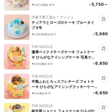
に最適
5,750～
¥
3.67
(3)
最短 8/10
洋菓子夢工房ル＊アンジュ
ティアラとローズのケーキ ブルータイ
プ 5号
5,980
¥
4.39
(36)
最短 8/12
THE NICOLE
濃厚ベイクドチーズケーキ フォトケー
キ ひらがなアイシングケーキ 写真ケー
キ 5号 15cm ※ひらがなタイプ登場しま
6,850
¥
4.6
(5)
最短 8/10
した！ 【お好きなイラストも人気で
す】
THE NICOLE
半熟ふわとろっスフレチーズ フォトケ
ーキ ひらがなアイシングクッキーケー
キ 写真ケーキ 5号 15cm ※ひらがなタ
6,650
¥
5
(2)
最短 8/10
イプ登場しました！ 【お好きなイラス
トも人気です】
THE NICOLE
純生苺ショート フォトケーキ ひらがな