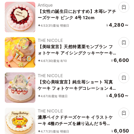
Antique
【女性の誕生日におすすめ】木苺レアチ
ーズケーキ ピンク 4号 12cm
4,280～
¥
4.52
(31)
最短 明後日
THE NICOLE
【美味宣言】天然特選栗モンブラン フ
ォトケーキ アイシングクッキーケーキ
文字入りアイシング 写真ケーキ 5号
6,600
¥
4.67
(30)
最短 8/10
15cm 【お好きなイラストも人気です】
THE NICOLE
【安心美味宣言】純生苺ショート 写真
ケーキ フォトケーキデコレーション 4
号 12cm 【オプション選択でオリジナ
4,950～
¥
4.67
(6)
最短 明後日
ルデザインに！】【お好きなイラストも
人気です】【当日OKです】
THE NICOLE
濃厚ベイクドチーズケーキ イラストケ
ーキ 4種のチーズを練り込んだ 5号
15cm ギフトに最適
6,050
¥
4.77
(31)
最短 明後日