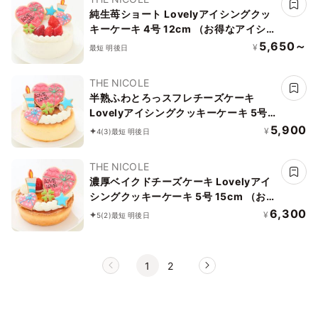
純生苺ショート Lovelyアイシングクッ
キーケーキ 4号 12cm （お得なアイシン
グセットです） ＊アイシングデコ当日
5,650～
¥
最短 明後日
配送商品始まりました！ ギフトに最適
THE NICOLE
半熟ふわとろっスフレチーズケーキ
Lovelyアイシングクッキーケーキ 5号
15cm （お得なアイシングセットです）
5,900
¥
4
(3)
最短 明後日
＊アイシングデコ当日配送商品始まりま
した！ ギフトに最適！
THE NICOLE
濃厚ベイクドチーズケーキ Lovelyアイ
シングクッキーケーキ 5号 15cm （お得
なアイシングセットです） ＊アイシン
6,300
¥
5
(2)
最短 明後日
グデコ当日配送商品始まりました！ ギ
フトに最適
1
2