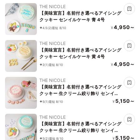
THE NICOLE
【美味宣言】名前付き選べるアイシング
クッキー センイルケーキ 青 4号
4,950～
¥
4.5
(2)
最短 8/10
THE NICOLE
【美味宣言】名前付き選べるアイシング
クッキー センイルケーキ 黄 4号
4,950～
¥
2
(1)
最短 8/10
THE NICOLE
【美味宣言】名前付き選べるアイシング
クッキー 生クリーム絞り飾り センイル
ケーキ（赤） クリームカラーは5色から
5,150～
¥
5
(1)
最短 8/10
選べます 4号
THE NICOLE
【美味宣言】名前付き選べるアイシング
クッキー 生クリーム絞り飾り センイル
ケーキ（青） クリームカラーは5色から
5,150～
¥
5
(2)
最短 8/10