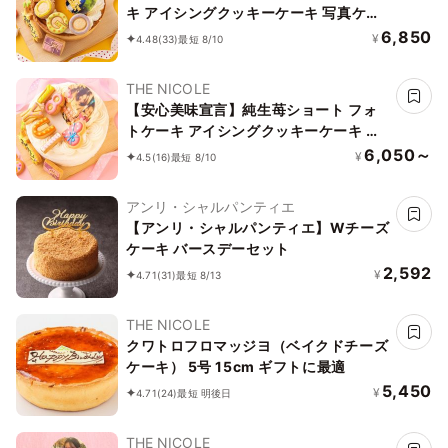
キ アイシングクッキーケーキ 写真ケー
キ 5号 15cm 【お好きなイラストも人気
6,850
¥
4.48
(33)
最短 8/10
です】
THE NICOLE
【安心美味宣言】純生苺ショート フォ
トケーキ アイシングクッキーケーキ 写
真ケーキ 4号 12cm 【お好きなイラスト
6,050～
¥
4.5
(16)
最短 8/10
も人気です】
アンリ・シャルパンティエ
【アンリ・シャルパンティエ】Wチーズ
ケーキ バースデーセット
2,592
¥
4.71
(31)
最短 8/13
THE NICOLE
クワトロフロマッジヨ（ベイクドチーズ
ケーキ） 5号 15cm ギフトに最適
5,450
¥
4.71
(24)
最短 明後日
THE NICOLE