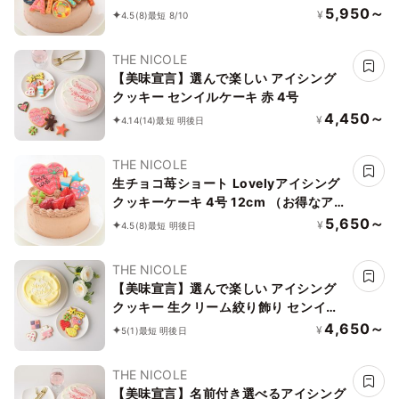
イシングセットです） ギフトに最適
5,950～
¥
4.5
(8)
最短 8/10
THE NICOLE
【美味宣言】選んで楽しい アイシング
クッキー センイルケーキ 赤 4号
4,450～
¥
4.14
(14)
最短 明後日
THE NICOLE
生チョコ苺ショート Lovelyアイシング
クッキーケーキ 4号 12cm （お得なアイ
シングセットです） ＊アイシングデコ
5,650～
¥
4.5
(8)
最短 明後日
当日配送商品始まりました！ ギフトに
最適
THE NICOLE
【美味宣言】選んで楽しい アイシング
クッキー 生クリーム絞り飾り センイル
ケーキ（黄） クリームカラーは5色から
4,650～
¥
5
(1)
最短 明後日
選べます 4号
THE NICOLE
【美味宣言】名前付き選べるアイシング