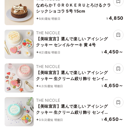
なめらかＴＯＲＯＫＥＲＵとろけるクラ
シックショコラ 5号 15cm
4,850
¥
5
(6)
最短 明後日
THE NICOLE
【美味宣言】選んで楽しい アイシング
クッキー センイルケーキ 黄 4号
4,450～
¥
4
(2)
最短 明後日
THE NICOLE
【美味宣言】選んで楽しい アイシング
クッキー 生クリーム絞り飾り センイル
ケーキ（赤） クリームカラーは5色から
4,650～
¥
4.2
(5)
最短 明後日
選べます 4号
THE NICOLE
【美味宣言】選んで楽しい アイシング
クッキー 生クリーム絞り飾り センイル
ケーキ（青） クリームカラーは5色から
4,650～
¥
3.5
(2)
最短 明後日
選べます 4号