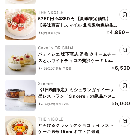
THE NICOLE
5250円→4850円 【夏季限定価格】
【美味宣言】スマイル 北海道特選純生
苺ショート ケーキ 4号 1２cm ＊当日配
4,850～
¥
5
(2)
最短 明後日
送商品始まりました！ ギフトに最適
Cake.jp ORIGINAL
パティシエ 坂下寛志 監修 クリームチー
ズとホワイトチョコの贅沢ケーキ Le
Festin（ル フェスタン）
6,500
¥
4.59
(200)
最短 明後日
Sincere
《1日5個限定》ミシュランガイド一つ
星レストラン「Sincere」の絶品バスク
チーズケーキ
5,000
¥
4.69
(149)
最短 8/14
THE NICOLE
とろけるクラシックショコラ イラスト
ケーキ 5号 15cm ギフトに最適