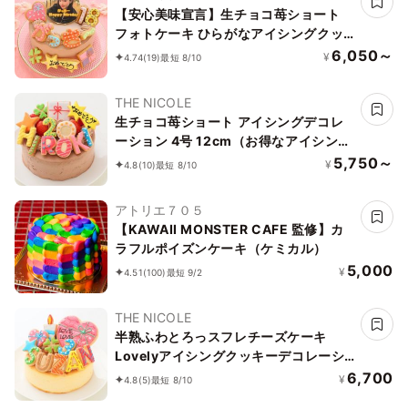
【安心美味宣言】生チョコ苺ショート
フォトケーキ ひらがなアイシングクッ
キーケーキ 写真ケーキ 4号 12cm ※ひ
6,050～
¥
4.74
(19)
最短 8/10
らがなタイプ登場しました！ 【お好き
なイラストも人気です】
THE NICOLE
生チョコ苺ショート アイシングデコレ
ーション 4号 12cm（お得なアイシング
セットです）
5,750～
¥
4.8
(10)
最短 8/10
アトリエ７０５
【KAWAII MONSTER CAFE 監修】カ
ラフルポイズンケーキ（ケミカル）
5,000
¥
4.51
(100)
最短 9/2
THE NICOLE
半熟ふわとろっスフレチーズケーキ
Lovelyアイシングクッキーデコレーシ
ョン 文字入りアイシング 5号 15cm
6,700
¥
4.8
(5)
最短 8/10
（お得なアイシングセットです） ギフ