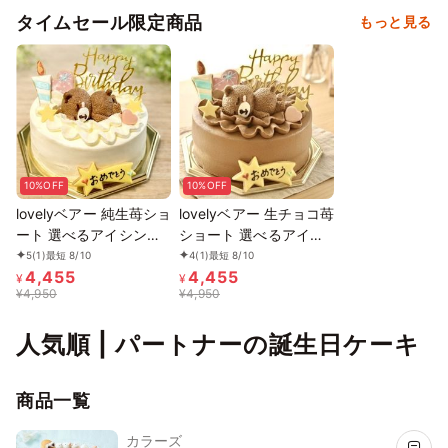
タイムセール限定商品
もっと見る
10%OFF
10%OFF
lovelyベアー 純生苺ショ
lovelyベアー 生チョコ苺
ート 選べるアイシング
ショート 選べるアイシ
クッキーケーキ 4号 選
ングクッキーケーキ 4号
5
(1)
最短 8/10
4
(1)
最短 8/10
4,455
4,455
んで楽しい！！ ギフト
選んで楽しい！！ ギフ
¥
¥
¥
4,950
¥
4,950
に最適
トに最適
人気順 | パートナーの誕生日ケーキ
商品一覧
カラーズ