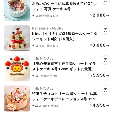
お祝いのケーキに写真を添えて(^O^)／
フォト 写真 ケーキ 4号
2,980～
¥
4.63
(575)
最短 8/11
Patisserie KAGURE
irina（イリナ）の25種ロールケーキタ
ワーキット4段（25個入）
3,600～
¥
4.64
(321)
最短 8/10
THE NICOLE
【安心美味宣言】純生苺ショート イラ
ストケーキ 4号 12cm ギフトに最適
5,950～
¥
4.6
(40)
最短 明後日
THE NICOLE
特選生チョコクリーム 苺ショート 写真
フォトケーキデコレーション 4号 12cm
【お好きなイラストも人気です】【当日
4,950～
¥
3.89
(19)
最短 明後日
OKです】