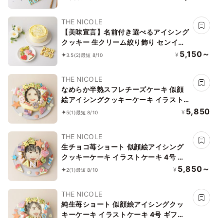
選べます 4号
THE NICOLE
【美味宣言】名前付き選べるアイシング
クッキー 生クリーム絞り飾り センイル
ケーキ（黄） クリームカラーは5色から
5,150～
¥
3.5
(2)
最短 8/10
選べます 4号
THE NICOLE
なめらか半熟スフレチーズケーキ 似顔
絵アイシングクッキーケーキ イラスト
ケーキ 5号 ギフトに最適
5,850
¥
5
(1)
最短 8/10
THE NICOLE
生チョコ苺ショート 似顔絵アイシング
クッキーケーキ イラストケーキ 4号 ギ
フトに最適
5,850～
¥
2
(1)
最短 8/10
THE NICOLE
純生苺ショート 似顔絵アイシングクッ
キーケーキ イラストケーキ 4号 ギフト