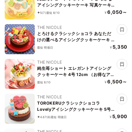
アイシングクッキーケーキ 写真ケーキ
4号 12cm ※ひらがなタイプ登場しまし
6,050～
¥
5
(7)
最短 8/10
た！ 【お好きなイラストも人気です】
THE NICOLE
とろけるクラシックショコラ あなただ
けの選べるアイシングクッキーケーキ 5
号 選んで楽しい！！ ＊アイシングデコ
5,350
¥
最短 明後日
当日配送商品始まりました！ ギフトに
最適
THE NICOLE
純生苺ショート エレガントアイシング
クッキーケーキ 4号 12cm （お得なアイ
シングセットです） ギフトに最適
6,500～
¥
最短 8/10
THE NICOLE
TOROKERUクラシックショコラ
Lovelyアイシングクッキーケーキ 5号
15cm （お得なアイシングセットです）
5,900
¥
4.67
(6)
最短 明後日
＊アイシングデコ当日配送商品始まりま
した！ ギフトに最適
THE NICOLE