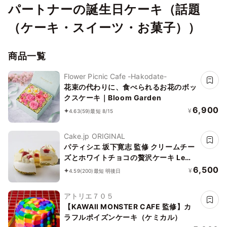
パートナーの誕生日ケーキ（話題
（ケーキ・スイーツ・お菓子））
商品一覧
Flower Picnic Cafe -Hakodate-
花束の代わりに、食べられるお花のボッ
クスケーキ｜Bloom Garden
6,900
¥
4.63
(59)
最短 8/15
Cake.jp ORIGINAL
パティシエ 坂下寛志 監修 クリームチー
ズとホワイトチョコの贅沢ケーキ Le
Festin（ル フェスタン）
6,500
¥
4.59
(200)
最短 明後日
アトリエ７０５
【KAWAII MONSTER CAFE 監修】カ
ラフルポイズンケーキ（ケミカル）