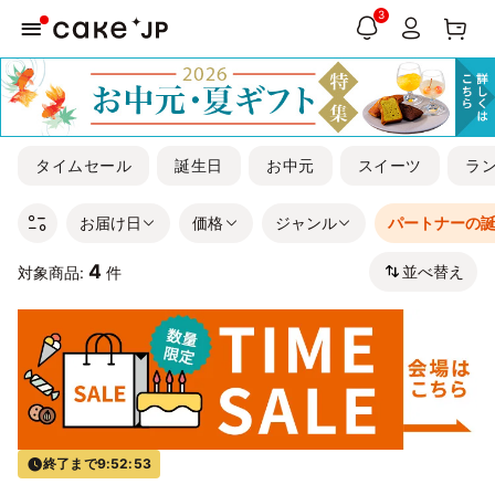
3
タイムセール
誕生日
お中元
スイーツ
ラ
お届け日
価格
ジャンル
パートナーの
4
並べ替え
対象商品:
件
終了まで
9:52:52