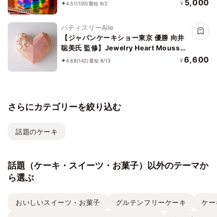
5,000
¥
4.51
(100)
最短 9/2
パティスリーAile
【ジャパンケーキショー東京 優勝 向井
聡美氏 監修】Jewelry Heart Mousse
～Coral pink～
6,600
¥
4.68
(142)
最短 8/13
さらにカテゴリーを絞り込む
話題のケーキ
話題（ケーキ・スイーツ・お菓子）以外のテーマか
ら選ぶ
おいしいスイーツ・お菓子
グルテンフリーケーキ
ケー