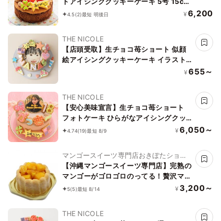
トアイシングクッキーケーキ 5号 15cm
（お得なアイシングセットです） ＊ア
6,200
¥
4.5
(2)
最短 明後日
イシングデコ当日配送商品始まりまし
た！ ギフトに最適
THE NICOLE
【店頭受取】生チョコ苺ショート 似顔
絵アイシングクッキーケーキ イラスト
ケーキ 4号 ギフトに最適
655～
¥
THE NICOLE
【安心美味宣言】生チョコ苺ショート
フォトケーキ ひらがなアイシングクッ
キーケーキ 写真ケーキ 4号 12cm ※ひ
6,050～
¥
4.74
(19)
最短 8/9
らがなタイプ登場しました！ 【お好き
なイラストも人気です】
マンゴースイーツ専門店おきぽたショッ
プ
【沖縄マンゴースイーツ専門店】完熟の
マンゴーがゴロゴロのってる！贅沢マン
ゴーホールケーキ4号
3,200～
¥
5
(5)
最短 8/14
THE NICOLE