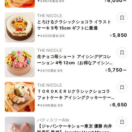
6,050～
¥
4.86
(14)
最短 8/9
ラストも人気です】
THE NICOLE
とろけるクラシックショコラ イラスト
ケーキ 5号 15cm ギフトに最適
5,850
¥
4.63
(32)
最短 8/9
THE NICOLE
生チョコ苺ショート アイシングデコレ
ーション 4号 12cm（お得なアイシング
セットです）
5,750～
¥
4.8
(10)
最短 8/9
THE NICOLE
ＴＯＲＯＫＥＲＵクラシックショコラ
フォトケーキ アイシングクッキーケー
キ 写真ケーキ 5号 15cm 【お好きなイ
6,650
¥
4.6
(68)
最短 8/9
ラストも人気です】
パティスリーAile
【ジャパンケーキショー東京 優勝 向井