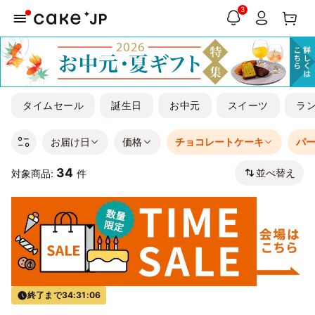
3
タイムセール
誕生日
お中元
スイーツ
ラ
お届け日
価格
チョコレートケーキ
パ
34
並べ替え
対象商品:
件
終了まで
34:31:05