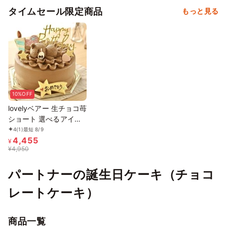
タイムセール限定商品
もっと見る
10%OFF
lovelyベアー 生チョコ苺
ショート 選べるアイシ
ングクッキーケーキ 4号
4
(1)
最短 8/9
4,455
選んで楽しい！！ ギフ
¥
¥
4,950
トに最適
パートナーの誕生日ケーキ（チョコ
レートケーキ）
商品一覧