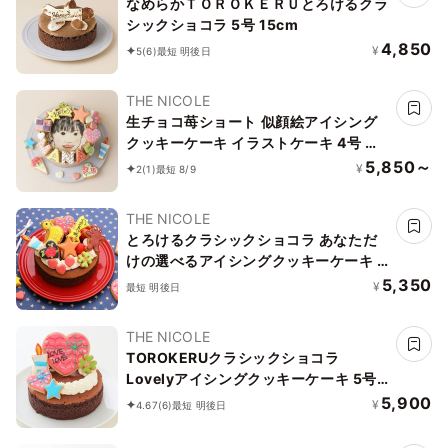
なめらかＴＯＲＯＫＥＲＵとろけるクラ
シックショコラ 5号 15cm
4,850
¥
5
(6)
最短 明後日
THE NICOLE
生チョコ苺ショート 似顔絵アイシング
クッキーケーキ イラストケーキ 4号 ギ
フトに最適
5,850～
¥
2
(1)
最短 8/9
THE NICOLE
とろけるクラシックショコラ あなただ
けの選べるアイシングクッキーケーキ 5
号 選んで楽しい！！ ＊アイシングデコ
5,350
¥
最短 明後日
当日配送商品始まりました！ ギフトに
最適
THE NICOLE
TOROKERUクラシックショコラ
Lovelyアイシングクッキーケーキ 5号
15cm （お得なアイシングセットです）
5,900
¥
4.67
(6)
最短 明後日
＊アイシングデコ当日配送商品始まりま
した！ ギフトに最適