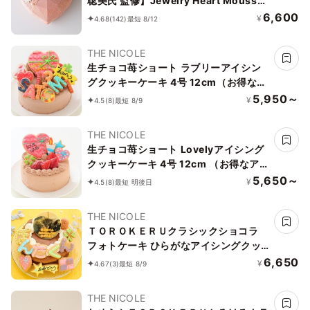
聡美氏 監修】Jewelry Heart Mousse
～Coral pink～
6,600
¥
4.68
(142)
最短 8/12
THE NICOLE
生チョコ苺ショート ラブリーアイシン
グクッキーケーキ 4号 12cm（お得なア
イシングセットです） ギフトに最適
5,950～
¥
4.5
(8)
最短 8/9
THE NICOLE
生チョコ苺ショート Lovelyアイシング
クッキーケーキ 4号 12cm （お得なアイ
シングセットです） ＊アイシングデコ
5,650～
¥
4.5
(8)
最短 明後日
当日配送商品始まりました！ ギフトに
最適
THE NICOLE
ＴＯＲＯＫＥＲＵクラシックショコラ
フォトケーキ ひらがなアイシングクッ
キーケーキ 写真ケーキ 5号 15cm ※ひ
6,650
¥
4.67
(3)
最短 8/9
らがなタイプ登場しました 【お好きな
イラストも人気です】
THE NICOLE