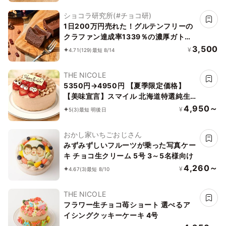
です】
ショコラ研究所(#チョコ研)
1日200万円売れた！グルテンフリーの
クラファン達成率1339％の濃厚ガトー
ショコラ誕生日プレゼント
3,500
¥
4.71
(129)
最短 8/14
THE NICOLE
5350円→4950円 【夏季限定価格】
【美味宣言】スマイル 北海道特選純生
チョコ 苺ショートケーキ 4号 12cm ＊
4,950～
¥
5
(3)
最短 明後日
当日配送商品始まりました！ ギフトに
最適
おかし家いちごおじさん
みずみずしいフルーツが乗った写真ケー
キ チョコ生クリーム 5号 3～5名様向け
4,260～
¥
4.67
(3)
最短 8/10
THE NICOLE
フラワー生チョコ苺ショート 選べるア
イシングクッキーケーキ 4号