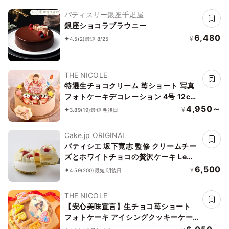
パティスリー銀座千疋屋
銀座ショコラブラウニー
6,480
¥
4.5
(2)
最短 8/25
THE NICOLE
特選生チョコクリーム 苺ショート 写真
フォトケーキデコレーション 4号 12cm
【お好きなイラストも人気です】【当日
4,950～
¥
3.89
(19)
最短 明後日
OKです】
Cake.jp ORIGINAL
パティシエ 坂下寛志 監修 クリームチー
ズとホワイトチョコの贅沢ケーキ Le
Festin（ル フェスタン）
6,500
¥
4.59
(200)
最短 明後日
THE NICOLE
【安心美味宣言】生チョコ苺ショート
フォトケーキ アイシングクッキーケー
キ 写真ケーキ 4号 12cm 【お好きなイ