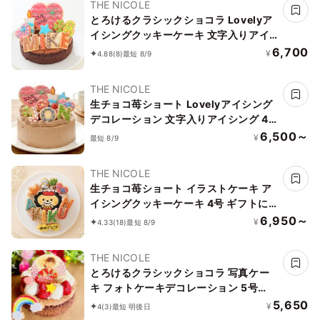
THE NICOLE
とろけるクラシックショコラ Lovelyア
イシングクッキーケーキ 文字入りアイ
シング 5号 15cm （お得なアイシングセ
6,700
¥
4.88
(8)
最短 8/9
ットです） ギフトに最適
THE NICOLE
生チョコ苺ショート Lovelyアイシング
デコレーション 文字入りアイシング 4
号 12cm （お得なアイシングセットで
6,500～
¥
最短 8/9
す）
THE NICOLE
生チョコ苺ショート イラストケーキ ア
イシングクッキーケーキ 4号 ギフトに
最適
6,950～
¥
4.33
(18)
最短 8/9
THE NICOLE
とろけるクラシックショコラ 写真ケー
キ フォトケーキデコレーション 5号
15cm 【オプション選択でオリジナルデ
5,650
¥
4
(3)
最短 明後日
ザインに！】【お好きなイラストも人気