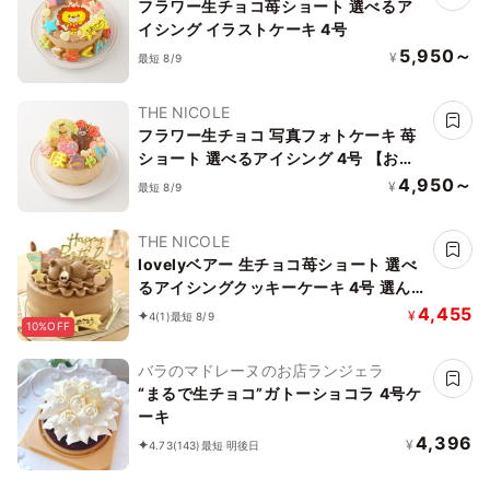
フラワー生チョコ苺ショート 選べるア
イシング イラストケーキ 4号
5,950～
¥
最短 8/9
THE NICOLE
フラワー生チョコ 写真フォトケーキ 苺
ショート 選べるアイシング 4号 【お好
きなイラストも人気です】
4,950～
¥
最短 8/9
THE NICOLE
lovelyベアー 生チョコ苺ショート 選べ
るアイシングクッキーケーキ 4号 選ん
で楽しい！！ ギフトに最適
4,455
¥
4
(1)
最短 8/9
10%OFF
バラのマドレーヌのお店ランジェラ
“まるで生チョコ”ガトーショコラ 4号ケ
ーキ
4,396
¥
4.73
(143)
最短 明後日