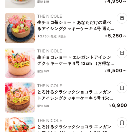
4,950～
¥
最短 8/9
THE NICOLE
生チョコ苺ショート あなただけの選べ
るアイシングクッキーケーキ 4号 選ん
で楽しい！！ ＊アイシングデコ当日配
5,250～
¥
3.75
(4)
最短 明後日
送商品始まりました！ ギフトに最適
THE NICOLE
生チョコショート エレガントアイシン
グクッキーケーキ 4号 12cm （お得なア
イシングセットです） ギフトに最適
6,500～
¥
最短 8/9
THE NICOLE
とろけるクラシックショコラ エレガン
トアイシングクッキーケーキ 5号 15cm
（お得なアイシングセットです） ギフ
6,900
¥
最短 8/9
トに最適
THE NICOLE
とろけるクラシックショコラ エレガン