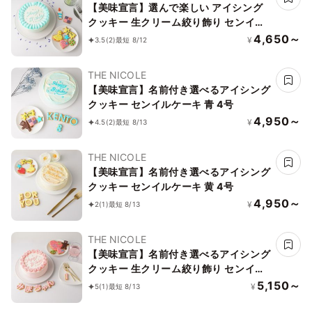
【美味宣言】選んで楽しい アイシング
クッキー 生クリーム絞り飾り センイル
ケーキ（青） クリームカラーは5色から
4,650～
¥
3.5
(2)
最短 8/12
選べます 4号
THE NICOLE
【美味宣言】名前付き選べるアイシング
クッキー センイルケーキ 青 4号
4,950～
¥
4.5
(2)
最短 8/13
THE NICOLE
【美味宣言】名前付き選べるアイシング
クッキー センイルケーキ 黄 4号
4,950～
¥
2
(1)
最短 8/13
THE NICOLE
【美味宣言】名前付き選べるアイシング
クッキー 生クリーム絞り飾り センイル
ケーキ（赤） クリームカラーは5色から
5,150～
¥
5
(1)
最短 8/13
選べます 4号