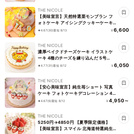
THE NICOLE
【美味宣言】天然特選栗モンブラン フ
ォトケーキ アイシングクッキーケーキ
文字入りアイシング 写真ケーキ 5号
6,600
¥
4.67
(30)
最短 8/13
15cm 【お好きなイラストも人気です】
THE NICOLE
濃厚ベイクドチーズケーキ イラストケ
ーキ 4種のチーズを練り込んだ 5号
15cm ギフトに最適
6,050
¥
4.77
(31)
最短 8/12
THE NICOLE
【安心美味宣言】純生苺ショート 写真
ケーキ フォトケーキデコレーション 4
号 12cm 【オプション選択でオリジナ
4,950～
¥
4.67
(6)
最短 8/12
ルデザインに！】【お好きなイラストも
人気です】【当日OKです】
THE NICOLE
5250円→4850円 【夏季限定価格】
【美味宣言】スマイル 北海道特選純生