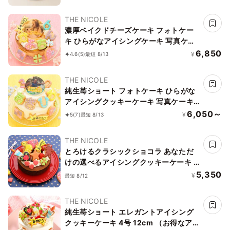
THE NICOLE
濃厚ベイクドチーズケーキ フォトケー
キ ひらがなアイシングケーキ 写真ケー
キ 5号 15cm ※ひらがなタイプ登場しま
6,850
¥
4.6
(5)
最短 8/13
した！ 【お好きなイラストも人気で
す】
THE NICOLE
純生苺ショート フォトケーキ ひらがな
アイシングクッキーケーキ 写真ケーキ
4号 12cm ※ひらがなタイプ登場しまし
6,050～
¥
5
(7)
最短 8/13
た！ 【お好きなイラストも人気です】
THE NICOLE
とろけるクラシックショコラ あなただ
けの選べるアイシングクッキーケーキ 5
号 選んで楽しい！！ ＊アイシングデコ
5,350
¥
最短 8/12
当日配送商品始まりました！ ギフトに
最適
THE NICOLE
純生苺ショート エレガントアイシング
クッキーケーキ 4号 12cm （お得なアイ