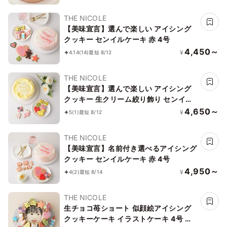
THE NICOLE
【美味宣言】選んで楽しい アイシング
クッキー センイルケーキ 赤 4号
4,450～
¥
4.14
(14)
最短 8/12
THE NICOLE
【美味宣言】選んで楽しい アイシング
クッキー 生クリーム絞り飾り センイル
ケーキ（黄） クリームカラーは5色から
4,650～
¥
5
(1)
最短 8/12
選べます 4号
THE NICOLE
【美味宣言】名前付き選べるアイシング
クッキー センイルケーキ 赤 4号
4,950～
¥
4
(2)
最短 8/14
THE NICOLE
生チョコ苺ショート 似顔絵アイシング
クッキーケーキ イラストケーキ 4号 ギ