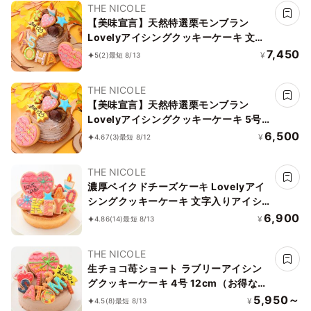
THE NICOLE
【美味宣言】天然特選栗モンブラン
Lovelyアイシングクッキーケーキ 文字
入りアイシング 5号 15cm （お得なアイ
7,450
¥
5
(2)
最短 8/13
シングセットです） ギフトに最適
THE NICOLE
【美味宣言】天然特選栗モンブラン
Lovelyアイシングクッキーケーキ 5号
15cm （お得なアイシングセットです）
6,500
¥
4.67
(3)
最短 8/12
＊アイシングデコ当日配送商品始まりま
した！ ギフトに最適
THE NICOLE
濃厚ベイクドチーズケーキ Lovelyアイ
シングクッキーケーキ 文字入りアイシ
ング 5号 15cm （お得なアイシングセッ
6,900
¥
4.86
(14)
最短 8/13
トです） ギフトに最適
THE NICOLE
生チョコ苺ショート ラブリーアイシン
グクッキーケーキ 4号 12cm（お得なア
イシングセットです） ギフトに最適
5,950～
¥
4.5
(8)
最短 8/13