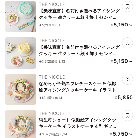
THE NICOLE
【美味宣言】名前付き選べるアイシング
クッキー 生クリーム絞り飾り センイル
ケーキ（青） クリームカラーは5色から
5,150～
¥
5
(2)
最短 8/13
選べます 4号
THE NICOLE
【美味宣言】名前付き選べるアイシング
クッキー 生クリーム絞り飾り センイル
ケーキ（黄） クリームカラーは5色から
5,150～
¥
3.5
(2)
最短 8/13
選べます 4号
THE NICOLE
なめらか半熟スフレチーズケーキ 似顔
絵アイシングクッキーケーキ イラスト
ケーキ 5号 ギフトに最適
5,850
¥
5
(1)
最短 8/14
THE NICOLE
純生苺ショート 似顔絵アイシングクッ
キーケーキ イラストケーキ 4号 ギフト
に最適
5,750～
¥
3.67
(3)
最短 8/14