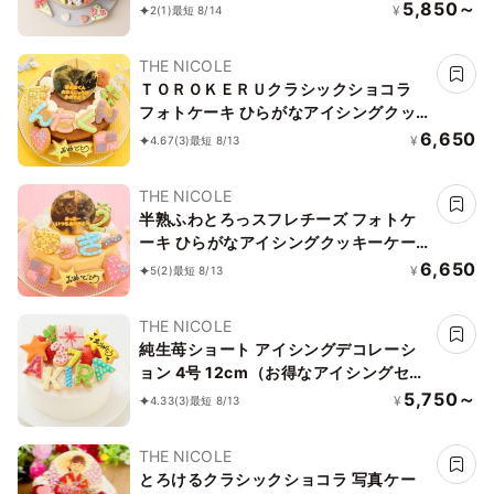
フトに最適
5,850～
¥
2
(1)
最短 8/14
THE NICOLE
ＴＯＲＯＫＥＲＵクラシックショコラ
フォトケーキ ひらがなアイシングクッ
キーケーキ 写真ケーキ 5号 15cm ※ひ
6,650
¥
4.67
(3)
最短 8/13
らがなタイプ登場しました 【お好きな
イラストも人気です】
THE NICOLE
半熟ふわとろっスフレチーズ フォトケ
ーキ ひらがなアイシングクッキーケー
キ 写真ケーキ 5号 15cm ※ひらがなタ
6,650
¥
5
(2)
最短 8/13
イプ登場しました！ 【お好きなイラス
トも人気です】
THE NICOLE
純生苺ショート アイシングデコレーシ
ョン 4号 12cm（お得なアイシングセッ
トです） 飾る楽しさお届けしてます
5,750～
¥
4.33
(3)
最短 8/13
THE NICOLE
とろけるクラシックショコラ 写真ケー