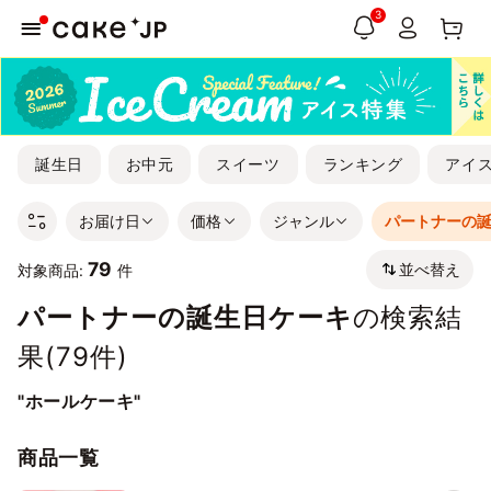
3
誕生日
お中元
スイーツ
ランキング
アイ
お届け日
価格
ジャンル
パートナーの
79
並べ替え
対象商品:
件
パートナーの誕生日ケーキ
の検索結
果(
79
件)
"ホールケーキ"
商品一覧