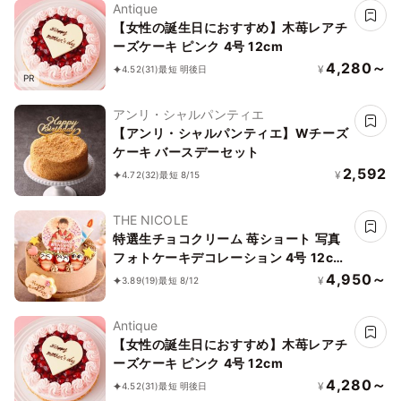
Antique
【女性の誕生日におすすめ】木苺レアチ
ーズケーキ ピンク 4号 12cm
4,280～
¥
4.52
(31)
最短 明後日
PR
アンリ・シャルパンティエ
【アンリ・シャルパンティエ】Wチーズ
ケーキ バースデーセット
2,592
¥
4.72
(32)
最短 8/15
THE NICOLE
特選生チョコクリーム 苺ショート 写真
フォトケーキデコレーション 4号 12cm
【お好きなイラストも人気です】【当日
4,950～
¥
3.89
(19)
最短 8/12
OKです】
Antique
【女性の誕生日におすすめ】木苺レアチ
ーズケーキ ピンク 4号 12cm
4,280～
¥
4.52
(31)
最短 明後日