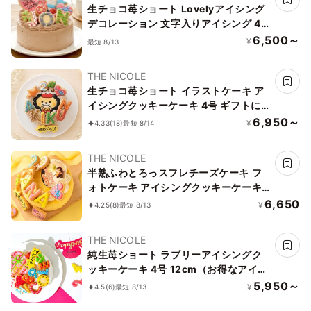
生チョコ苺ショート Lovelyアイシング
デコレーション 文字入りアイシング 4
号 12cm （お得なアイシングセットで
6,500～
¥
最短 8/13
す）
THE NICOLE
生チョコ苺ショート イラストケーキ ア
イシングクッキーケーキ 4号 ギフトに
最適
6,950～
¥
4.33
(18)
最短 8/14
THE NICOLE
半熟ふわとろっスフレチーズケーキ フ
ォトケーキ アイシングクッキーケーキ
写真ケーキ 5号 15cm 【お好きなイラス
6,650
¥
4.25
(8)
最短 8/13
トも人気です】
THE NICOLE
純生苺ショート ラブリーアイシングク
ッキーケーキ 4号 12cm（お得なアイシ
ングセットです） ギフトに最適
5,950～
¥
4.5
(6)
最短 8/13