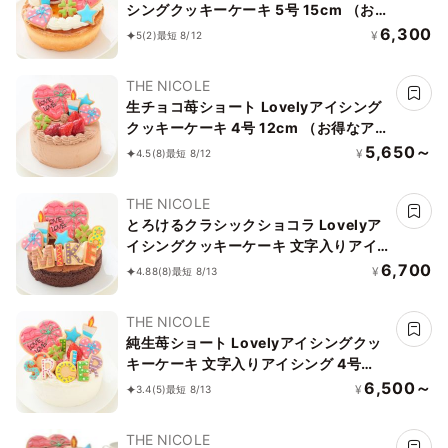
シングクッキーケーキ 5号 15cm （お得
なアイシングセットです） ＊アイシン
6,300
¥
5
(2)
最短 8/12
グデコ当日配送商品始まりました！ ギ
フトに最適
THE NICOLE
生チョコ苺ショート Lovelyアイシング
クッキーケーキ 4号 12cm （お得なアイ
シングセットです） ＊アイシングデコ
5,650～
¥
4.5
(8)
最短 8/12
当日配送商品始まりました！ ギフトに
最適
THE NICOLE
とろけるクラシックショコラ Lovelyア
イシングクッキーケーキ 文字入りアイ
シング 5号 15cm （お得なアイシングセ
6,700
¥
4.88
(8)
最短 8/13
ットです） ギフトに最適
THE NICOLE
純生苺ショート Lovelyアイシングクッ
キーケーキ 文字入りアイシング 4号
12cm （お得なアイシングセットです）
6,500～
¥
3.4
(5)
最短 8/13
ギフトに最適
THE NICOLE