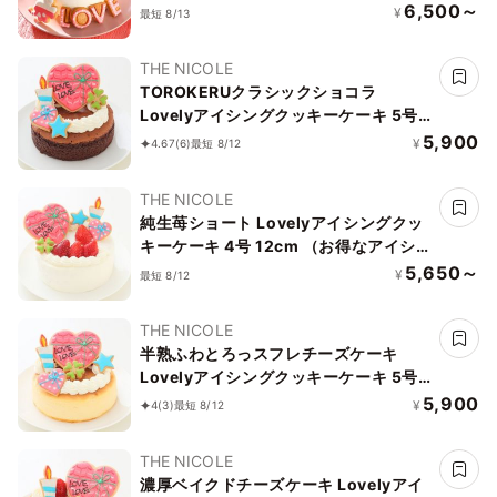
シングセットです） ギフトに最適
6,500～
¥
最短 8/13
THE NICOLE
TOROKERUクラシックショコラ
Lovelyアイシングクッキーケーキ 5号
15cm （お得なアイシングセットです）
5,900
¥
4.67
(6)
最短 8/12
＊アイシングデコ当日配送商品始まりま
した！ ギフトに最適
THE NICOLE
純生苺ショート Lovelyアイシングクッ
キーケーキ 4号 12cm （お得なアイシン
グセットです） ＊アイシングデコ当日
5,650～
¥
最短 8/12
配送商品始まりました！ ギフトに最適
THE NICOLE
半熟ふわとろっスフレチーズケーキ
Lovelyアイシングクッキーケーキ 5号
15cm （お得なアイシングセットです）
5,900
¥
4
(3)
最短 8/12
＊アイシングデコ当日配送商品始まりま
した！ ギフトに最適！
THE NICOLE
濃厚ベイクドチーズケーキ Lovelyアイ