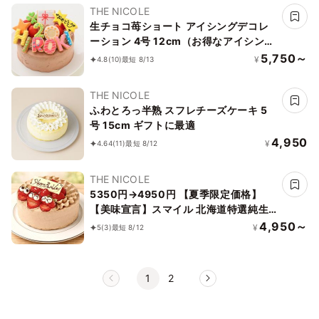
THE NICOLE
生チョコ苺ショート アイシングデコレ
ーション 4号 12cm（お得なアイシング
セットです）
5,750～
¥
4.8
(10)
最短 8/13
THE NICOLE
ふわとろっ半熟 スフレチーズケーキ 5
号 15cm ギフトに最適
4,950
¥
4.64
(11)
最短 8/12
THE NICOLE
5350円→4950円 【夏季限定価格】
【美味宣言】スマイル 北海道特選純生
チョコ 苺ショートケーキ 4号 12cm ＊
4,950～
¥
5
(3)
最短 8/12
当日配送商品始まりました！ ギフトに
最適
1
2