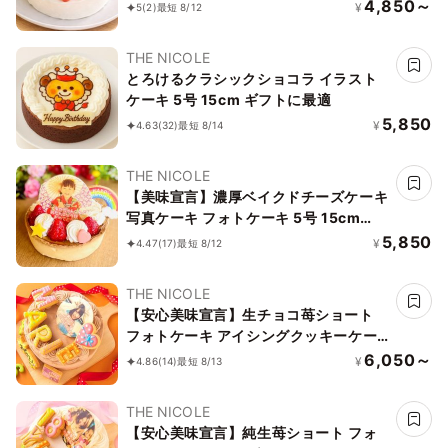
苺ショート ケーキ 4号 1２cm ＊当日配
4,850～
¥
5
(2)
最短 8/12
送商品始まりました！ ギフトに最適
THE NICOLE
とろけるクラシックショコラ イラスト
ケーキ 5号 15cm ギフトに最適
5,850
¥
4.63
(32)
最短 8/14
THE NICOLE
【美味宣言】濃厚ベイクドチーズケーキ
写真ケーキ フォトケーキ 5号 15cm
【オプション選択でオリジナルデザイン
5,850
¥
4.47
(17)
最短 8/12
に！】【お好きなイラストも人気です】
THE NICOLE
【安心美味宣言】生チョコ苺ショート
フォトケーキ アイシングクッキーケー
キ 写真ケーキ 4号 12cm 【お好きなイ
6,050～
¥
4.86
(14)
最短 8/13
ラストも人気です】
THE NICOLE
【安心美味宣言】純生苺ショート フォ