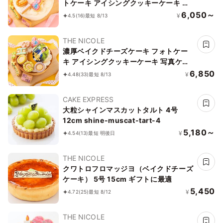
トケーキ アイシングクッキーケーキ 写
真ケーキ 4号 12cm 【お好きなイラスト
6,050～
¥
4.5
(16)
最短 8/13
も人気です】
THE NICOLE
濃厚ベイクドチーズケーキ フォトケー
キ アイシングクッキーケーキ 写真ケー
キ 5号 15cm 【お好きなイラストも人気
6,850
¥
4.48
(33)
最短 8/13
です】
CAKE EXPRESS
大粒シャインマスカットタルト 4号
12cm shine-muscat-tart-4
5,180～
¥
4.54
(13)
最短 明後日
THE NICOLE
クワトロフロマッジヨ（ベイクドチーズ
ケーキ） 5号 15cm ギフトに最適
5,450
¥
4.72
(25)
最短 8/12
THE NICOLE