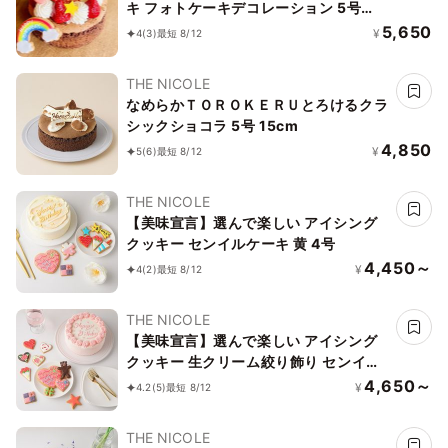
キ フォトケーキデコレーション 5号
15cm 【オプション選択でオリジナルデ
5,650
¥
4
(3)
最短 8/12
ザインに！】【お好きなイラストも人気
です】
THE NICOLE
なめらかＴＯＲＯＫＥＲＵとろけるクラ
シックショコラ 5号 15cm
4,850
¥
5
(6)
最短 8/12
THE NICOLE
【美味宣言】選んで楽しい アイシング
クッキー センイルケーキ 黄 4号
4,450～
¥
4
(2)
最短 8/12
THE NICOLE
【美味宣言】選んで楽しい アイシング
クッキー 生クリーム絞り飾り センイル
ケーキ（赤） クリームカラーは5色から
4,650～
¥
4.2
(5)
最短 8/12
選べます 4号
THE NICOLE