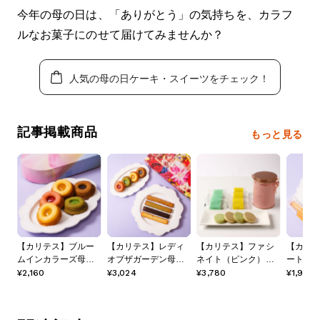
今年の母の日は、「ありがとう」の気持ちを、カラフ
ルなお菓子にのせて届けてみませんか？
人気の母の日ケーキ・スイーツをチェック！
記事掲載商品
もっと見る
【カリテス】ブルー
【カリテス】レディ
【カリテス】ファシ
【カリ
ムインカラーズ母の
オブザガーデン母の
ネイト（ピンク）母
ートレス
日2025
日2025
の日2025
¥2,160
¥3,024
¥3,780
¥1,944