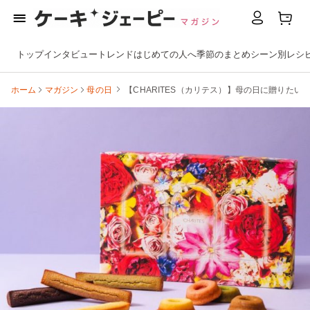
トップ
インタビュー
トレンド
はじめての人へ
季節のまとめ
シーン別
レシ
ホーム
マガジン
母の日
【CHARITES（カリテス）】母の日に贈りた