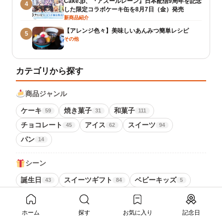
Cake.jp、『アズールレーン』日本配信9周年を記念
4
した限定コラボケーキ缶を8月7日（金）発売
新商品紹介
【アレンジ色々】美味しいあんみつ簡単レシピ
5
その他
カテゴリから探す
商品ジャンル
ケーキ
焼き菓子
和菓子
59
31
111
チョコレート
アイス
スイーツ
45
62
94
パン
14
シーン
誕生日
スイーツギフト
ベビーキッズ
43
84
5
推し活
エンタメ・IP
センイル
14
6
2
オーダーメイド
アレルギー対応
11
2
ホーム
探す
お気に入り
記念日