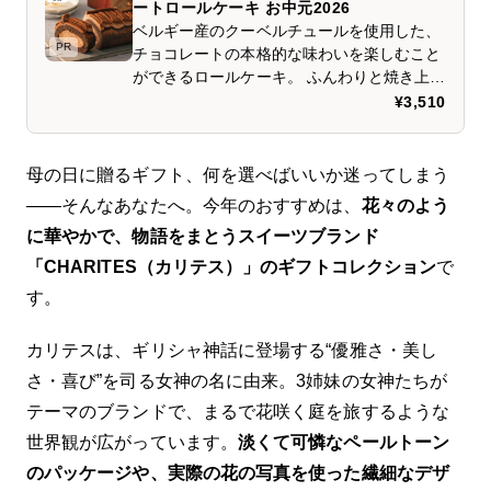
ートロールケーキ お中元2026
ベルギー産のクーベルチュールを使用した、
PR
チョコレートの本格的な味わいを楽しむこと
ができるロールケーキ。 ふんわりと焼き上げ
たココアジェノワーズで、ダークチョコレー
¥3,510
トを丁寧に混ぜ込んだ口どけのよいチョコレ
ートガナッシュクリームをひと巻きに包み込
みました。 ※冷凍配送になります。 ※ショ
母の日に贈るギフト、何を選べばいいか迷ってしまう
ッピングバッグは付与しておりません。あら
——そんなあなたへ。今年のおすすめは、
花々のよう
かじめご了承ください。 【送料についてのご
に華やかで、物語をまとうスイーツブランド
案内】 送料込以外の商品と合わせ買いをした
場合、別途送料が発生いたします。 【お届け
「CHARITES（カリテス）」のギフトコレクション
で
についてのご案内】 冷凍商品のため、下記2
す。
点をご注意ください。 ・ギフトでのお届けの
場合もお受け取り日時を必ずご確認・ご指定
カリテスは、ギリシャ神話に登場する“優雅さ・美し
ください。 ・受け取り可能期間は、不在票を
投函した日を含めて3日間となります。 【下
さ・喜び”を司る女神の名に由来。3姉妹の女神たちが
記地域へはお届けできません。ご了承くださ
テーマのブランドで、まるで花咲く庭を旅するような
い。】 ■北海道： 利尻郡、礼文郡 ■東京都：
世界観が広がっています。
淡くて可憐なペールトーン
伊豆諸島（青ヶ島村、神津島 村、利島村、新
島村(式根島含む)、御蔵島村、三宅村、小笠
のパッケージや、実際の花の写真を使った繊細なデザ