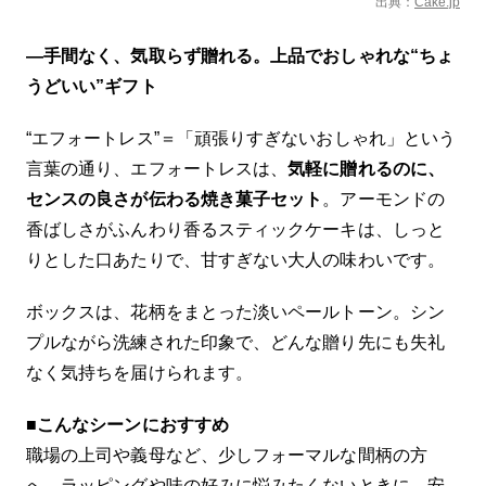
出典：
Cake.jp
—手間なく、気取らず贈れる。上品でおしゃれな“ちょ
うどいい”ギフト
“エフォートレス”＝「頑張りすぎないおしゃれ」という
言葉の通り、エフォートレスは、
気軽に贈れるのに、
センスの良さが伝わる焼き菓子セット
。アーモンドの
香ばしさがふんわり香るスティックケーキは、しっと
りとした口あたりで、甘すぎない大人の味わいです。
ボックスは、花柄をまとった淡いペールトーン。シン
プルながら洗練された印象で、どんな贈り先にも失礼
なく気持ちを届けられます。
■
こんなシーンにおすすめ
職場の上司や義母など、少しフォーマルな間柄の方
へ。ラッピングや味の好みに悩みたくないときに、安