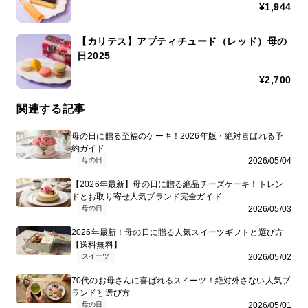
¥1,944
【カリテス】アプティチュード（レッド）母の
日2025
¥2,700
関連する記事
母の日に贈る至福のケーキ！2026年版・絶対喜ばれる予
約ガイド
母の日
2026/05/04
【2026年最新】母の日に贈る絶品チーズケーキ！トレン
ドとお取り寄せ人気ブランド完全ガイド
母の日
2026/05/03
2026年最新！母の日に贈る人気スイーツギフトと選び方
【送料無料】
スイーツ
2026/05/02
70代のお母さんに喜ばれるスイーツ！絶対外さない人気ブ
ランドと選び方
母の日
2026/05/01