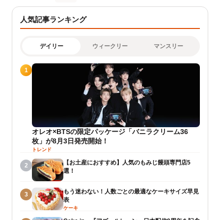
人気記事ランキング
デイリー
ウィークリー
マンスリー
1
オレオ×BTSの限定パッケージ「バニラクリーム36
枚」が8月3日発売開始！
トレンド
【お土産におすすめ】人気のもみじ饅頭専門店5
2
選！
もう迷わない！人数ごとの最適なケーキサイズ早見
3
表
ケーキ