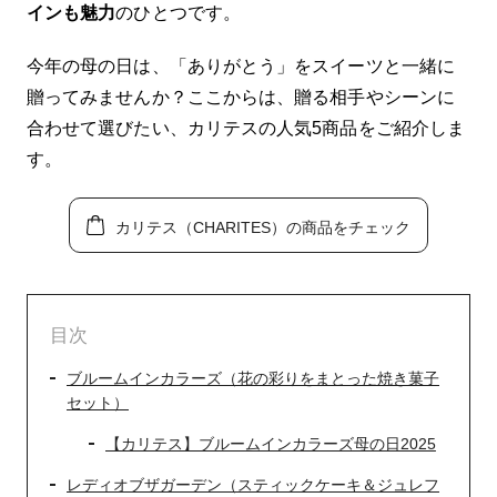
原諸島(小笠原村)) ■島根県 隠岐郡知夫村 ■長
インも魅力
のひとつです。
崎県： 対馬市 ■鹿児島県： 奄美市、大島
郡、鹿児島郡、熊毛郡、西之表市 ■沖縄県：
今年の母の日は、「ありがとう」をスイーツと一緒に
石垣市、島尻郡(北大東村、久米島町、南大
東村)、宮古郡、宮古島市、八重山郡(竹富
贈ってみませんか？ここからは、贈る相手やシーンに
町、与那国町) 【送料についてのご案内】 送
合わせて選びたい、カリテスの人気5商品をご紹介しま
料込以外の商品と合わせ買いをした場合、別
す。
途送料が発生いたします。 【お届けについて
のご案内】 冷凍商品のため、下記2点をご注
意ください。 ・ギフトでのお届けの場合もお
カリテス（CHARITES）の商品をチェック
受け取り日時を必ずご確認・ご指定くださ
い。 ・受け取り可能期間は発送日の翌々日ま
でとなります。 【お召し上がり方】 冷蔵庫
で解凍し（目安：3～4時間）、解凍後は冷蔵
庫で保管しお早めにお召し上がりください。
目次
【原産国】 日本
ブルームインカラーズ（花の彩りをまとった焼き菓子
セット）
【カリテス】ブルームインカラーズ母の日2025
レディオブザガーデン（スティックケーキ＆ジュレフ